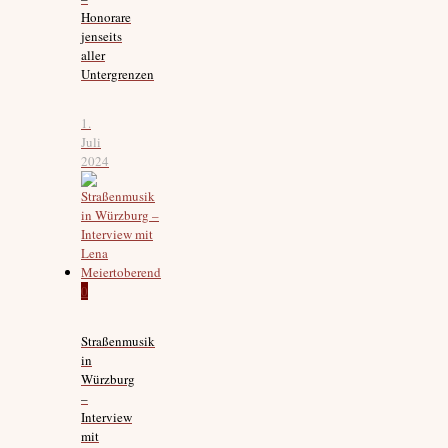
Honorare
jenseits
aller
Untergrenzen
1.
Juli
2024
0
Straßenmusik
in
Würzburg
–
Interview
mit