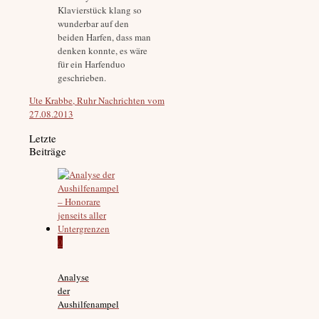
Klavierstück klang so
wunderbar auf den
beiden Harfen, dass man
denken konnte, es wäre
für ein Harfenduo
geschrieben.
Ute Krabbe, Ruhr Nachrichten vom
27.08.2013
Letzte
Beiträge
0
Analyse
der
Aushilfenampel
–