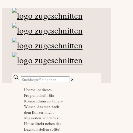
✕
Überhaupt dieses
Programmheft: Ein
Kompendium an ­Tango-
Wissen, das man nach
dem Konzert nicht
wegwerfen, sondern zu
Hause direkt neben das
Lexikon stellen sollte!