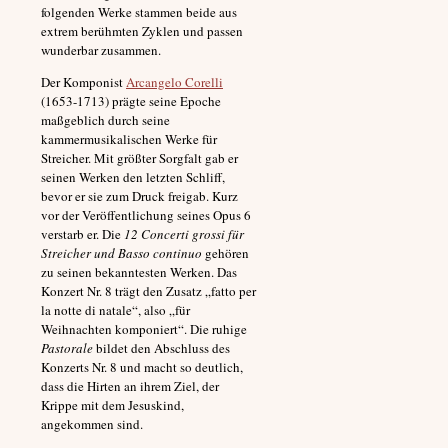
folgenden Werke stammen beide aus
extrem berühmten Zyklen und passen
wunderbar zusammen.
Der Komponist
Arcangelo Corelli
(1653-1713) prägte seine Epoche
maßgeblich durch seine
kammermusikalischen Werke für
Streicher. Mit größter Sorgfalt gab er
seinen Werken den letzten Schliff,
bevor er sie zum Druck freigab. Kurz
vor der Veröffentlichung seines Opus 6
verstarb er. Die
12 Concerti grossi für
Streicher und Basso continuo
gehören
zu seinen bekanntesten Werken. Das
Konzert Nr. 8 trägt den Zusatz „fatto per
la notte di natale“, also „für
Weihnachten komponiert“. Die ruhige
Pastorale
bildet den Abschluss des
Konzerts Nr. 8 und macht so deutlich,
dass die Hirten an ihrem Ziel, der
Krippe mit dem Jesuskind,
angekommen sind.