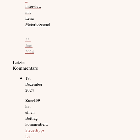
–
Interview
mit
Lena
Meiertoberend
23.
Juni
2024
Letzte
Kommentare
19.
Dezember
2024
ZuerI09
hat
einen
Beitrag
kommentiert:
Steuertipps
für