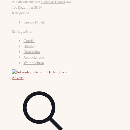
veröffentlicht von
Laura & Daniel
am
15. Dezember 2019
Kategorien
Unsere Musik
Schlagwörter
Corelli
Händel
Harfenduo
Jakobskirche
Weihnachten