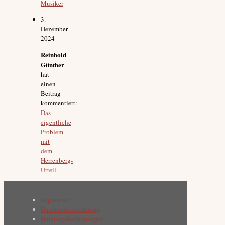
Musiker
3.
Dezember
2024
Reinhold
Günther
hat
einen
Beitrag
kommentiert:
Das
eigentliche
Problem
mit
dem
Herrenberg-
Urteil
Impressum
Datenschutzerklärung
Nutzungsbedingungen