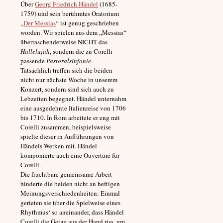
Über
Georg Friedrich Händel
(1685-
1759) und sein berühmtes Oratorium
„
Der Messias
“ ist genug geschrieben
worden. Wir spielen aus dem „Messias“
überraschenderweise NICHT das
Hallelujah
, sondern die zu Corelli
passende
Pastoralsinfonie
.
Tatsächlich treffen sich die beiden
nicht nur nächste Woche in unserem
Konzert, sondern sind sich auch zu
Lebzeiten begegnet. Händel unternahm
eine ausgedehnte Italienreise von 1706
bis 1710. In Rom arbeitete er eng mit
Corelli zusammen, beispielsweise
spielte dieser in Aufführungen von
Händels Werken mit. Händel
komponierte auch eine Ouvertüre für
Corelli.
Die fruchtbare gemeinsame Arbeit
hinderte die beiden nicht an heftigen
Meinungsverschiedenheiten: Einmal
gerieten sie über die Spielweise eines
Rhythmus‘ so aneinander, dass Händel
Corelli die Geige aus der Hand riss, um