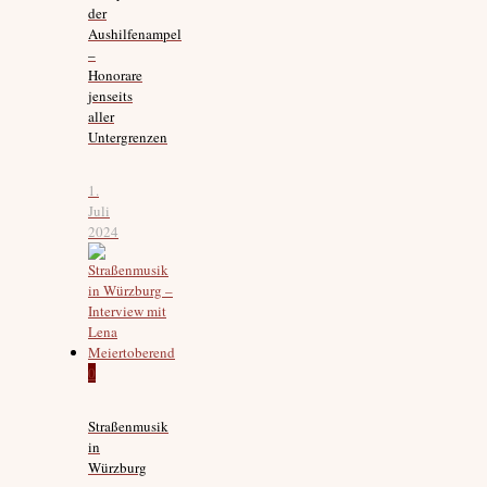
der
Aushilfenampel
–
Honorare
jenseits
aller
Untergrenzen
1.
Juli
2024
0
Straßenmusik
in
Würzburg