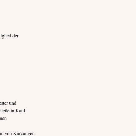
tglied der
ester und
hteile in Kauf
inen
sind von Kürzungen