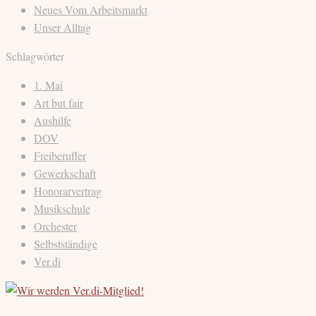
Neues Vom Arbeitsmarkt
Unser Alltag
Schlagwörter
1. Mai
Art but fair
Aushilfe
DOV
Freiberufler
Gewerkschaft
Honorarvertrag
Musikschule
Orchester
Selbstständige
Ver.di