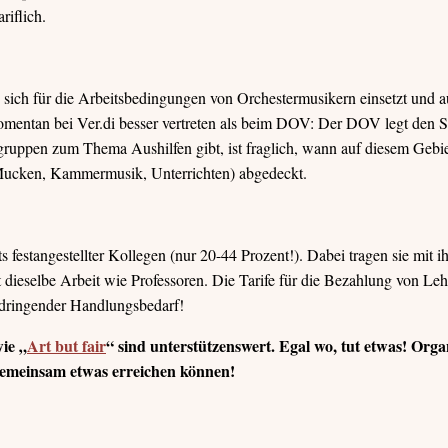
riflich.
sich für die Arbeitsbedingungen von Orchestermusikern einsetzt und a
r momentan bei Ver.di besser vertreten als beim DOV: Der DOV legt den 
sgruppen zum Thema Aushilfen gibt, ist fraglich, wann auf diesem Gebie
n (Mucken, Kammermusik, Unterrichten) abgedeckt.
festangestellter Kollegen (nur 20-44 Prozent!). Dabei tragen sie mit ih
 dieselbe Arbeit wie Professoren. Die Tarife für die Bezahlung von Leh
t dringender Handlungsbedarf!
ie „
Art but fair
“ sind unterstützenswert. Egal wo, tut etwas! Orga
 gemeinsam etwas erreichen können!