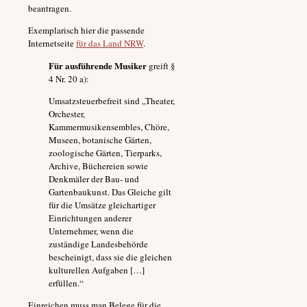
beantragen.
Exemplarisch hier die passende
Internetseite
für das Land NRW
.
Für ausführende Musiker
greift §
4 Nr. 20 a):
Umsatzsteuerbefreit sind „Theater,
Orchester,
Kammermusikensembles, Chöre,
Museen, botanische Gärten,
zoologische Gärten, Tierparks,
Archive, Büchereien sowie
Denkmäler der Bau- und
Gartenbaukunst. Das Gleiche gilt
für die Umsätze gleichartiger
Einrichtungen anderer
Unternehmer, wenn die
zuständige Landesbehörde
bescheinigt, dass sie die gleichen
kulturellen Aufgaben […]
erfüllen.“
Einreichen muss man Belege für die