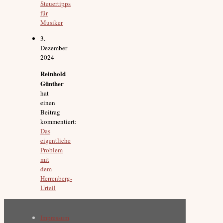
Steuertipps
für
Musiker
3.
Dezember
2024
Reinhold
Günther
hat
einen
Beitrag
kommentiert:
Das
eigentliche
Problem
mit
dem
Herrenberg-
Urteil
Impressum