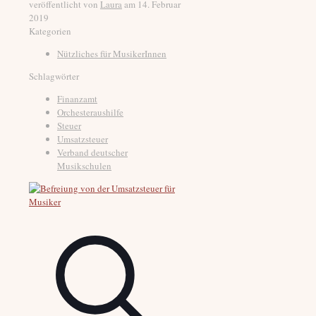
veröffentlicht von
Laura
am
14. Februar
2019
Kategorien
Nützliches für MusikerInnen
Schlagwörter
Finanzamt
Orchesteraushilfe
Steuer
Umsatzsteuer
Verband deutscher
Musikschulen