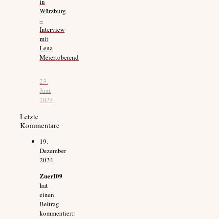
in
Würzburg
–
Interview
mit
Lena
Meiertoberend
23.
Juni
2024
Letzte
Kommentare
19.
Dezember
2024
ZuerI09
hat
einen
Beitrag
kommentiert: