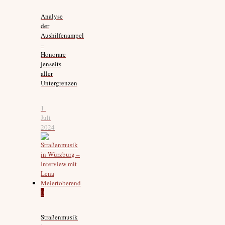
Analyse
der
Aushilfenampel
–
Honorare
jenseits
aller
Untergrenzen
1.
Juli
2024
0
Straßenmusik