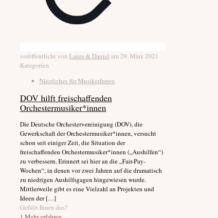
veröffentlicht von
Laura & Daniel
am
29. März 2021
Kategorien
Nützliches für MusikerInnen
DOV hilft freischaffenden
Orchestermusiker*innen
Die Deutsche Orchestervereinigung (DOV), die
Gewerkschaft der Orchestermusiker*innen, versucht
schon seit einiger Zeit, die Situation der
freischaffenden Orchestermusiker*innen („Aushilfen“)
zu verbessern. Erinnert sei hier an die „Fair-Pay-
Wochen“, in denen vor zwei Jahren auf die dramatisch
zu niedrigen Aushilfsgagen hingewiesen wurde.
Mittlerweile gibt es eine Vielzahl an Projekten und
Ideen der
[…]
Gefällt Ihnen das?
1
Mehr erfahren