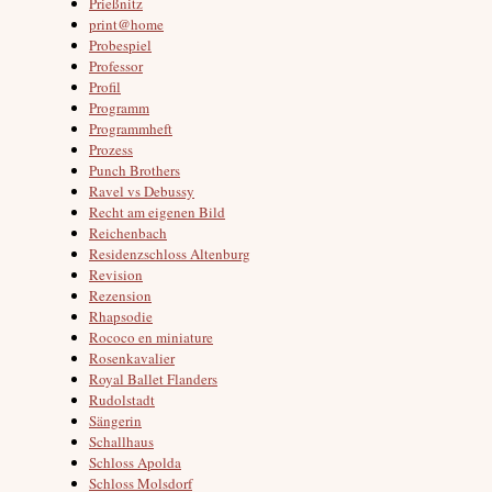
Prießnitz
print@home
Probespiel
Professor
Profil
Programm
Programmheft
Prozess
Punch Brothers
Ravel vs Debussy
Recht am eigenen Bild
Reichenbach
Residenzschloss Altenburg
Revision
Rezension
Rhapsodie
Rococo en miniature
Rosenkavalier
Royal Ballet Flanders
Rudolstadt
Sängerin
Schallhaus
Schloss Apolda
Schloss Molsdorf