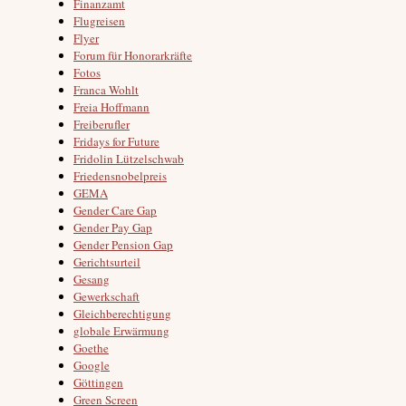
Finanzamt
Flugreisen
Flyer
Forum für Honorarkräfte
Fotos
Franca Wohlt
Freia Hoffmann
Freiberufler
Fridays for Future
Fridolin Lützelschwab
Friedensnobelpreis
GEMA
Gender Care Gap
Gender Pay Gap
Gender Pension Gap
Gerichtsurteil
Gesang
Gewerkschaft
Gleichberechtigung
globale Erwärmung
Goethe
Google
Göttingen
Green Screen