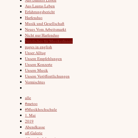
Aus Lauras Leben
Erfahrungsbericht
Harfenduo
Musik und Gesellschaft
Neues Vom Arbeitsmarkt
Nicht nur Harfenduo
Nützliches für MusikerInnen
pages in english
Unser Alltag
Unsere Empfehlungen
Unsere Konzerte
Unsere Musik
Unsere Veröffentlichungen
Vermischtes
alle
#metoo
#Musikhochschule
1. Mai
2019
Abendkasse
aff-Galerie