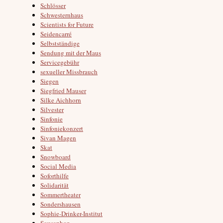
Schlösser
Schwesternhaus
Scientists for Future
Seidencarré
Selbstständige
Sendung mit der Maus
Servicegebühr
sexueller Missbrauch
Siegen
Siegfried Mauser
Silke Aichhorn
Silvester
Sinfonie
Sinfoniekonzert
Sivan Magen
Skat
Snowboard
Social Media
Soforthilfe
Solidarität
Sommertheater
Sondershausen
Sophie-Drinker-Institut
Sousaphon