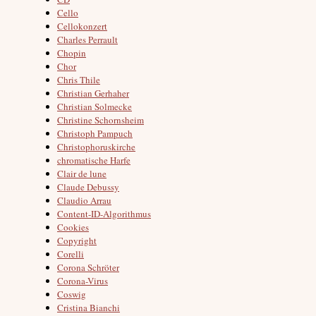
Cello
Cellokonzert
Charles Perrault
Chopin
Chor
Chris Thile
Christian Gerhaher
Christian Solmecke
Christine Schornsheim
Christoph Pampuch
Christophoruskirche
chromatische Harfe
Clair de lune
Claude Debussy
Claudio Arrau
Content-ID-Algorithmus
Cookies
Copyright
Corelli
Corona Schröter
Corona-Virus
Coswig
Cristina Bianchi