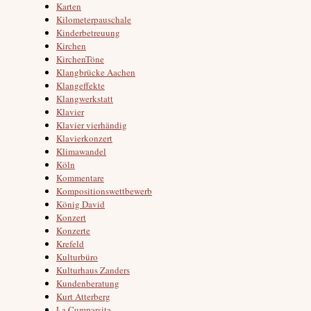
Karten
Kilometerpauschale
Kinderbetreuung
Kirchen
KirchenTöne
Klangbrücke Aachen
Klangeffekte
Klangwerkstatt
Klavier
Klavier vierhändig
Klavierkonzert
Klimawandel
Köln
Kommentare
Kompositionswettbewerb
König David
Konzert
Konzerte
Krefeld
Kulturbüro
Kulturhaus Zanders
Kundenberatung
Kurt Atterberg
La Cumparsita