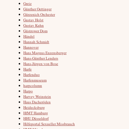
Greiz
Günther Oettinger
Gürzenich Orchester
Gustav Holst
Gustav Kuhn
Güstrower Dom
Händel
Hannah Schmidt
Hannover
Hans Magnus Enzensberger
Hans-Günther Lenders
Hans-Jürgen von Bose
Harfe
Harfenduo
Harfenmuseum
harpcolumn
Harpo
Harvey Weinstein
Haus Dacheröden
Heidecksburg
HfMT Hamburg
HHU Düsseldorf
Hilfeportal Sexueller Missbrauch