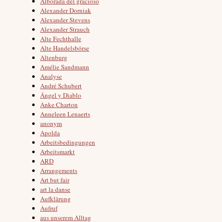
Alborada del gracioso
Alexander Dorniak
Alexander Stevens
Alexander Strauch
Alte Fechthalle
Alte Handelsbörse
Altenburg
Amélie Sandmann
Analyse
André Schubert
Ángel y Diablo
Anke Charton
Anneleen Lenaerts
anonym
Apolda
Arbeitsbedingungen
Arbeitsmarkt
ARD
Arrangements
Art but fair
art la danse
Aufklärung
Aufruf
aus unserem Alltag