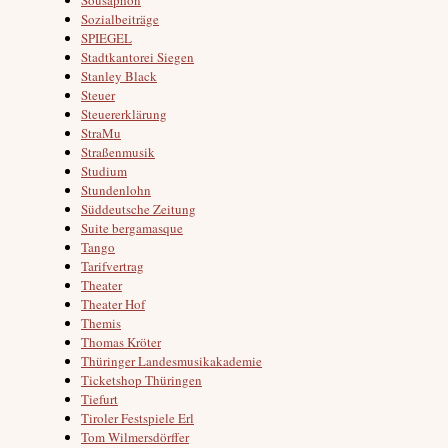
Sozialbeiträge
SPIEGEL
Stadtkantorei Siegen
Stanley Black
Steuer
Steuererklärung
StraMu
Straßenmusik
Studium
Stundenlohn
Süddeutsche Zeitung
Suite bergamasque
Tango
Tarifvertrag
Theater
Theater Hof
Themis
Thomas Kröter
Thüringer Landesmusikakademie
Ticketshop Thüringen
Tiefurt
Tiroler Festspiele Erl
Tom Wilmersdörffer