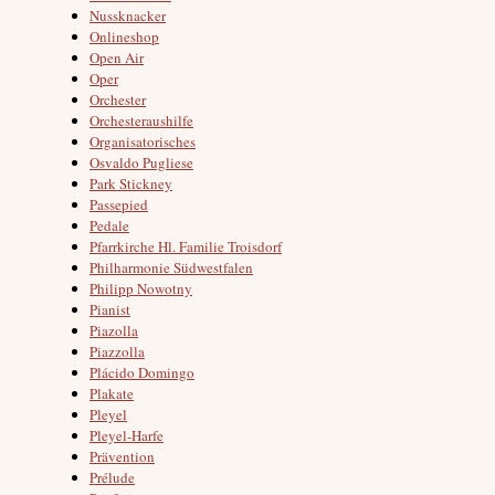
Nussknacker
Onlineshop
Open Air
Oper
Orchester
Orchesteraushilfe
Organisatorisches
Osvaldo Pugliese
Park Stickney
Passepied
Pedale
Pfarrkirche Hl. Familie Troisdorf
Philharmonie Südwestfalen
Philipp Nowotny
Pianist
Piazolla
Piazzolla
Plácido Domingo
Plakate
Pleyel
Pleyel-Harfe
Prävention
Prélude