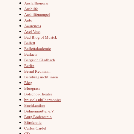
Ausfallhonorar
Aushilfe
Aushilfenampel
Auto
Awareness
Axel Voss
Bad Blog of Musick
Ballett
Ballettakademie
Barlach
Bergisch Gladbach
Berlin
Bernd Redmann
Berufungsrichtlinien
Blog
Bluegrass
Bolschoi-Theater
brussels philharmonics
Buchkantine
Bühnenmütter e.V.
Burg Bodenstein
Bürokratie
Carlos Gardel
CD