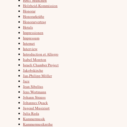
HMT München
Holzheid-Kommission
Honorar
Honorarkräfte
Honorarvertrag
Hotels
Impressionen
Impressum
Internet
Interview
Introduction et Allegro
Isabel Moreton
Israeli Chamber Project
Jakobskirche
Jan-Philipp Möller
Jazz
Jean Sibelius
Jens Wortmann
Johann Strauss
Johannes Quack
Jugend Musiziert
Julia Reda
Kammermusik
Kammermusikreihe