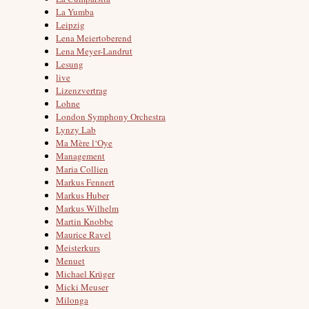
La Yumba
Leipzig
Lena Meiertoberend
Lena Meyer-Landrut
Lesung
live
Lizenzvertrag
Lohne
London Symphony Orchestra
Lynzy Lab
Ma Mère l‘Oye
Management
Maria Collien
Markus Fennert
Markus Huber
Markus Wilhelm
Martin Knobbe
Maurice Ravel
Meisterkurs
Menuet
Michael Krüger
Micki Meuser
Milonga