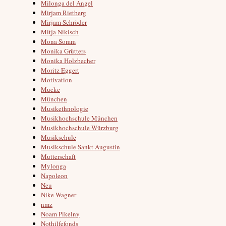
Milonga del Angel
Mirjam Rietberg
Mirjam Schröder
Mitja Nikisch
Mona Somm
Monika Grütters
Monika Holzbecher
Moritz Eggert
Motivation
Mucke
München
Musikethnologie
Musikhochschule München
Musikhochschule Würzburg
Musikschule
Musikschule Sankt Augustin
Mutterschaft
Mylonga
Napoleon
Neu
Nike Wagner
nmz
Noam Pikelny
Nothilfefonds