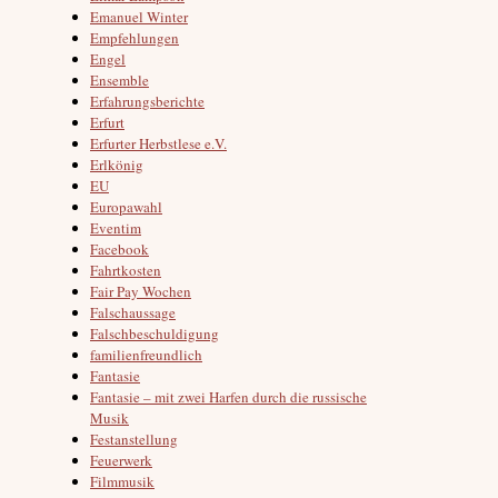
Emanuel Winter
Empfehlungen
Engel
Ensemble
Erfahrungsberichte
Erfurt
Erfurter Herbstlese e.V.
Erlkönig
EU
Europawahl
Eventim
Facebook
Fahrtkosten
Fair Pay Wochen
Falschaussage
Falschbeschuldigung
familienfreundlich
Fantasie
Fantasie – mit zwei Harfen durch die russische
Musik
Festanstellung
Feuerwerk
Filmmusik