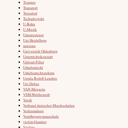
Tournee
Transport
Troisdorf
Tschaikowski
U-Bahn
U-Musik
Umsatzsteuer
Uni Heidelberg
unisono
Universität Oldenburg
Unterrichtskonzept
Upload-Filter
Urheberrecht
Urheberrechtsreform
Ursula Roleff-Lenders
Ute Debus
VAN-Magazin
VDH-Wettbewerb
Ver.di
Verband deutscher Musikschulen
Verleumdung
Verpflegungspauschale
victim blaming
Violine