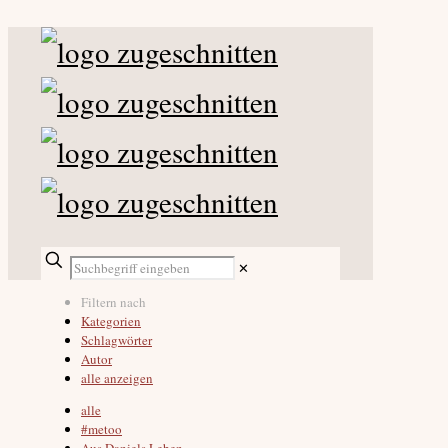
✕
Filtern nach
Kategorien
Schlagwörter
Autor
alle anzeigen
alle
#metoo
Aus Daniels Leben