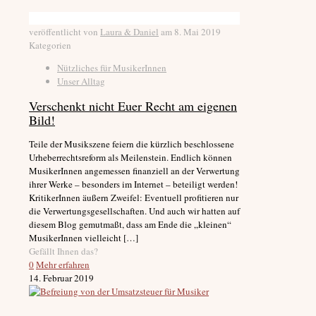
veröffentlicht von
Laura & Daniel
am
8. Mai 2019
Kategorien
Nützliches für MusikerInnen
Unser Alltag
Verschenkt nicht Euer Recht am eigenen
Bild!
Teile der Musikszene feiern die kürzlich beschlossene
Urheberrechtsreform als Meilenstein. Endlich können
MusikerInnen angemessen finanziell an der Verwertung
ihrer Werke – besonders im Internet – beteiligt werden!
KritikerInnen äußern Zweifel: Eventuell profitieren nur
die Verwertungsgesellschaften. Und auch wir hatten auf
diesem Blog gemutmaßt, dass am Ende die „kleinen“
MusikerInnen vielleicht
[…]
Gefällt Ihnen das?
0
Mehr erfahren
14. Februar 2019