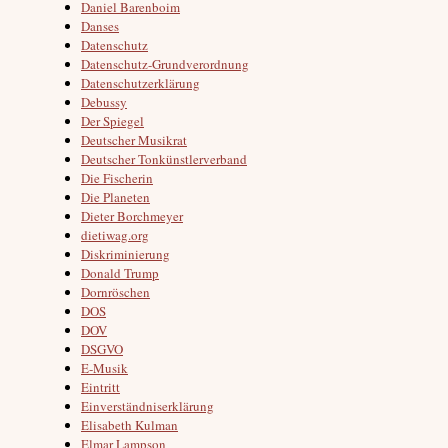
Daniel Barenboim
Danses
Datenschutz
Datenschutz-Grundverordnung
Datenschutzerklärung
Debussy
Der Spiegel
Deutscher Musikrat
Deutscher Tonkünstlerverband
Die Fischerin
Die Planeten
Dieter Borchmeyer
dietiwag.org
Diskriminierung
Donald Trump
Dornröschen
DOS
DOV
DSGVO
E-Musik
Eintritt
Einverständniserklärung
Elisabeth Kulman
Elmar Lampson