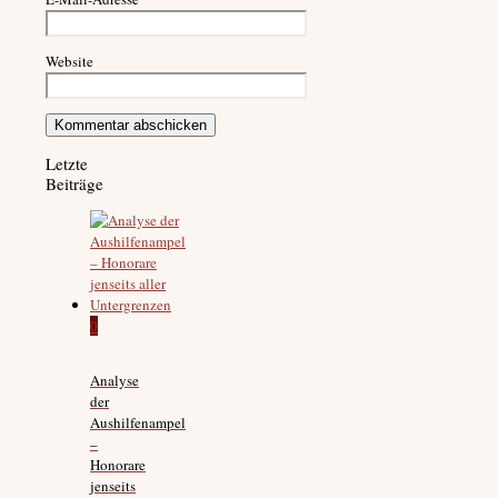
Website
Letzte
Beiträge
0
Analyse
der
Aushilfenampel
–
Honorare
jenseits