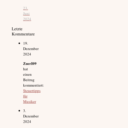
23.
Juni
2024
Letzte
Kommentare
19.
Dezember
2024
ZuerI09
hat
einen
Beitrag
kommentiert:
Steuertipps
für
Musiker
3.
Dezember
2024