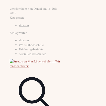
veröffentlicht von
Daniel
am
16. Juli
2018
Kategorien
#metoo
Schlagwörter
#metoo
#Musikhochschule
Erfahrungsberichte
sexueller Missbrauch