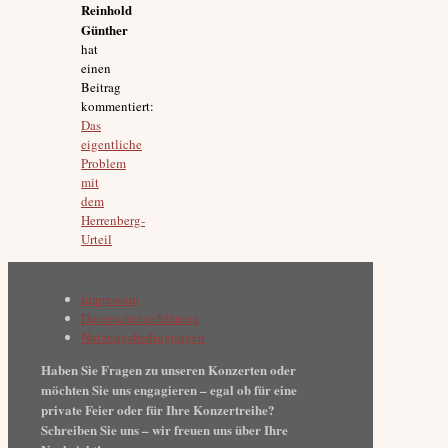
Reinhold
Günther
hat
einen
Beitrag
kommentiert:
Das
eigentliche
Problem
mit
dem
Herrenberg-
Urteil
Impressum
Datenschutzerklärung
Nutzungsbedingungen
Haben Sie Fragen zu unseren Konzerten oder
möchten Sie uns engagieren – egal ob für eine
private Feier oder für Ihre Konzertreihe?
Schreiben Sie uns – wir freuen uns über Ihre