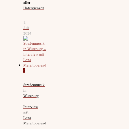
aller
Untergrenzen
1.
Juli
2024
0
Straßenmusik
in
Würzburg
–
Interview
mit
Lena
Meiertoberend