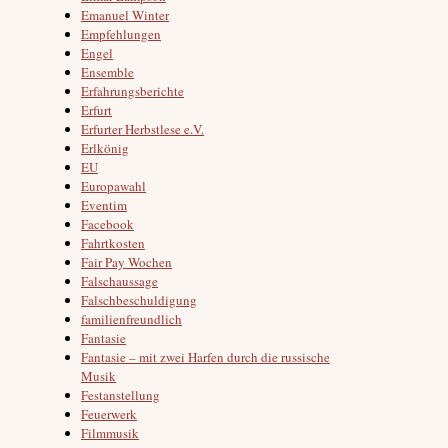
Emanuel Winter
Empfehlungen
Engel
Ensemble
Erfahrungsberichte
Erfurt
Erfurter Herbstlese e.V.
Erlkönig
EU
Europawahl
Eventim
Facebook
Fahrtkosten
Fair Pay Wochen
Falschaussage
Falschbeschuldigung
familienfreundlich
Fantasie
Fantasie – mit zwei Harfen durch die russische
Musik
Festanstellung
Feuerwerk
Filmmusik