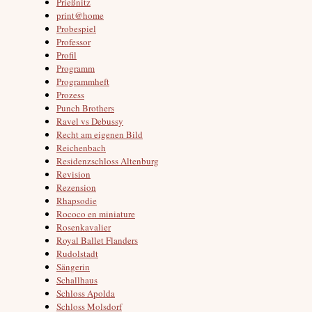
Prießnitz
print@home
Probespiel
Professor
Profil
Programm
Programmheft
Prozess
Punch Brothers
Ravel vs Debussy
Recht am eigenen Bild
Reichenbach
Residenzschloss Altenburg
Revision
Rezension
Rhapsodie
Rococo en miniature
Rosenkavalier
Royal Ballet Flanders
Rudolstadt
Sängerin
Schallhaus
Schloss Apolda
Schloss Molsdorf