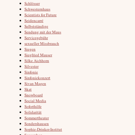
Schlösser
Schwesternhaus
Scientists for Future
Seidencarré
Selbstständige
Sendung mit der Maus
Servicegebühr
sexueller Missbrauch
Siegen
Siegfried Mauser
Silke Aichhorn
Silvester
Sinfonie
Sinfoniekonzert
Sivan Magen
Skat
Snowboard
Social Media
Soforthilfe
Solidarität
Sommertheater
Sondershausen
Sophie-Drinker-Institut
Sousaphon