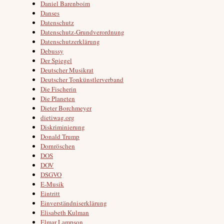
Daniel Barenboim
Danses
Datenschutz
Datenschutz-Grundverordnung
Datenschutzerklärung
Debussy
Der Spiegel
Deutscher Musikrat
Deutscher Tonkünstlerverband
Die Fischerin
Die Planeten
Dieter Borchmeyer
dietiwag.org
Diskriminierung
Donald Trump
Dornröschen
DOS
DOV
DSGVO
E-Musik
Eintritt
Einverständniserklärung
Elisabeth Kulman
Elmar Lampson