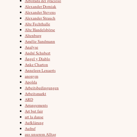
Alborada del gracioso
Alexander Dorniak
Alexander Stevens
Alexander Strauch
Alte Fechthalle
Alte Handelsbörse
Altenburg
Amélie Sandmann
Analyse
André Schubert
Ángel y Diablo
Anke Charton
Anneleen Lenaerts
anonym
Apolda
Arbeitsbedingungen
Arbeitsmarkt
ARD
Arrangements
Art but fair
art la danse
Aufklärung
Aufruf
aus unserem Alltag