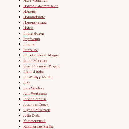
HMT München
Holzheid-Kommission
Honorar
Honorarkräfte
Honorarvertrag
Hotels
Impressionen
Impressum
Internet
Interview
Introduction et Allegro
Isabel Moreton
Israeli Chamber Project
Jakobskirche
Jan-Philipp Möller
Jazz
Jean Sibelius
Jens Wortmann
Johann Strauss
Johannes Quack
Jugend Musiziert
Julia Reda
Kammermusik
Kammermusikreihe