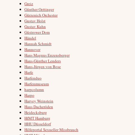
Greiz
Günther Oettinger
Gürzenich Orchester
Gustav Holst
Gustav Kuhn
Güstrower Dom
Händel
Hannah Schmidt
Hannover
Hans Magnus Enzensberger
Hans-Günther Lenders
Hans-Jürgen von Bose
Harfe
Harfenduo
Harfenmuseum
harpcolumn
Harpo
Harvey Weinstein
Haus Dacheröden
Heidecksburg
HfMT Hamburg
HHU Düsseldorf
Hilfeportal Sexueller Missbrauch