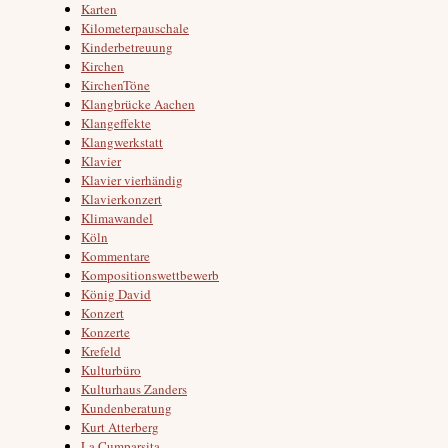
Karten
Kilometerpauschale
Kinderbetreuung
Kirchen
KirchenTöne
Klangbrücke Aachen
Klangeffekte
Klangwerkstatt
Klavier
Klavier vierhändig
Klavierkonzert
Klimawandel
Köln
Kommentare
Kompositionswettbewerb
König David
Konzert
Konzerte
Krefeld
Kulturbüro
Kulturhaus Zanders
Kundenberatung
Kurt Atterberg
La Cumparsita