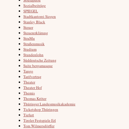
Sozialbeiträge
SPIEGEL
Stadtkantorei Siegen
Stanley Black
Steuer
Steuererklärung
StraMu
Straßenmusik
Studium
Stundenlohn
Süddeutsche Zeitung
Suite bergamasque
Tango
Tarifvertrag
Theater
Theater Hof
Themis
Thomas Kröter
Thüringer Landesmusikakademie
Ticketshop Thüringen
Tiefurt
Tiroler Festspiele Erl
Tom Wilmersdörffer