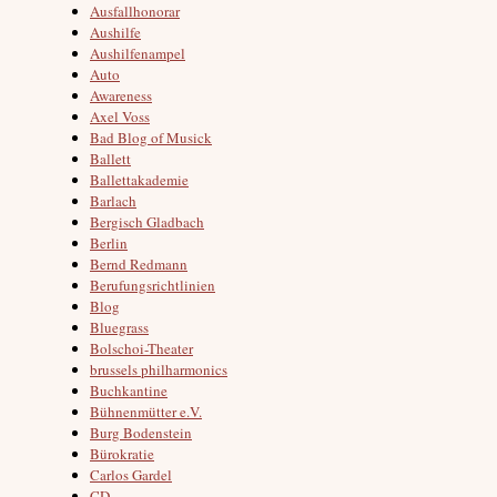
Ausfallhonorar
Aushilfe
Aushilfenampel
Auto
Awareness
Axel Voss
Bad Blog of Musick
Ballett
Ballettakademie
Barlach
Bergisch Gladbach
Berlin
Bernd Redmann
Berufungsrichtlinien
Blog
Bluegrass
Bolschoi-Theater
brussels philharmonics
Buchkantine
Bühnenmütter e.V.
Burg Bodenstein
Bürokratie
Carlos Gardel
CD