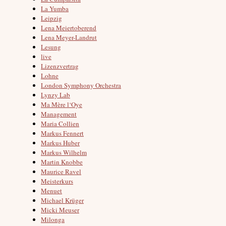
La Yumba
Leipzig
Lena Meiertoberend
Lena Meyer-Landrut
Lesung
live
Lizenzvertrag
Lohne
London Symphony Orchestra
Lynzy Lab
Ma Mère l‘Oye
Management
Maria Collien
Markus Fennert
Markus Huber
Markus Wilhelm
Martin Knobbe
Maurice Ravel
Meisterkurs
Menuet
Michael Krüger
Micki Meuser
Milonga