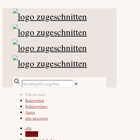
✕
Filtern nach
Kategorien
Schlagwörter
Autor
alle anzeigen
alle
#metoo
Aus Daniels Leben