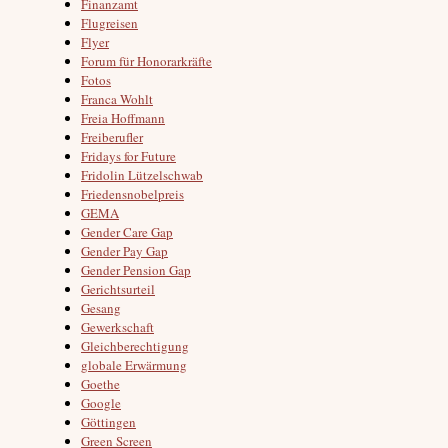
Finanzamt
Flugreisen
Flyer
Forum für Honorarkräfte
Fotos
Franca Wohlt
Freia Hoffmann
Freiberufler
Fridays for Future
Fridolin Lützelschwab
Friedensnobelpreis
GEMA
Gender Care Gap
Gender Pay Gap
Gender Pension Gap
Gerichtsurteil
Gesang
Gewerkschaft
Gleichberechtigung
globale Erwärmung
Goethe
Google
Göttingen
Green Screen