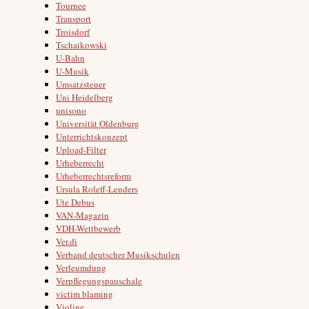
Tournee
Transport
Troisdorf
Tschaikowski
U-Bahn
U-Musik
Umsatzsteuer
Uni Heidelberg
unisono
Universität Oldenburg
Unterrichtskonzept
Upload-Filter
Urheberrecht
Urheberrechtsreform
Ursula Roleff-Lenders
Ute Debus
VAN-Magazin
VDH-Wettbewerb
Ver.di
Verband deutscher Musikschulen
Verleumdung
Verpflegungspauschale
victim blaming
Violine