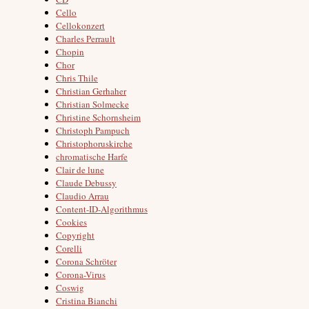
Cello
Cellokonzert
Charles Perrault
Chopin
Chor
Chris Thile
Christian Gerhaher
Christian Solmecke
Christine Schornsheim
Christoph Pampuch
Christophoruskirche
chromatische Harfe
Clair de lune
Claude Debussy
Claudio Arrau
Content-ID-Algorithmus
Cookies
Copyright
Corelli
Corona Schröter
Corona-Virus
Coswig
Cristina Bianchi