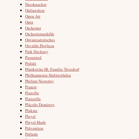
Nussknacker
Onlineshop
Open Air
Oper
Orchester
Orchesteraushilfe
Organisatorisches
Osvaldo Pugliese
Park Stickney
Passepied
Pedale
Pfarrkirche Hl. Familie Troisdorf
Philharmonie Südwestfalen
Philipp Nowotny
Pianist
Piazolla
Piazzolla
Plácido Domingo
Plakate
Pleyel
Pleyel-Harfe
Prävention
Prélude