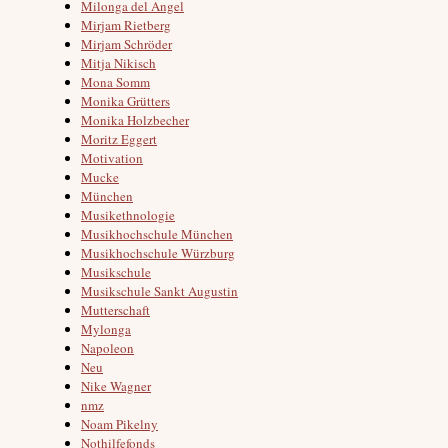
Milonga del Angel
Mirjam Rietberg
Mirjam Schröder
Mitja Nikisch
Mona Somm
Monika Grütters
Monika Holzbecher
Moritz Eggert
Motivation
Mucke
München
Musikethnologie
Musikhochschule München
Musikhochschule Würzburg
Musikschule
Musikschule Sankt Augustin
Mutterschaft
Mylonga
Napoleon
Neu
Nike Wagner
nmz
Noam Pikelny
Nothilfefonds