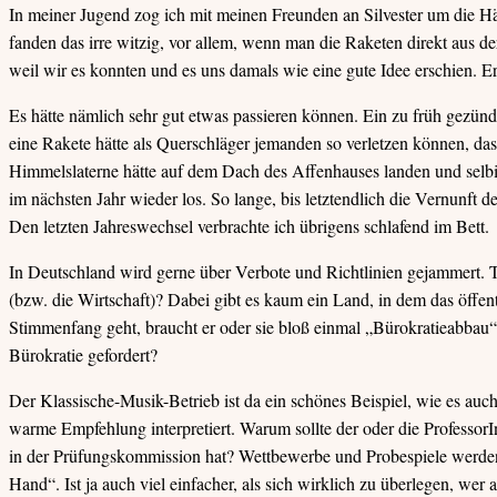
In meiner Jugend zog ich mit meinen Freunden an Silvester um die H
fanden das irre witzig, vor allem, wenn man die Raketen direkt aus de
weil wir es konnten und es uns damals wie eine gute Idee erschien. Er
Es hätte nämlich sehr gut etwas passieren können. Ein zu früh gezün
eine Rakete hätte als Querschläger jemanden so verletzen können, dass
Himmelslaterne hätte auf dem Dach des Affenhauses landen und selbi
im nächsten Jahr wieder los. So lange, bis letztendlich die Vernunft de
Den letzten Jahreswechsel verbrachte ich übrigens schlafend im Bett.
In Deutschland wird gerne über Verbote und Richtlinien gejammert. T
(bzw. die Wirtschaft)? Dabei gibt es kaum ein Land, in dem das öffentl
Stimmenfang geht, braucht er oder sie bloß einmal „Bürokratieabbau“ 
Bürokratie gefordert?
Der Klassische-Musik-Betrieb ist da ein schönes Beispiel, wie es au
warme Empfehlung interpretiert. Warum sollte der oder die ProfessorI
in der Prüfungskommission hat? Wettbewerbe und Probespiele werden 
Hand“. Ist ja auch viel einfacher, als sich wirklich zu überlegen, wer 