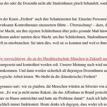
nn der oder die DozentIn nicht alle StudentInnen gleich behandelt, sond
Form der Kunst-„Freiheit“ auch ihre Schattenseiten hat. Einzelne Persone
wirksame Kontrollinstanz einzusetzen führte – Überraschung! – dazu, 
ese Macht, um ihre eigenen SchülerInnen über jedes gesunde Maß hinw
rum andere nutzten diese Macht, um ihre SchülerInnen, StudentInnen,
ll zu missbrauchen. Sie taten dies, weil sie es konnten und weil es i
e vorgeschlagen, die an der Musikhochschule München in Zukunft ande
 umgesetzt und kontrolliert werden soll. Unserer Meinung nach wird man
umkommen. Und dann werden sicherlich all diejenigen DozentInnen auf
ische Arbeit leisten. Wo bleibt da die (künstlerische) Freiheit?
r genauso naiv, wie zu glauben, die Menschen würden an Silvester von a
n: „Es war ja nicht meine Rakete, die das Affenhaus in Brand gesteck
mer zu Hause unterrichtet und hatte nie Probleme damit!“ Auch ich hab
hlich immer funktioniert. Heute denke ich dagegen, dass weder ich n