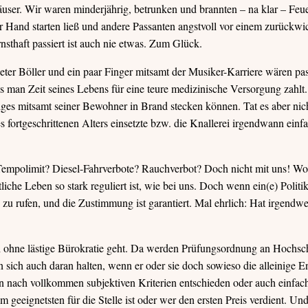
äuser. Wir waren minderjährig, betrunken und brannten – na klar – Feu
r Hand starten ließ und andere Passanten angstvoll vor einem zurückwic
nsthaft passiert ist auch nie etwas. Zum Glück.
deter Böller und ein paar Finger mitsamt der Musiker-Karriere wären p
 man Zeit seines Lebens für eine teure medizinische Versorgung zahlt. 
ges mitsamt seiner Bewohner in Brand stecken können. Tat es aber nic
s fortgeschrittenen Alters einsetzte bzw. die Knallerei irgendwann einfa
empolimit? Diesel-Fahrverbote? Rauchverbot? Doch nicht mit uns! Wo b
iche Leben so stark reguliert ist, wie bei uns. Doch wenn ein(e) Politik
zu rufen, und die Zustimmung ist garantiert. Mal ehrlich: Hat irgendw
ch ohne lästige Bürokratie geht. Da werden Prüfungsordnung an Hochsc
n sich auch daran halten, wenn er oder sie doch sowieso die alleinige 
nach vollkommen subjektiven Kriterien entschieden oder auch einfach 
am geeignetsten für die Stelle ist oder wer den ersten Preis verdient. Und