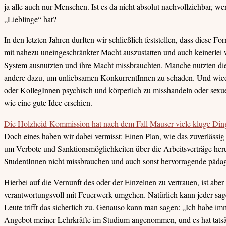
ja alle auch nur Menschen. Ist es da nicht absolut nachvollziehbar, we
„Lieblinge“ hat?
In den letzten Jahren durften wir schließlich feststellen, dass diese 
mit nahezu uneingeschränkter Macht auszustatten und auch keinerlei 
System ausnutzten und ihre Macht missbrauchten. Manche nutzten di
andere dazu, um unliebsamen KonkurrentInnen zu schaden. Und wiede
oder KollegInnen psychisch und körperlich zu misshandeln oder sexue
wie eine gute Idee erschien.
Die Holzheid-Kommission hat nach dem Fall Mauser viele kluge Ding
Doch eines haben wir dabei vermisst: Einen Plan, wie das zuverlässig
um Verbote und Sanktionsmöglichkeiten über die Arbeitsverträge her
StudentInnen nicht missbrauchen und auch sonst hervorragende pädagog
Hierbei auf die Vernunft des oder der Einzelnen zu vertrauen, ist abe
verantwortungsvoll mit Feuerwerk umgehen. Natürlich kann jeder sage
Leute trifft das sicherlich zu. Genauso kann man sagen: „Ich habe im
Angebot meiner Lehrkräfte im Studium angenommen, und es hat tatsäc