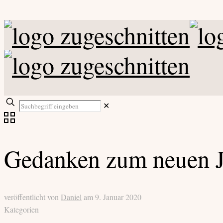
✕
Gedanken zum neuen J
veröffentlicht von
Daniel
am
9. Januar 2020
Kategorien