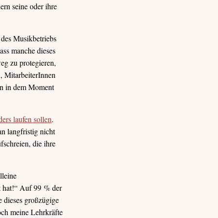
ern seine oder ihre
n des Musikbetriebs
dass manche dieses
eg zu protegieren,
 MitarbeiterInnen
hnen in dem Moment
rs laufen sollen
.
 langfristig nicht
schreien, die ihre
lleine
t hat!“ Auf 99 % der
e dieses großzügige
och meine Lehrkräfte