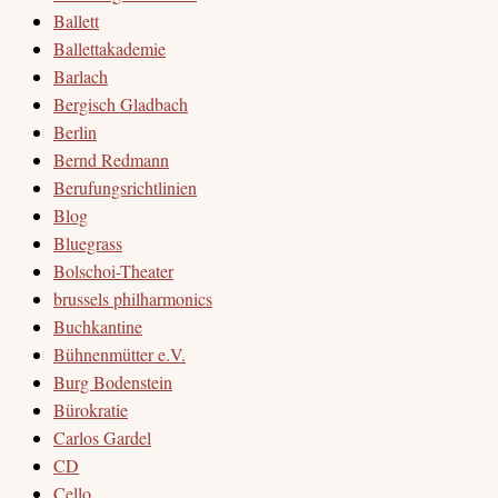
Ballett
Ballettakademie
Barlach
Bergisch Gladbach
Berlin
Bernd Redmann
Berufungsrichtlinien
Blog
Bluegrass
Bolschoi-Theater
brussels philharmonics
Buchkantine
Bühnenmütter e.V.
Burg Bodenstein
Bürokratie
Carlos Gardel
CD
Cello