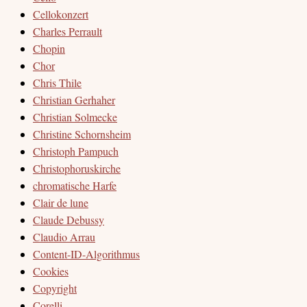
Cellokonzert
Charles Perrault
Chopin
Chor
Chris Thile
Christian Gerhaher
Christian Solmecke
Christine Schornsheim
Christoph Pampuch
Christophoruskirche
chromatische Harfe
Clair de lune
Claude Debussy
Claudio Arrau
Content-ID-Algorithmus
Cookies
Copyright
Corelli