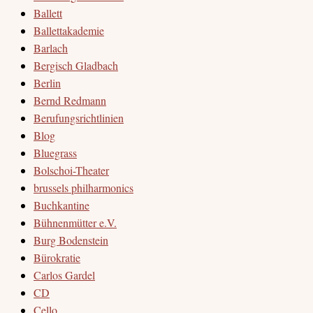
Ballett
Ballettakademie
Barlach
Bergisch Gladbach
Berlin
Bernd Redmann
Berufungsrichtlinien
Blog
Bluegrass
Bolschoi-Theater
brussels philharmonics
Buchkantine
Bühnenmütter e.V.
Burg Bodenstein
Bürokratie
Carlos Gardel
CD
Cello