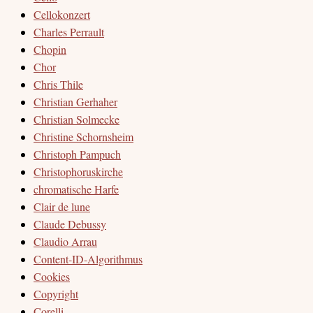
Cellokonzert
Charles Perrault
Chopin
Chor
Chris Thile
Christian Gerhaher
Christian Solmecke
Christine Schornsheim
Christoph Pampuch
Christophoruskirche
chromatische Harfe
Clair de lune
Claude Debussy
Claudio Arrau
Content-ID-Algorithmus
Cookies
Copyright
Corelli