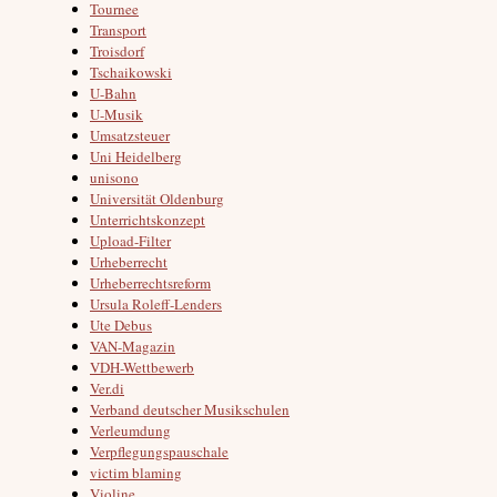
Tournee
Transport
Troisdorf
Tschaikowski
U-Bahn
U-Musik
Umsatzsteuer
Uni Heidelberg
unisono
Universität Oldenburg
Unterrichtskonzept
Upload-Filter
Urheberrecht
Urheberrechtsreform
Ursula Roleff-Lenders
Ute Debus
VAN-Magazin
VDH-Wettbewerb
Ver.di
Verband deutscher Musikschulen
Verleumdung
Verpflegungspauschale
victim blaming
Violine