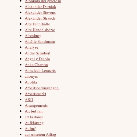
Alborada del gracioso
Alexander Dorniak
Alexander Stevens
Alexander Strauch
Alte Fechthalle
Alte Handelsbörse
Altenburg
Amélie Sandmann
Analyse
André Schubert
Ángel y Diablo
Anke Charton
Anneleen Lenaerts
anonym
Apolda
Arbeitsbedingungen
Arbeitsmarkt
ARD
Arrangements
Art but fair
art la danse
Aufklärung
Aufruf
aus unserem Alltag