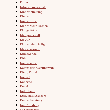
Karten
Kilometerpauschale
Kinderbetreuung
Kirchen
KirchenTöne
Klangbrücke Aachen
Klangeffekte
Klangwerkstatt
Klavier
Klavier vierhändig
Klavierkonzert
Klimawandel
Köln
Kommentare
Kompositionswettbewerb
König David
Konzert
Konzerte
Krefeld
Kulturbüro
Kulturhaus Zanders
Kundenberatung
Kurt Atterberg
La Cumparsita