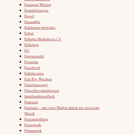
Emanuel Winter
Empfehlungen
Engel
Ensemble
Erfahrungsberichte
Erfurt
Erfurter Herbstlese e.V.
Erlkönig
EU
Europawahl
Eventim
Facebook
Fahrtkosten
Fair Pay Wochen
Falschaussage
Falschbeschuldigung
familienfreundlich
Fantasie
Fantasie – mit zwei Harfen durch die russische
Musik
Festanstellung
Feuerwerk
Filmmusik