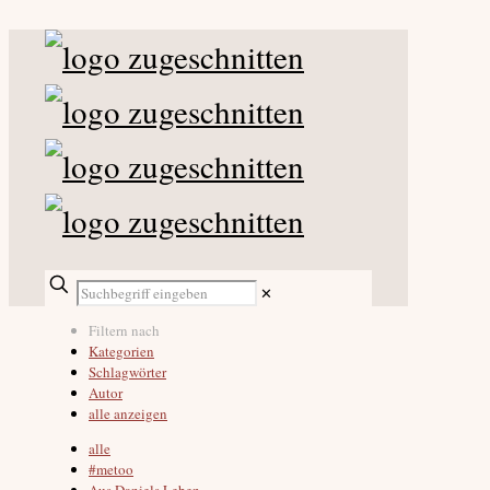
✕
Filtern nach
Kategorien
Schlagwörter
Autor
alle anzeigen
alle
#metoo
Aus Daniels Leben