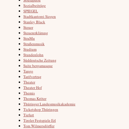
Sozialbeiträge
SPIEGEL
Stadtkantorei Siegen
Stanley Black
Steuer
Steuererklärung
StraMu
Straßenmusik
Studium
Stundenlohn
Süddeutsche Zeitung
Suite bergamasque
Tango
Tarifvertrag
Theater
Theater Hof
Themis
Thomas Kröter
Thüringer Landesmusikakademie
Ticketshop Thüringen
Tiefurt
Tiroler Festspiele Erl
Tom Wilmersdörffer