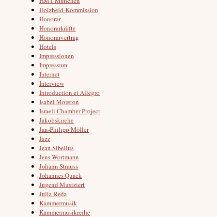
HMT München
Holzheid-Kommission
Honorar
Honorarkräfte
Honorarvertrag
Hotels
Impressionen
Impressum
Internet
Interview
Introduction et Allegro
Isabel Moreton
Israeli Chamber Project
Jakobskirche
Jan-Philipp Möller
Jazz
Jean Sibelius
Jens Wortmann
Johann Strauss
Johannes Quack
Jugend Musiziert
Julia Reda
Kammermusik
Kammermusikreihe