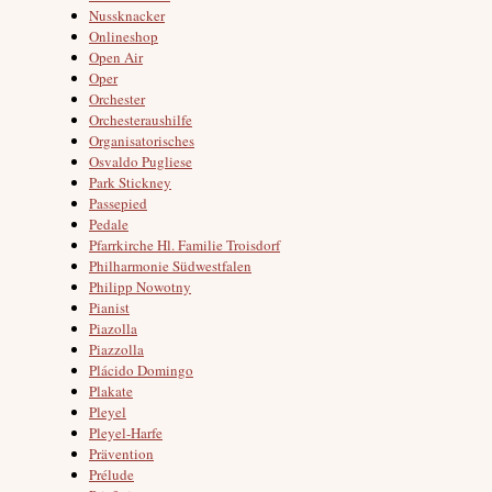
Nussknacker
Onlineshop
Open Air
Oper
Orchester
Orchesteraushilfe
Organisatorisches
Osvaldo Pugliese
Park Stickney
Passepied
Pedale
Pfarrkirche Hl. Familie Troisdorf
Philharmonie Südwestfalen
Philipp Nowotny
Pianist
Piazolla
Piazzolla
Plácido Domingo
Plakate
Pleyel
Pleyel-Harfe
Prävention
Prélude