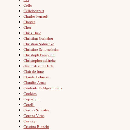
Cello
Cellokonzert
Charles Perrault
Chopin
Chor
Chris Thile
Christian Gerhaher
Christian Solmecke
Christine Schornsheim
Christoph Pampuch
Christophoruskirche
chromatische Harfe
Clair de lune
Claude Debussy
Claudio Arrau
Content-ID-Algorithmus
Cookies
Copyright
Corelli
Corona Schröter
Corona-Virus
Coswig
Cristina Bianchi