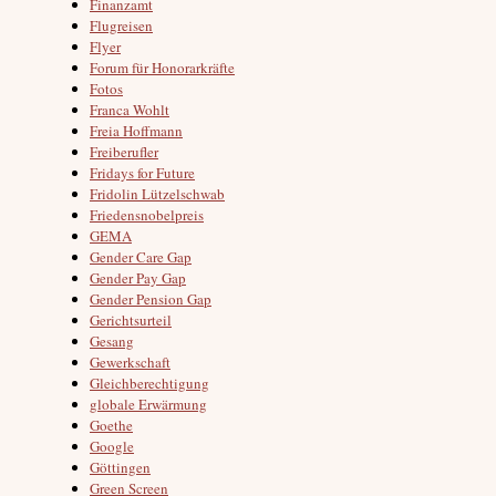
Finanzamt
Flugreisen
Flyer
Forum für Honorarkräfte
Fotos
Franca Wohlt
Freia Hoffmann
Freiberufler
Fridays for Future
Fridolin Lützelschwab
Friedensnobelpreis
GEMA
Gender Care Gap
Gender Pay Gap
Gender Pension Gap
Gerichtsurteil
Gesang
Gewerkschaft
Gleichberechtigung
globale Erwärmung
Goethe
Google
Göttingen
Green Screen