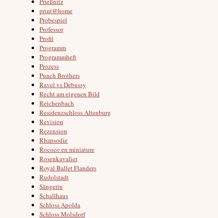
Prießnitz
print@home
Probespiel
Professor
Profil
Programm
Programmheft
Prozess
Punch Brothers
Ravel vs Debussy
Recht am eigenen Bild
Reichenbach
Residenzschloss Altenburg
Revision
Rezension
Rhapsodie
Rococo en miniature
Rosenkavalier
Royal Ballet Flanders
Rudolstadt
Sängerin
Schallhaus
Schloss Apolda
Schloss Molsdorf