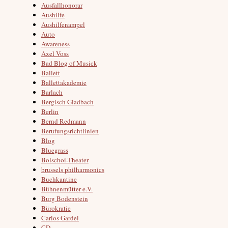
Ausfallhonorar
Aushilfe
Aushilfenampel
Auto
Awareness
Axel Voss
Bad Blog of Musick
Ballett
Ballettakademie
Barlach
Bergisch Gladbach
Berlin
Bernd Redmann
Berufungsrichtlinien
Blog
Bluegrass
Bolschoi-Theater
brussels philharmonics
Buchkantine
Bühnenmütter e.V.
Burg Bodenstein
Bürokratie
Carlos Gardel
CD