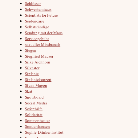
Schlösser
Schwesternhaus
Scientists for Future
Seidencarré
Selbstständige
Sendung mit der Maus
Servicegebühr
sexueller Missbrauch
Siegen
Siegfried Mauser
Silke Aichhorn
Silvester
Sinfonie
Sinfoniekonzert
Sivan Magen
Skat
Snowboard
Social Media
Soforthilfe
Solidarität
Sommertheater
Sondershausen
Sophie-Drinker-Institut
Sousaphon