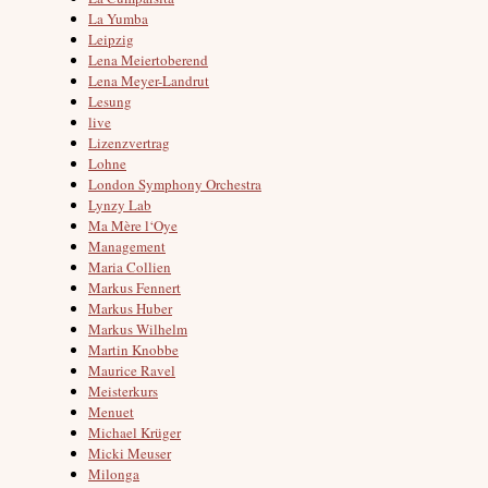
La Yumba
Leipzig
Lena Meiertoberend
Lena Meyer-Landrut
Lesung
live
Lizenzvertrag
Lohne
London Symphony Orchestra
Lynzy Lab
Ma Mère l‘Oye
Management
Maria Collien
Markus Fennert
Markus Huber
Markus Wilhelm
Martin Knobbe
Maurice Ravel
Meisterkurs
Menuet
Michael Krüger
Micki Meuser
Milonga