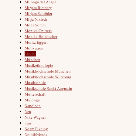
Milonga del Angel
Mirjam Rietberg
Mirjam Schröder
Mitja Nikisch
Mona Somm
Monika Grütters
Monika Holzbecher
Moritz Eggert
Motivation
Mucke
München
Musikethnologie
Musikhochschule München
Musikhochschule Würzburg
Musikschule
Musikschule Sankt Augustin
Mutterschaft
Mylonga
Napoleon
Neu
Nike Wagner
nmz
Noam Pikelny
Nothilfefonds