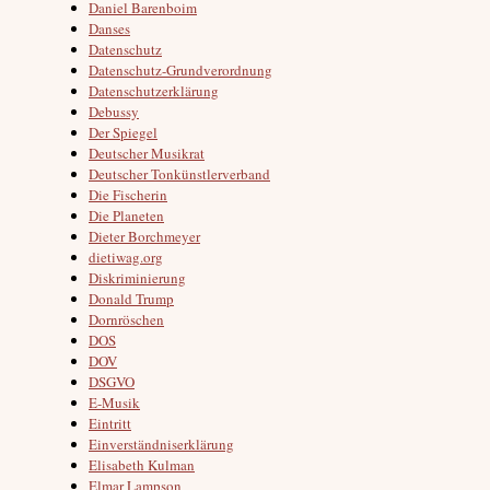
Daniel Barenboim
Danses
Datenschutz
Datenschutz-Grundverordnung
Datenschutzerklärung
Debussy
Der Spiegel
Deutscher Musikrat
Deutscher Tonkünstlerverband
Die Fischerin
Die Planeten
Dieter Borchmeyer
dietiwag.org
Diskriminierung
Donald Trump
Dornröschen
DOS
DOV
DSGVO
E-Musik
Eintritt
Einverständniserklärung
Elisabeth Kulman
Elmar Lampson