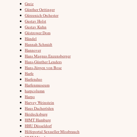
Greiz
Günther Oettinger
Gürzenich Orchester
Gustav Holst
Gustav Kuhn
Güstrower Dom
Händel
Hannah Schmidt
Hannover
Hans Magnus Enzensberger
Hans-Günther Lenders
Hans-Jürgen von Bose
Harfe
Harfenduo
Harfenmuseum
harpcolumn
Harpo
Harvey Weinstein
Haus Dacheröden
Heidecksburg
HfMT Hamburg
HHU Düsseldorf
Hilfeportal Sexueller Missbrauch