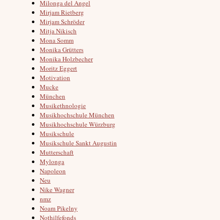
Milonga del Angel
Mirjam Rietberg
Mirjam Schröder
Mitja Nikisch
Mona Somm
Monika Grütters
Monika Holzbecher
Moritz Eggert
Motivation
Mucke
München
Musikethnologie
Musikhochschule München
Musikhochschule Würzburg
Musikschule
Musikschule Sankt Augustin
Mutterschaft
Mylonga
Napoleon
Neu
Nike Wagner
nmz
Noam Pikelny
Nothilfefonds