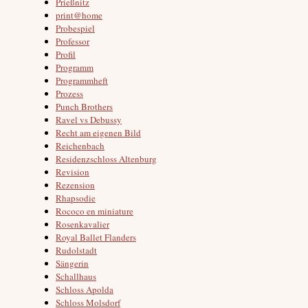
Prießnitz
print@home
Probespiel
Professor
Profil
Programm
Programmheft
Prozess
Punch Brothers
Ravel vs Debussy
Recht am eigenen Bild
Reichenbach
Residenzschloss Altenburg
Revision
Rezension
Rhapsodie
Rococo en miniature
Rosenkavalier
Royal Ballet Flanders
Rudolstadt
Sängerin
Schallhaus
Schloss Apolda
Schloss Molsdorf