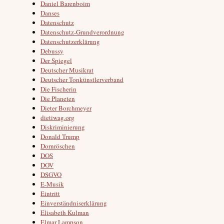
Daniel Barenboim
Danses
Datenschutz
Datenschutz-Grundverordnung
Datenschutzerklärung
Debussy
Der Spiegel
Deutscher Musikrat
Deutscher Tonkünstlerverband
Die Fischerin
Die Planeten
Dieter Borchmeyer
dietiwag.org
Diskriminierung
Donald Trump
Dornröschen
DOS
DOV
DSGVO
E-Musik
Eintritt
Einverständniserklärung
Elisabeth Kulman
Elmar Lampson