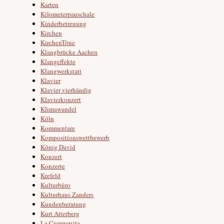
Karten
Kilometerpauschale
Kinderbetreuung
Kirchen
KirchenTöne
Klangbrücke Aachen
Klangeffekte
Klangwerkstatt
Klavier
Klavier vierhändig
Klavierkonzert
Klimawandel
Köln
Kommentare
Kompositionswettbewerb
König David
Konzert
Konzerte
Krefeld
Kulturbüro
Kulturhaus Zanders
Kundenberatung
Kurt Atterberg
La Cumparsita