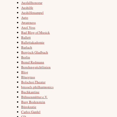
Ausfallhonorar
Aushilfe
Aushilfenampel
Auto
Awareness
Axel Voss
Bad Blog of Musick
Ballett
Ballettakademie
Barlach
Bergisch Gladbach
Berlin
Bernd Redmann
Berufungsrichtlinien
Blog
Bluegrass
Bolschoi-Theater
brussels philharmonics
Buchkantine
Bühnenmütter e.V.
Burg Bodenstein
Bürokratie
Carlos Gardel
CD