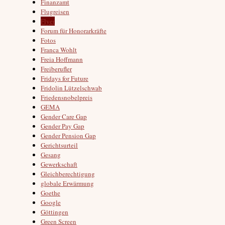
Finanzamt
Flugreisen
Flyer
Forum für Honorarkräfte
Fotos
Franca Wohlt
Freia Hoffmann
Freiberufler
Fridays for Future
Fridolin Lützelschwab
Friedensnobelpreis
GEMA
Gender Care Gap
Gender Pay Gap
Gender Pension Gap
Gerichtsurteil
Gesang
Gewerkschaft
Gleichberechtigung
globale Erwärmung
Goethe
Google
Göttingen
Green Screen