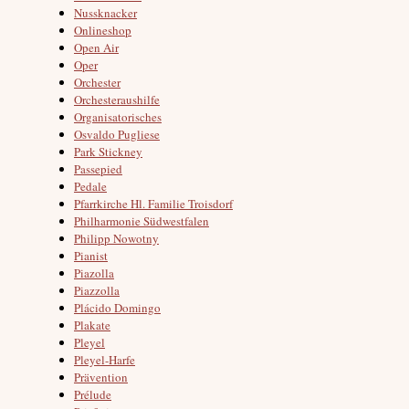
Nussknacker
Onlineshop
Open Air
Oper
Orchester
Orchesteraushilfe
Organisatorisches
Osvaldo Pugliese
Park Stickney
Passepied
Pedale
Pfarrkirche Hl. Familie Troisdorf
Philharmonie Südwestfalen
Philipp Nowotny
Pianist
Piazolla
Piazzolla
Plácido Domingo
Plakate
Pleyel
Pleyel-Harfe
Prävention
Prélude