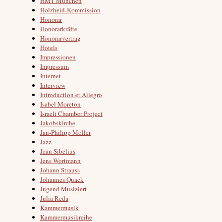
HMT München
Holzheid-Kommission
Honorar
Honorarkräfte
Honorarvertrag
Hotels
Impressionen
Impressum
Internet
Interview
Introduction et Allegro
Isabel Moreton
Israeli Chamber Project
Jakobskirche
Jan-Philipp Möller
Jazz
Jean Sibelius
Jens Wortmann
Johann Strauss
Johannes Quack
Jugend Musiziert
Julia Reda
Kammermusik
Kammermusikreihe