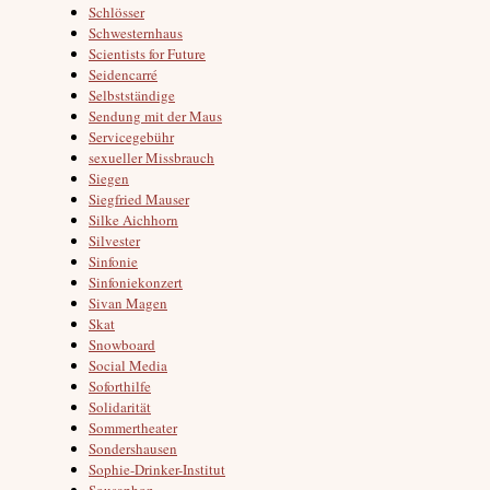
Schlösser
Schwesternhaus
Scientists for Future
Seidencarré
Selbstständige
Sendung mit der Maus
Servicegebühr
sexueller Missbrauch
Siegen
Siegfried Mauser
Silke Aichhorn
Silvester
Sinfonie
Sinfoniekonzert
Sivan Magen
Skat
Snowboard
Social Media
Soforthilfe
Solidarität
Sommertheater
Sondershausen
Sophie-Drinker-Institut
Sousaphon