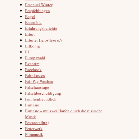
Emanuel Winter
Empfehlungen
Engel
Ensemble
Erfahrungsberichte
Erfurt
Erfurter Herbstlese e.V.
Erlkönig
EU
Europawahl
Eventim
Facebook
Fahrtkosten
Fair Pay Wochen
Falschaussage
Falschbeschuldigung
familienfreundlich
Fantasie
Fantasie – mit zwei Harfen durch die russische
Musik
Festanstellung
Feuerwerk
Filmmusik