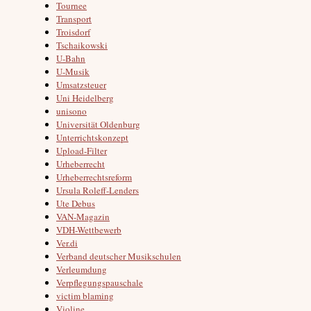
Tournee
Transport
Troisdorf
Tschaikowski
U-Bahn
U-Musik
Umsatzsteuer
Uni Heidelberg
unisono
Universität Oldenburg
Unterrichtskonzept
Upload-Filter
Urheberrecht
Urheberrechtsreform
Ursula Roleff-Lenders
Ute Debus
VAN-Magazin
VDH-Wettbewerb
Ver.di
Verband deutscher Musikschulen
Verleumdung
Verpflegungspauschale
victim blaming
Violine