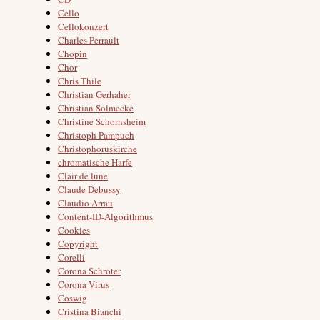
Cello
Cellokonzert
Charles Perrault
Chopin
Chor
Chris Thile
Christian Gerhaher
Christian Solmecke
Christine Schornsheim
Christoph Pampuch
Christophoruskirche
chromatische Harfe
Clair de lune
Claude Debussy
Claudio Arrau
Content-ID-Algorithmus
Cookies
Copyright
Corelli
Corona Schröter
Corona-Virus
Coswig
Cristina Bianchi