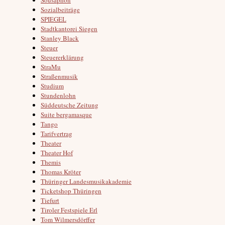
Sozialbeiträge
SPIEGEL
Stadtkantorei Siegen
Stanley Black
Steuer
Steuererklärung
StraMu
Straßenmusik
Studium
Stundenlohn
Süddeutsche Zeitung
Suite bergamasque
Tango
Tarifvertrag
Theater
Theater Hof
Themis
Thomas Kröter
Thüringer Landesmusikakademie
Ticketshop Thüringen
Tiefurt
Tiroler Festspiele Erl
Tom Wilmersdörffer