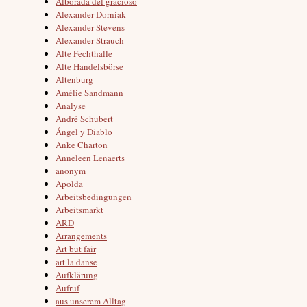
Alborada del gracioso
Alexander Dorniak
Alexander Stevens
Alexander Strauch
Alte Fechthalle
Alte Handelsbörse
Altenburg
Amélie Sandmann
Analyse
André Schubert
Ángel y Diablo
Anke Charton
Anneleen Lenaerts
anonym
Apolda
Arbeitsbedingungen
Arbeitsmarkt
ARD
Arrangements
Art but fair
art la danse
Aufklärung
Aufruf
aus unserem Alltag