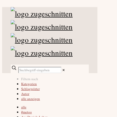
✕
Filtern nach
Kategorien
Schlagwörter
Autor
alle anzeigen
alle
#metoo
Aus Daniels Leben