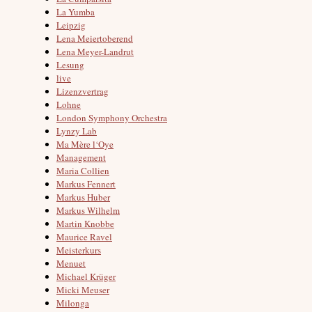
La Yumba
Leipzig
Lena Meiertoberend
Lena Meyer-Landrut
Lesung
live
Lizenzvertrag
Lohne
London Symphony Orchestra
Lynzy Lab
Ma Mère l‘Oye
Management
Maria Collien
Markus Fennert
Markus Huber
Markus Wilhelm
Martin Knobbe
Maurice Ravel
Meisterkurs
Menuet
Michael Krüger
Micki Meuser
Milonga