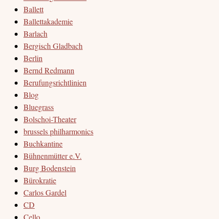
Ballett
Ballettakademie
Barlach
Bergisch Gladbach
Berlin
Bernd Redmann
Berufungsrichtlinien
Blog
Bluegrass
Bolschoi-Theater
brussels philharmonics
Buchkantine
Bühnenmütter e.V.
Burg Bodenstein
Bürokratie
Carlos Gardel
CD
Cello