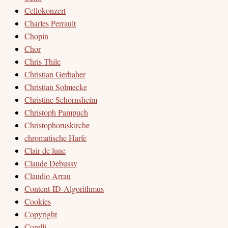
Cellokonzert
Charles Perrault
Chopin
Chor
Chris Thile
Christian Gerhaher
Christian Solmecke
Christine Schornsheim
Christoph Pampuch
Christophoruskirche
chromatische Harfe
Clair de lune
Claude Debussy
Claudio Arrau
Content-ID-Algorithmus
Cookies
Copyright
Corelli