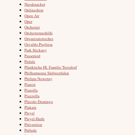
Nussknacker
Onlineshop
Open Air
Oper
Orchester
Orchesteraushilfe
Organisatorisches
Osvaldo Pugliese
Park Stickney
Passepied
Pedale
Pfarrkirche Hl. Familie Troisdorf
Philharmonie Südwestfalen
Philipp Nowotny
Pianist
Piazolla
Piazzolla
Plácido Domingo
Plakate
Pleyel
Pleyel-Harfe
Prävention
Prélude