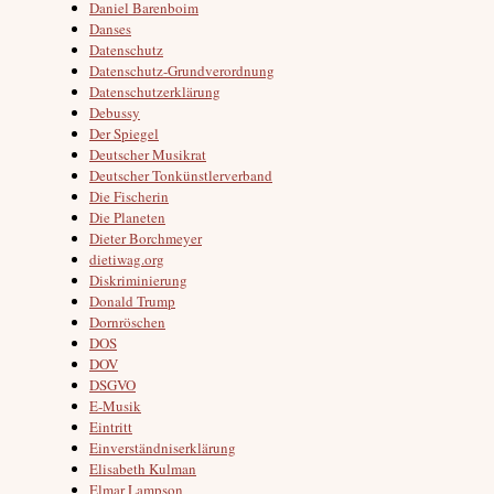
Daniel Barenboim
Danses
Datenschutz
Datenschutz-Grundverordnung
Datenschutzerklärung
Debussy
Der Spiegel
Deutscher Musikrat
Deutscher Tonkünstlerverband
Die Fischerin
Die Planeten
Dieter Borchmeyer
dietiwag.org
Diskriminierung
Donald Trump
Dornröschen
DOS
DOV
DSGVO
E-Musik
Eintritt
Einverständniserklärung
Elisabeth Kulman
Elmar Lampson