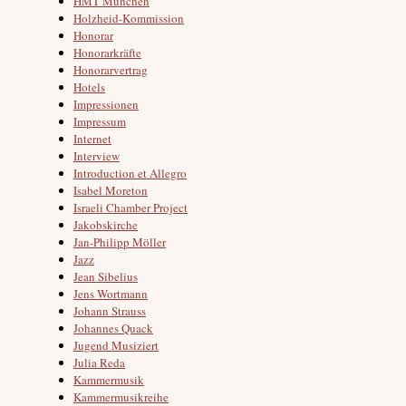
HMT München
Holzheid-Kommission
Honorar
Honorarkräfte
Honorarvertrag
Hotels
Impressionen
Impressum
Internet
Interview
Introduction et Allegro
Isabel Moreton
Israeli Chamber Project
Jakobskirche
Jan-Philipp Möller
Jazz
Jean Sibelius
Jens Wortmann
Johann Strauss
Johannes Quack
Jugend Musiziert
Julia Reda
Kammermusik
Kammermusikreihe