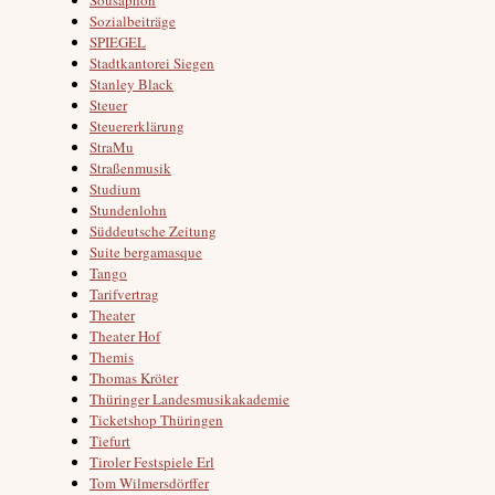
Sozialbeiträge
SPIEGEL
Stadtkantorei Siegen
Stanley Black
Steuer
Steuererklärung
StraMu
Straßenmusik
Studium
Stundenlohn
Süddeutsche Zeitung
Suite bergamasque
Tango
Tarifvertrag
Theater
Theater Hof
Themis
Thomas Kröter
Thüringer Landesmusikakademie
Ticketshop Thüringen
Tiefurt
Tiroler Festspiele Erl
Tom Wilmersdörffer