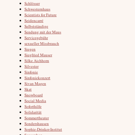
Schlösser
Schwesternhaus
Scientists for Future
Seidencarré
Selbstständige
Sendung mit der Maus
Servicegebühr
sexueller Missbrauch
Siegen
Siegfried Mauser
Silke Aichhorn
Silvester
Sinfonie
Sinfoniekonzert
Sivan Magen
Skat
Snowboard
Social Media
Soforthilfe
Solidarität
Sommertheater
Sondershausen
Sophie-Drinker-Institut
Sousaphon