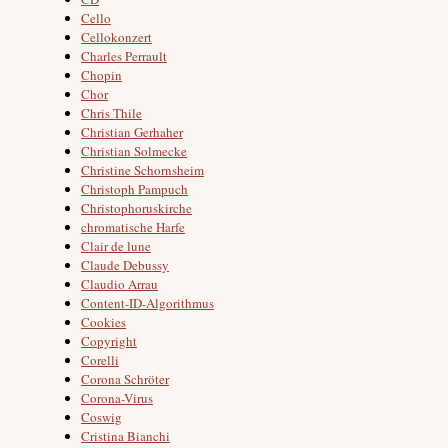
Cello
Cellokonzert
Charles Perrault
Chopin
Chor
Chris Thile
Christian Gerhaher
Christian Solmecke
Christine Schornsheim
Christoph Pampuch
Christophoruskirche
chromatische Harfe
Clair de lune
Claude Debussy
Claudio Arrau
Content-ID-Algorithmus
Cookies
Copyright
Corelli
Corona Schröter
Corona-Virus
Coswig
Cristina Bianchi