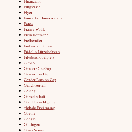
Finanzamt
Flugreisen
Flyer
Forum für Honorarkräfte
Fotos
Franca Wohlt
Freia Hoffmann
Freiberufler
Fridays for Future
Fridolin Lützelschwab
Friedensnobelpreis
GEMA
Gender Care Gap
Gender Pay Gap
Gender Pension Gap
Gerichtsurteil
Gesang
Gewerkschaft
Gleichberechtigung
globale Erwärmung
Goethe
Google
Göttingen
Green Screen