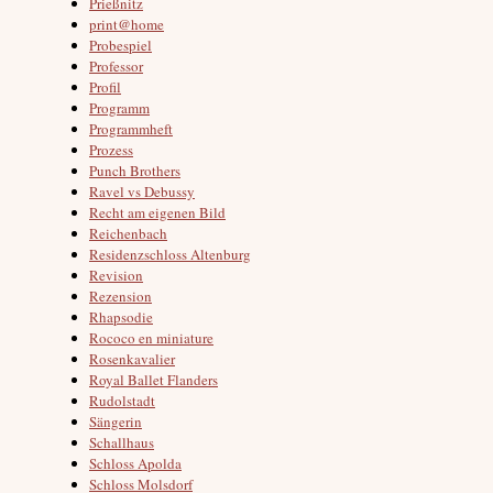
Prießnitz
print@home
Probespiel
Professor
Profil
Programm
Programmheft
Prozess
Punch Brothers
Ravel vs Debussy
Recht am eigenen Bild
Reichenbach
Residenzschloss Altenburg
Revision
Rezension
Rhapsodie
Rococo en miniature
Rosenkavalier
Royal Ballet Flanders
Rudolstadt
Sängerin
Schallhaus
Schloss Apolda
Schloss Molsdorf