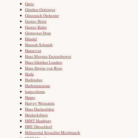
Greiz
Günther Oettinger
Gürzenich Orchester
Gustav Holst
Gustav Kuhn
Güstrower Dom
Händel
Hannah Schmidt
Hannover
Hans Magnus Enzensberger
Hans-Günther Lenders
Hans-Jürgen von Bose
Harfe
Harfenduo
Harfenmuseum
harpcolumn
Harpo
Harvey Weinstein
Haus Dacheröden
Heidecksburg
HfMT Hamburg
HHU Düsseldorf
Hilfeportal Sexueller Missbrauch