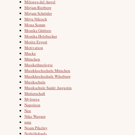
Milonga del Angel
Mirjam Rietberg
Mirjam Schröder
Mitja Nikisch
Mona Somm
Monika Grütters
Monika Holzbecher
Moritz Eggert
Motivation
Mucke
München
Musikethnologie
Musikhochschule München
Musikhochschule Würzburg
Musikschule
Musikschule Sankt Augustin
Mutterschaft
Mylonga
Napoleon
Neu
Nike Wagner
nmz
Noam Pikelny
Nothilfefonds