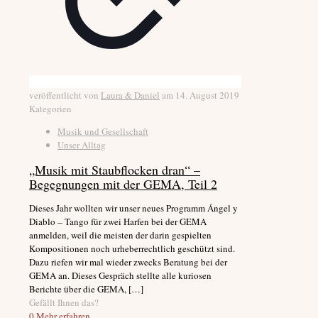
veröffentlicht von
Laura & Daniel
am
14. August 2019
Kategorien
Musik und Gesellschaft
Unser Alltag
„Musik mit Staubflocken dran“ –
Begegnungen mit der GEMA, Teil 2
Dieses Jahr wollten wir unser neues Programm Ángel y
Diablo – Tango für zwei Harfen bei der GEMA
anmelden, weil die meisten der darin gespielten
Kompositionen noch urheberrechtlich geschützt sind.
Dazu riefen wir mal wieder zwecks Beratung bei der
GEMA an. Dieses Gespräch stellte alle kuriosen
Berichte über die GEMA,
[…]
Gefällt Ihnen das?
0
Mehr erfahren