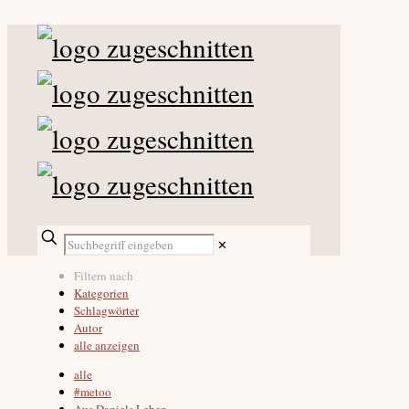
✕
Filtern nach
Kategorien
Schlagwörter
Autor
alle anzeigen
alle
#metoo
Aus Daniels Leben