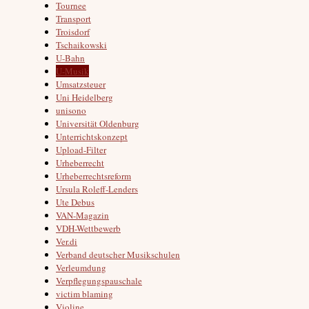
Tournee
Transport
Troisdorf
Tschaikowski
U-Bahn
U-Musik
Umsatzsteuer
Uni Heidelberg
unisono
Universität Oldenburg
Unterrichtskonzept
Upload-Filter
Urheberrecht
Urheberrechtsreform
Ursula Roleff-Lenders
Ute Debus
VAN-Magazin
VDH-Wettbewerb
Ver.di
Verband deutscher Musikschulen
Verleumdung
Verpflegungspauschale
victim blaming
Violine