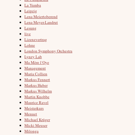
La Yumba
Leipzig
Lena Meiertoberend
Lena Meyer-Landrut
Lesung
live
Lizenzvertrag
Lohne
London Symphony Orchestra
Lynzy Lab
Ma Mère l‘Oye
Management
Maria Collien
Markus Fennert
Markus Huber
Markus Wilhelm
Martin Knobbe
Maurice Ravel
Meisterkurs
Menuet
Michael Krüger
Micki Meuser
Milonga