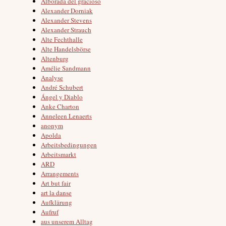
Alborada del gracioso
Alexander Dorniak
Alexander Stevens
Alexander Strauch
Alte Fechthalle
Alte Handelsbörse
Altenburg
Amélie Sandmann
Analyse
André Schubert
Ángel y Diablo
Anke Charton
Anneleen Lenaerts
anonym
Apolda
Arbeitsbedingungen
Arbeitsmarkt
ARD
Arrangements
Art but fair
art la danse
Aufklärung
Aufruf
aus unserem Alltag