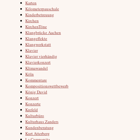
Karten
Kilometerpauschale
Kinderbetreuung
Kirchen
KirchenTöne
Klangbrücke Aachen
Klangeffekte
Klangwerkstatt
Klavier
Klavier vierhändig
Klavierkonzert
Klimawandel
Köln
Kommentare
Kompositionswettbewerb
König David
Konzert
Konzerte
Krefeld
Kulturbüro
Kulturhaus Zanders
Kundenberatung
Kurt Atterberg
La Cumparsita