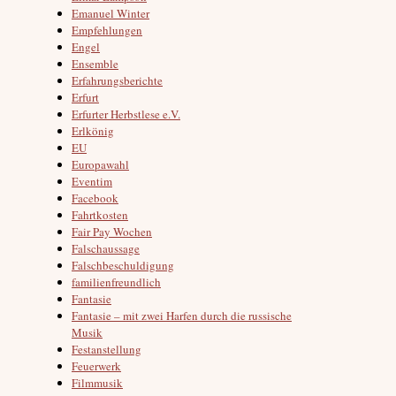
Emanuel Winter
Empfehlungen
Engel
Ensemble
Erfahrungsberichte
Erfurt
Erfurter Herbstlese e.V.
Erlkönig
EU
Europawahl
Eventim
Facebook
Fahrtkosten
Fair Pay Wochen
Falschaussage
Falschbeschuldigung
familienfreundlich
Fantasie
Fantasie – mit zwei Harfen durch die russische
Musik
Festanstellung
Feuerwerk
Filmmusik