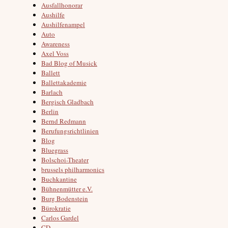
Ausfallhonorar
Aushilfe
Aushilfenampel
Auto
Awareness
Axel Voss
Bad Blog of Musick
Ballett
Ballettakademie
Barlach
Bergisch Gladbach
Berlin
Bernd Redmann
Berufungsrichtlinien
Blog
Bluegrass
Bolschoi-Theater
brussels philharmonics
Buchkantine
Bühnenmütter e.V.
Burg Bodenstein
Bürokratie
Carlos Gardel
CD