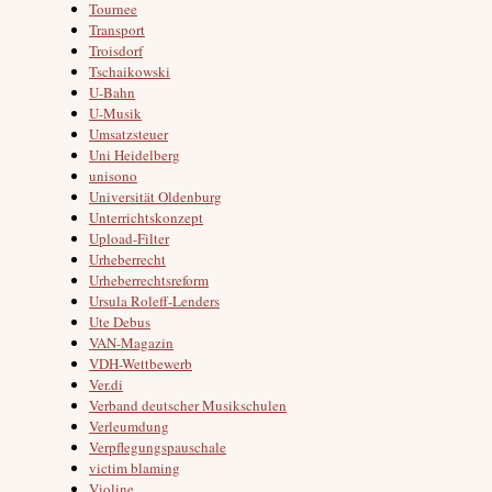
Tournee
Transport
Troisdorf
Tschaikowski
U-Bahn
U-Musik
Umsatzsteuer
Uni Heidelberg
unisono
Universität Oldenburg
Unterrichtskonzept
Upload-Filter
Urheberrecht
Urheberrechtsreform
Ursula Roleff-Lenders
Ute Debus
VAN-Magazin
VDH-Wettbewerb
Ver.di
Verband deutscher Musikschulen
Verleumdung
Verpflegungspauschale
victim blaming
Violine