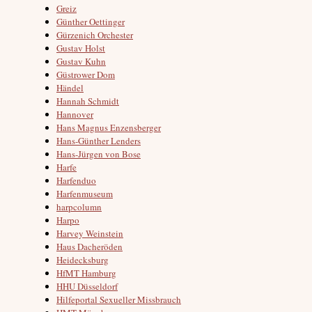
Greiz
Günther Oettinger
Gürzenich Orchester
Gustav Holst
Gustav Kuhn
Güstrower Dom
Händel
Hannah Schmidt
Hannover
Hans Magnus Enzensberger
Hans-Günther Lenders
Hans-Jürgen von Bose
Harfe
Harfenduo
Harfenmuseum
harpcolumn
Harpo
Harvey Weinstein
Haus Dacheröden
Heidecksburg
HfMT Hamburg
HHU Düsseldorf
Hilfeportal Sexueller Missbrauch