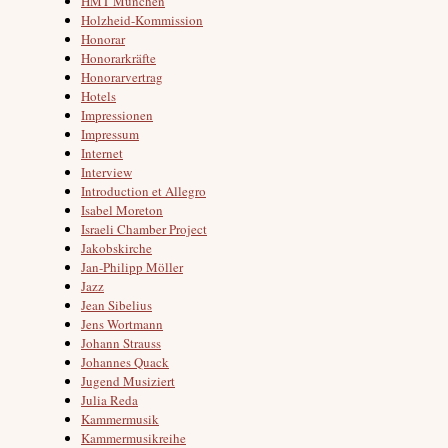
HMT München
Holzheid-Kommission
Honorar
Honorarkräfte
Honorarvertrag
Hotels
Impressionen
Impressum
Internet
Interview
Introduction et Allegro
Isabel Moreton
Israeli Chamber Project
Jakobskirche
Jan-Philipp Möller
Jazz
Jean Sibelius
Jens Wortmann
Johann Strauss
Johannes Quack
Jugend Musiziert
Julia Reda
Kammermusik
Kammermusikreihe