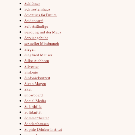
Schlösser
Schwesternhaus
Scientists for Future
Seidencarré
Selbstständige
Sendung mit der Maus
Servicegebühr
sexueller Missbrauch
Siegen
Siegfried Mauser
Silke Aichhorn
Silvester
Sinfonie
Sinfoniekonzert
Sivan Magen
Skat
Snowboard
Social Media
Soforthilfe
Solidarität
Sommertheater
Sondershausen
Sophie-Drinker-Institut
Sousaphon