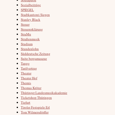
Sozialbeiträge
SPIEGEL
Stadtkantorei Siegen
Stanley Black
Steuer
Steuererklärung
StraMu
Straßenmusik
Studium
Stundenlohn
Süddeutsche Zeitung
Suite bergamasque
Tango
Tarifvertrag
Theater
Theater Hof
Themis
Thomas Kröter
Thüringer Landesmusikakademie
Ticketshop Thüringen
Tiefurt
Tiroler Festspiele Erl
Tom Wilmersdörffer