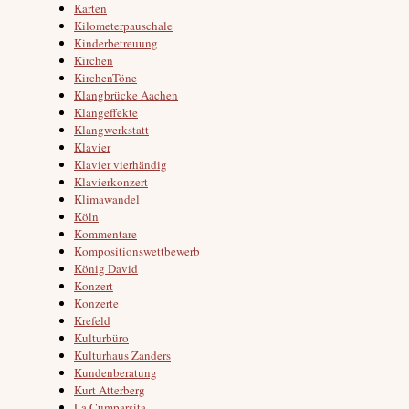
Karten
Kilometerpauschale
Kinderbetreuung
Kirchen
KirchenTöne
Klangbrücke Aachen
Klangeffekte
Klangwerkstatt
Klavier
Klavier vierhändig
Klavierkonzert
Klimawandel
Köln
Kommentare
Kompositionswettbewerb
König David
Konzert
Konzerte
Krefeld
Kulturbüro
Kulturhaus Zanders
Kundenberatung
Kurt Atterberg
La Cumparsita