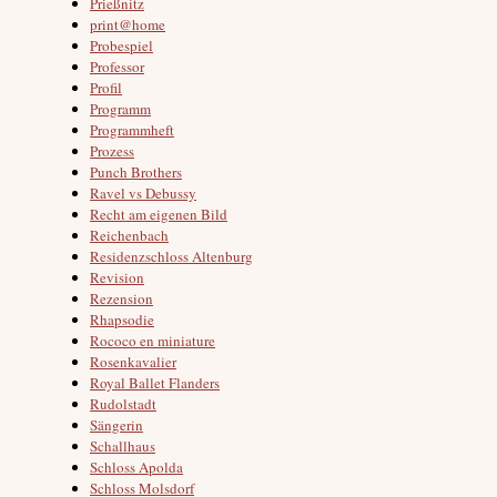
Prießnitz
print@home
Probespiel
Professor
Profil
Programm
Programmheft
Prozess
Punch Brothers
Ravel vs Debussy
Recht am eigenen Bild
Reichenbach
Residenzschloss Altenburg
Revision
Rezension
Rhapsodie
Rococo en miniature
Rosenkavalier
Royal Ballet Flanders
Rudolstadt
Sängerin
Schallhaus
Schloss Apolda
Schloss Molsdorf