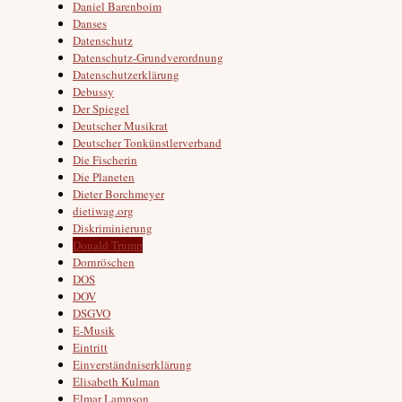
Daniel Barenboim
Danses
Datenschutz
Datenschutz-Grundverordnung
Datenschutzerklärung
Debussy
Der Spiegel
Deutscher Musikrat
Deutscher Tonkünstlerverband
Die Fischerin
Die Planeten
Dieter Borchmeyer
dietiwag.org
Diskriminierung
Donald Trump
Dornröschen
DOS
DOV
DSGVO
E-Musik
Eintritt
Einverständniserklärung
Elisabeth Kulman
Elmar Lampson