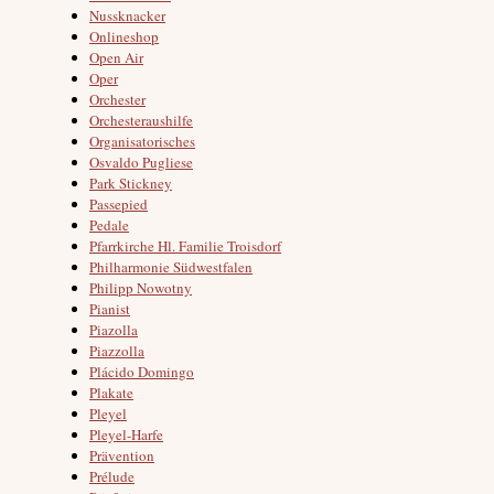
Nussknacker
Onlineshop
Open Air
Oper
Orchester
Orchesteraushilfe
Organisatorisches
Osvaldo Pugliese
Park Stickney
Passepied
Pedale
Pfarrkirche Hl. Familie Troisdorf
Philharmonie Südwestfalen
Philipp Nowotny
Pianist
Piazolla
Piazzolla
Plácido Domingo
Plakate
Pleyel
Pleyel-Harfe
Prävention
Prélude