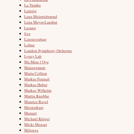
La Yumba
Leipzig
Lena Meiertoberend
Lena Meyer-Landrut
Lesung
live
Lizenzvertrag
Lohne
London Symphony Orchestra
Lynzy Lab
Ma Mère l‘Oye
Management
Maria Collien
Markus Fennert
Markus Huber
Markus Wilhelm
Martin Knobbe
Maurice Ravel
Meisterkurs
Menuet
Michael Krüger
Micki Meuser
Milonga