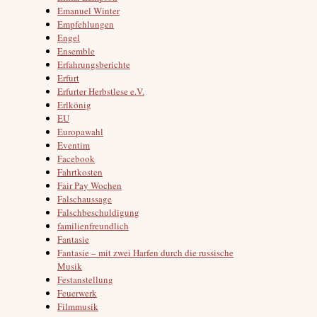
Emanuel Winter
Empfehlungen
Engel
Ensemble
Erfahrungsberichte
Erfurt
Erfurter Herbstlese e.V.
Erlkönig
EU
Europawahl
Eventim
Facebook
Fahrtkosten
Fair Pay Wochen
Falschaussage
Falschbeschuldigung
familienfreundlich
Fantasie
Fantasie – mit zwei Harfen durch die russische
Musik
Festanstellung
Feuerwerk
Filmmusik