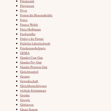
Finanzamt
Flugreisen
Flyer
Forum für Honorarkräfte
Fotos
Franca Wohlt
Freia Hoffmann
Freiberufler
Fridays for Future
Fridolin Lützelschwab
Friedensnobelpreis
GEMA
Gender Care Gap
Gender Pay Gap
Gender Pension Gap
Gerichtsurteil
Gesang
Gewerkschaft
Gleichberechtigung
globale Erwärmung
Goethe
Google
Göttingen
Green Screen