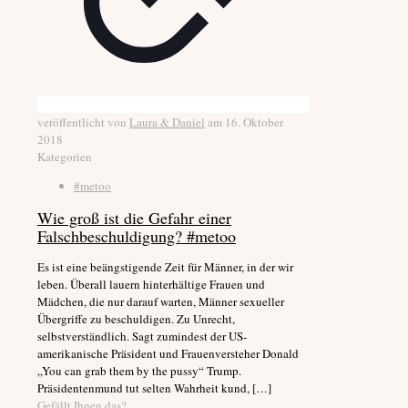
veröffentlicht von
Laura & Daniel
am
16. Oktober
2018
Kategorien
#metoo
Wie groß ist die Gefahr einer
Falschbeschuldigung? #metoo
Es ist eine beängstigende Zeit für Männer, in der wir
leben. Überall lauern hinterhältige Frauen und
Mädchen, die nur darauf warten, Männer sexueller
Übergriffe zu beschuldigen. Zu Unrecht,
selbstverständlich. Sagt zumindest der US-
amerikanische Präsident und Frauenversteher Donald
„You can grab them by the pussy“ Trump.
Präsidentenmund tut selten Wahrheit kund,
[…]
Gefällt Ihnen das?