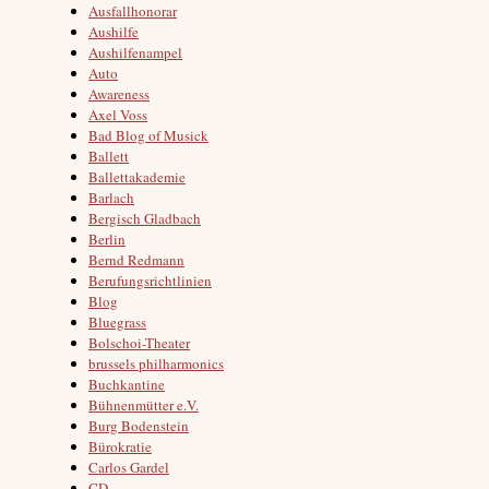
Ausfallhonorar
Aushilfe
Aushilfenampel
Auto
Awareness
Axel Voss
Bad Blog of Musick
Ballett
Ballettakademie
Barlach
Bergisch Gladbach
Berlin
Bernd Redmann
Berufungsrichtlinien
Blog
Bluegrass
Bolschoi-Theater
brussels philharmonics
Buchkantine
Bühnenmütter e.V.
Burg Bodenstein
Bürokratie
Carlos Gardel
CD