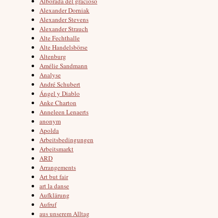
Alborada del gracioso
Alexander Dorniak
Alexander Stevens
Alexander Strauch
Alte Fechthalle
Alte Handelsbörse
Altenburg
Amélie Sandmann
Analyse
André Schubert
Ángel y Diablo
Anke Charton
Anneleen Lenaerts
anonym
Apolda
Arbeitsbedingungen
Arbeitsmarkt
ARD
Arrangements
Art but fair
art la danse
Aufklärung
Aufruf
aus unserem Alltag