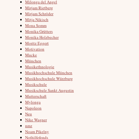
Milonga del Angel
Mirjam Rietberg
Mirjam Schröder
Mitja Nikisch
Mona Somm
Monika Grütters
Monika Holzbecher
Moritz Eggert
Motivation
Mucke
München
Musikethnologie
Musikhochschule München
Musikhochschule Würzburg
Musikschule
Musikschule Sankt Augustin
Mutterschaft
Mylonga
Napoleon
Neu
Nike Wagner
nmz
Noam Pikelny
Nothilfefonds