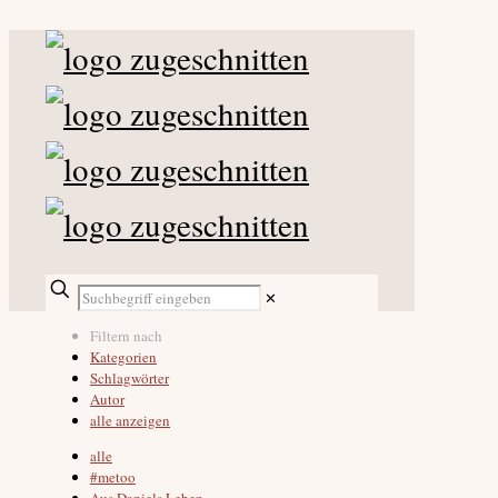
✕
Filtern nach
Kategorien
Schlagwörter
Autor
alle anzeigen
alle
#metoo
Aus Daniels Leben