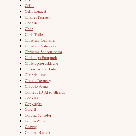
Cello
Cellokonzert
Charles Perrault
Chopin
Chor
Chris Thile
Christian Gerhaher
Christian Solmecke
Christine Schornsheim
Christoph Pampuch
Christophoruskirche
chromatische Harfe
Clair de lune
Claude Debussy
Claudio Arrau
Content-ID-Algorithmus
Cookies
Copyright
Corelli
Corona Schröter
Corona-Virus
Coswig
Cristina Bianchi