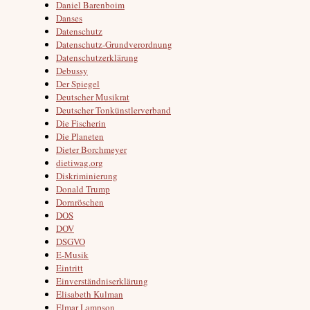
Daniel Barenboim
Danses
Datenschutz
Datenschutz-Grundverordnung
Datenschutzerklärung
Debussy
Der Spiegel
Deutscher Musikrat
Deutscher Tonkünstlerverband
Die Fischerin
Die Planeten
Dieter Borchmeyer
dietiwag.org
Diskriminierung
Donald Trump
Dornröschen
DOS
DOV
DSGVO
E-Musik
Eintritt
Einverständniserklärung
Elisabeth Kulman
Elmar Lampson