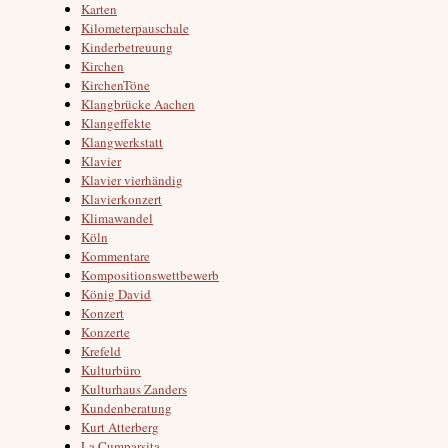
Karten
Kilometerpauschale
Kinderbetreuung
Kirchen
KirchenTöne
Klangbrücke Aachen
Klangeffekte
Klangwerkstatt
Klavier
Klavier vierhändig
Klavierkonzert
Klimawandel
Köln
Kommentare
Kompositionswettbewerb
König David
Konzert
Konzerte
Krefeld
Kulturbüro
Kulturhaus Zanders
Kundenberatung
Kurt Atterberg
La Cumparsita