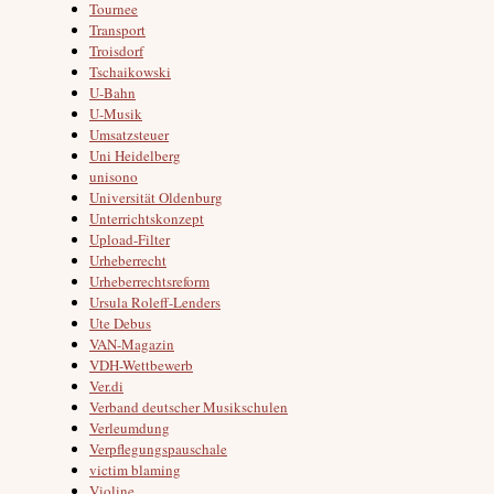
Tournee
Transport
Troisdorf
Tschaikowski
U-Bahn
U-Musik
Umsatzsteuer
Uni Heidelberg
unisono
Universität Oldenburg
Unterrichtskonzept
Upload-Filter
Urheberrecht
Urheberrechtsreform
Ursula Roleff-Lenders
Ute Debus
VAN-Magazin
VDH-Wettbewerb
Ver.di
Verband deutscher Musikschulen
Verleumdung
Verpflegungspauschale
victim blaming
Violine