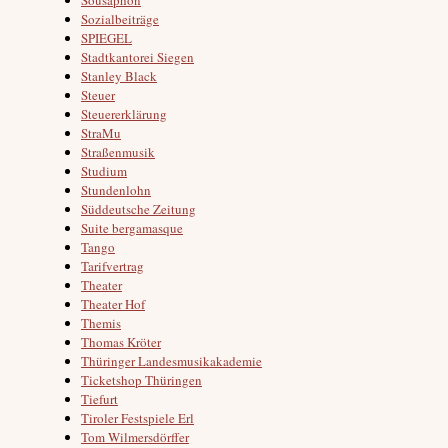
Sozialbeiträge
SPIEGEL
Stadtkantorei Siegen
Stanley Black
Steuer
Steuererklärung
StraMu
Straßenmusik
Studium
Stundenlohn
Süddeutsche Zeitung
Suite bergamasque
Tango
Tarifvertrag
Theater
Theater Hof
Themis
Thomas Kröter
Thüringer Landesmusikakademie
Ticketshop Thüringen
Tiefurt
Tiroler Festspiele Erl
Tom Wilmersdörffer