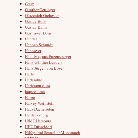
Greiz
Günther Oettinger
Gürzenich Orchester
Gustav Holst
Gustav Kuhn
Güstrower Dom
Händel
Hannah Schmidt
Hannover
Hans Magnus Enzensberger
Hans-Günther Lenders
Hans-Jürgen von Bose
Harfe
Harfenduo
Harfenmuseum
harpcolumn
Harpo
Harvey Weinstein
Haus Dacheröden
Heidecksburg
HfMT Hamburg
HHU Düsseldorf
Hilfeportal Sexueller Missbrauch