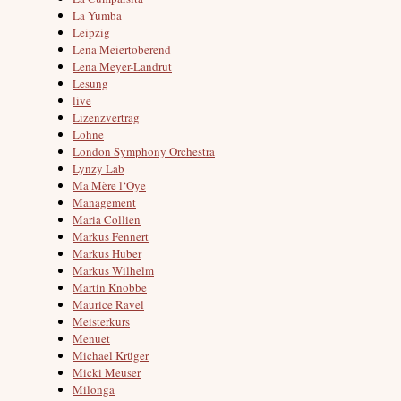
La Yumba
Leipzig
Lena Meiertoberend
Lena Meyer-Landrut
Lesung
live
Lizenzvertrag
Lohne
London Symphony Orchestra
Lynzy Lab
Ma Mère l‘Oye
Management
Maria Collien
Markus Fennert
Markus Huber
Markus Wilhelm
Martin Knobbe
Maurice Ravel
Meisterkurs
Menuet
Michael Krüger
Micki Meuser
Milonga