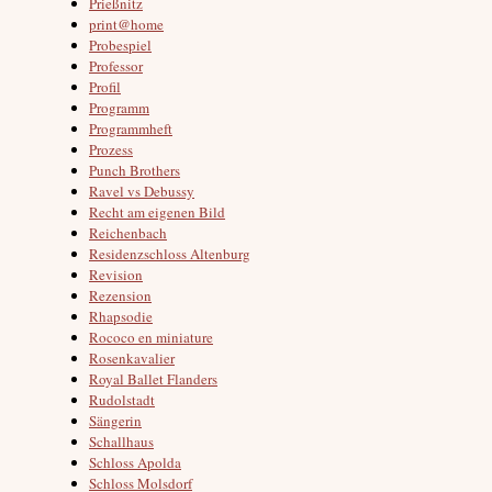
Prießnitz
print@home
Probespiel
Professor
Profil
Programm
Programmheft
Prozess
Punch Brothers
Ravel vs Debussy
Recht am eigenen Bild
Reichenbach
Residenzschloss Altenburg
Revision
Rezension
Rhapsodie
Rococo en miniature
Rosenkavalier
Royal Ballet Flanders
Rudolstadt
Sängerin
Schallhaus
Schloss Apolda
Schloss Molsdorf