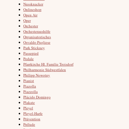
Nussknacker
Onlineshop
Open Air
Oper
Orchester
Orchesteraushilfe
Organisatorisches
Osvaldo Pugliese
Park Stickney
Passepied
Pedale
Pfarrkirche Hl. Familie Troisdorf
Philharmonie Südwestfalen
Philipp Nowotny
Pianist
Piazolla
Piazzolla
Plácido Domingo
Plakate
Pleyel
Pleyel-Harfe
Prävention
Prélude