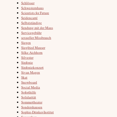
Schlösser
Schwesternhaus
Scientists for Future
Seidencarré
Selbstständige
Sendung mit der Maus
Servicegebühr
sexueller Missbrauch
Siegen
Siegfried Mauser
Silke Aichhorn
Silvester
Sinfonie
Sinfoniekonzert
Sivan Magen
Skat
Snowboard
Social Media
Soforthilfe
Solidarität
Sommertheater
Sondershausen
Sophie-Drinker-Institut
Sousaphon