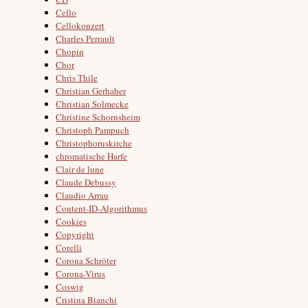
Cello
Cellokonzert
Charles Perrault
Chopin
Chor
Chris Thile
Christian Gerhaher
Christian Solmecke
Christine Schornsheim
Christoph Pampuch
Christophoruskirche
chromatische Harfe
Clair de lune
Claude Debussy
Claudio Arrau
Content-ID-Algorithmus
Cookies
Copyright
Corelli
Corona Schröter
Corona-Virus
Coswig
Cristina Bianchi