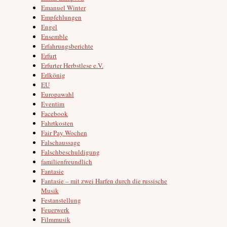
Emanuel Winter
Empfehlungen
Engel
Ensemble
Erfahrungsberichte
Erfurt
Erfurter Herbstlese e.V.
Erlkönig
EU
Europawahl
Eventim
Facebook
Fahrtkosten
Fair Pay Wochen
Falschaussage
Falschbeschuldigung
familienfreundlich
Fantasie
Fantasie – mit zwei Harfen durch die russische
Musik
Festanstellung
Feuerwerk
Filmmusik