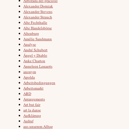
Alborada del gracioso
Alexander Dorniak
Alexander Stevens
Alexander Strauch
Alte Fechthalle
Alte Handelsbörse
Altenburg
Amélie Sandmann
Analyse
André Schubert
Ángel y Diablo
Anke Charton
Anneleen Lenaerts
anonym
Apolda
Arbeitsbedingungen
Arbeitsmarkt
ARD
Arrangements
Art but fair
art la danse
Aufklärung
Aufruf
aus unserem Alltag