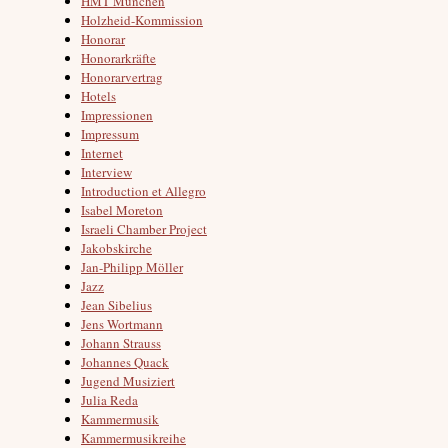
HMT München
Holzheid-Kommission
Honorar
Honorarkräfte
Honorarvertrag
Hotels
Impressionen
Impressum
Internet
Interview
Introduction et Allegro
Isabel Moreton
Israeli Chamber Project
Jakobskirche
Jan-Philipp Möller
Jazz
Jean Sibelius
Jens Wortmann
Johann Strauss
Johannes Quack
Jugend Musiziert
Julia Reda
Kammermusik
Kammermusikreihe