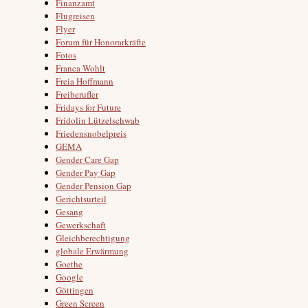
Finanzamt
Flugreisen
Flyer
Forum für Honorarkräfte
Fotos
Franca Wohlt
Freia Hoffmann
Freiberufler
Fridays for Future
Fridolin Lützelschwab
Friedensnobelpreis
GEMA
Gender Care Gap
Gender Pay Gap
Gender Pension Gap
Gerichtsurteil
Gesang
Gewerkschaft
Gleichberechtigung
globale Erwärmung
Goethe
Google
Göttingen
Green Screen