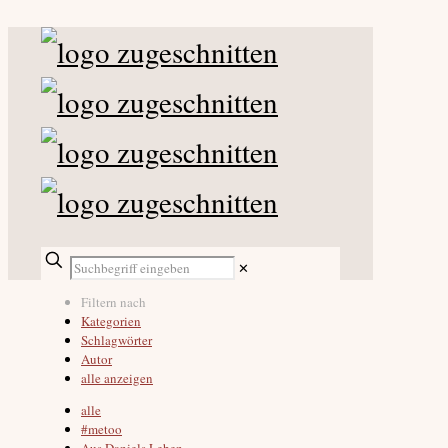
✕
Filtern nach
Kategorien
Schlagwörter
Autor
alle anzeigen
alle
#metoo
Aus Daniels Leben