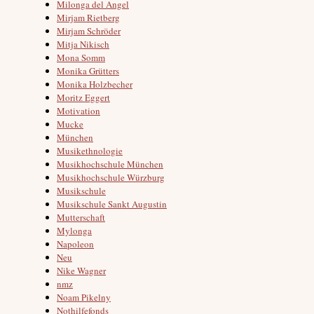
Milonga del Angel
Mirjam Rietberg
Mirjam Schröder
Mitja Nikisch
Mona Somm
Monika Grütters
Monika Holzbecher
Moritz Eggert
Motivation
Mucke
München
Musikethnologie
Musikhochschule München
Musikhochschule Würzburg
Musikschule
Musikschule Sankt Augustin
Mutterschaft
Mylonga
Napoleon
Neu
Nike Wagner
nmz
Noam Pikelny
Nothilfefonds