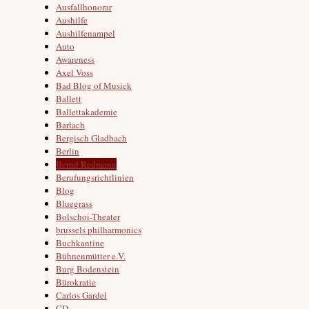
Ausfallhonorar
Aushilfe
Aushilfenampel
Auto
Awareness
Axel Voss
Bad Blog of Musick
Ballett
Ballettakademie
Barlach
Bergisch Gladbach
Berlin
Bernd Redmann
Berufungsrichtlinien
Blog
Bluegrass
Bolschoi-Theater
brussels philharmonics
Buchkantine
Bühnenmütter e.V.
Burg Bodenstein
Bürokratie
Carlos Gardel
CD