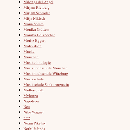
Milonga del Angel
Mirjam Rietberg
Mirjam Schröder
Mitja Nikisch
Mona Somm
Monika Grütters
Monika Holzbecher
Moritz Eggert
Motivation
Mucke
München
Musikethnologie
Musikhochschule München
Musikhochschule Würzburg
Musikschule
Musikschule Sankt Augustin
Mutterschaft
Mylonga
Napoleon
Neu
Nike Wagner
nmz
Noam Pikelny
Nothilfefonds