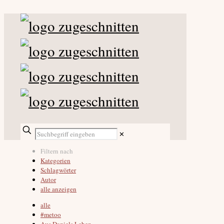
✕
Filtern nach
Kategorien
Schlagwörter
Autor
alle anzeigen
alle
#metoo
Aus Daniels Leben