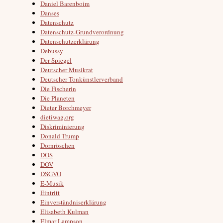
Daniel Barenboim
Danses
Datenschutz
Datenschutz-Grundverordnung
Datenschutzerklärung
Debussy
Der Spiegel
Deutscher Musikrat
Deutscher Tonkünstlerverband
Die Fischerin
Die Planeten
Dieter Borchmeyer
dietiwag.org
Diskriminierung
Donald Trump
Dornröschen
DOS
DOV
DSGVO
E-Musik
Eintritt
Einverständniserklärung
Elisabeth Kulman
Elmar Lampson