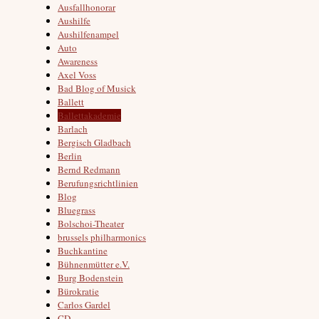
Ausfallhonorar
Aushilfe
Aushilfenampel
Auto
Awareness
Axel Voss
Bad Blog of Musick
Ballett
Ballettakademie
Barlach
Bergisch Gladbach
Berlin
Bernd Redmann
Berufungsrichtlinien
Blog
Bluegrass
Bolschoi-Theater
brussels philharmonics
Buchkantine
Bühnenmütter e.V.
Burg Bodenstein
Bürokratie
Carlos Gardel
CD