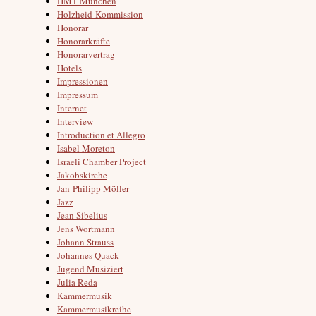
HMT München
Holzheid-Kommission
Honorar
Honorarkräfte
Honorarvertrag
Hotels
Impressionen
Impressum
Internet
Interview
Introduction et Allegro
Isabel Moreton
Israeli Chamber Project
Jakobskirche
Jan-Philipp Möller
Jazz
Jean Sibelius
Jens Wortmann
Johann Strauss
Johannes Quack
Jugend Musiziert
Julia Reda
Kammermusik
Kammermusikreihe