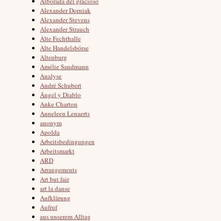
Alborada del gracioso
Alexander Dorniak
Alexander Stevens
Alexander Strauch
Alte Fechthalle
Alte Handelsbörse
Altenburg
Amélie Sandmann
Analyse
André Schubert
Ángel y Diablo
Anke Charton
Anneleen Lenaerts
anonym
Apolda
Arbeitsbedingungen
Arbeitsmarkt
ARD
Arrangements
Art but fair
art la danse
Aufklärung
Aufruf
aus unserem Alltag