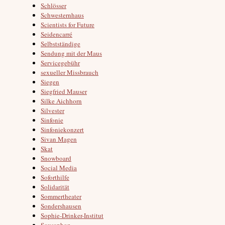
Schlösser
Schwesternhaus
Scientists for Future
Seidencarré
Selbstständige
Sendung mit der Maus
Servicegebühr
sexueller Missbrauch
Siegen
Siegfried Mauser
Silke Aichhorn
Silvester
Sinfonie
Sinfoniekonzert
Sivan Magen
Skat
Snowboard
Social Media
Soforthilfe
Solidarität
Sommertheater
Sondershausen
Sophie-Drinker-Institut
Sousaphon