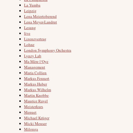
La Yumba
Leipzig
Lena Meiertoberend
Lena Meyer-Landrut
Lesung
live
Lizenzvertrag
Lohne
London Symphony Orchestra
Lynzy Lab
Ma Mère l‘Oye
Management
Maria Collien
Markus Fennert
Markus Huber
Markus Wilhelm
Martin Knobbe
Maurice Ravel
Meisterkurs
Menuet
Michael Krüger
Micki Meuser
Milonga