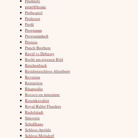
Prießnitz
print@home
Probespiel
Professor
Profil
Programm
Programmheft
Prozess
Punch Brothers
Ravel vs Debussy
Recht am eigenen Bild
Reichenbach
Residenzschloss Altenburg
Revision
Rezension
Rhapsodie
Rococo en miniature
Rosenkavalier
Royal Ballet Flanders
Rudolstadt
Sängerin
Schallhaus
Schloss Apolda
Schloss Molsdorf