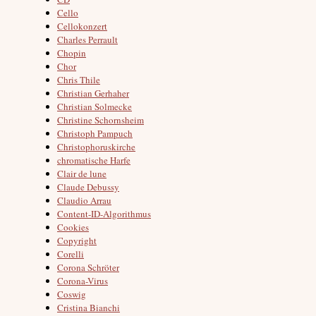
Cello
Cellokonzert
Charles Perrault
Chopin
Chor
Chris Thile
Christian Gerhaher
Christian Solmecke
Christine Schornsheim
Christoph Pampuch
Christophoruskirche
chromatische Harfe
Clair de lune
Claude Debussy
Claudio Arrau
Content-ID-Algorithmus
Cookies
Copyright
Corelli
Corona Schröter
Corona-Virus
Coswig
Cristina Bianchi