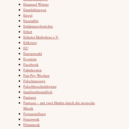
Emanuel Winter
Empfehlungen
Engel
Ensemble
Erfahrungsberichte
Erfurt
Erfurter Herbstlese e.V.
Erlkönig
EU
Europawahl
Eventim
Facebook
Fahrtkosten
Fair Pay Wochen
Falschaussage
Falschbeschuldigung
familienfreundlich
Fantasie
Fantasie – mit zwei Harfen durch die russische
Musik
Festanstellung
Feuerwerk
Filmmusik