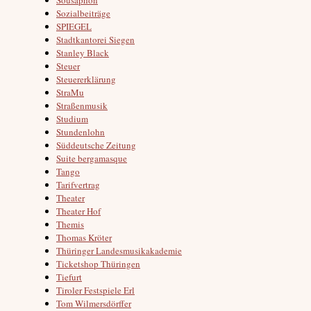
Sozialbeiträge
SPIEGEL
Stadtkantorei Siegen
Stanley Black
Steuer
Steuererklärung
StraMu
Straßenmusik
Studium
Stundenlohn
Süddeutsche Zeitung
Suite bergamasque
Tango
Tarifvertrag
Theater
Theater Hof
Themis
Thomas Kröter
Thüringer Landesmusikakademie
Ticketshop Thüringen
Tiefurt
Tiroler Festspiele Erl
Tom Wilmersdörffer