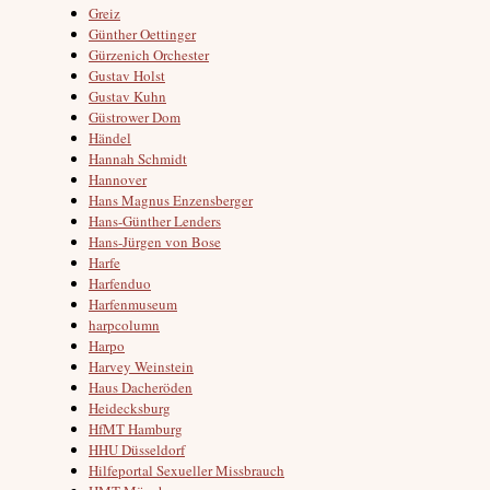
Greiz
Günther Oettinger
Gürzenich Orchester
Gustav Holst
Gustav Kuhn
Güstrower Dom
Händel
Hannah Schmidt
Hannover
Hans Magnus Enzensberger
Hans-Günther Lenders
Hans-Jürgen von Bose
Harfe
Harfenduo
Harfenmuseum
harpcolumn
Harpo
Harvey Weinstein
Haus Dacheröden
Heidecksburg
HfMT Hamburg
HHU Düsseldorf
Hilfeportal Sexueller Missbrauch