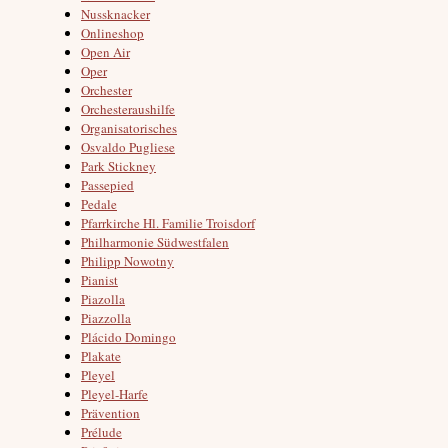
Nussknacker
Onlineshop
Open Air
Oper
Orchester
Orchesteraushilfe
Organisatorisches
Osvaldo Pugliese
Park Stickney
Passepied
Pedale
Pfarrkirche Hl. Familie Troisdorf
Philharmonie Südwestfalen
Philipp Nowotny
Pianist
Piazolla
Piazzolla
Plácido Domingo
Plakate
Pleyel
Pleyel-Harfe
Prävention
Prélude