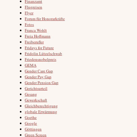
Finanzamt
Flugreisen
Flyer
Forum für Honorarkräfte
Fotos
Franca Wohlt
Freia Hoffmann
Freiberufler
Fridays for Future
Fridolin Lützelschwab
Friedensnobelpreis
GEMA
Gender Care Gap
Gender Pay Gap
Gender Pension Gap
Gerichtsurteil
Gesang
Gewerkschaft
Gleichberechtigung
globale Erwärmung
Goethe
Google
Göttingen
Green Screen