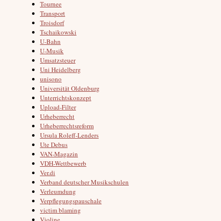
Tournee
Transport
Troisdorf
Tschaikowski
U-Bahn
U-Musik
Umsatzsteuer
Uni Heidelberg
unisono
Universität Oldenburg
Unterrichtskonzept
Upload-Filter
Urheberrecht
Urheberrechtsreform
Ursula Roleff-Lenders
Ute Debus
VAN-Magazin
VDH-Wettbewerb
Ver.di
Verband deutscher Musikschulen
Verleumdung
Verpflegungspauschale
victim blaming
Violine