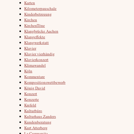
Karten
Kilometerpauschale
Kinderbetreuung
Kirchen
KirchenTöne
Klangbrücke Aachen
Klangeffekte
Klangwerkstatt
Klavier
Klavier vierhändig
Klavierkonzert
Klimawandel
Köln
Kommentare
Kompositionswettbewerb
König David
Konzert
Konzerte
Krefeld
Kulturbüro
Kulturhaus Zanders
Kundenberatung
Kurt Atterberg
La Cumparsita