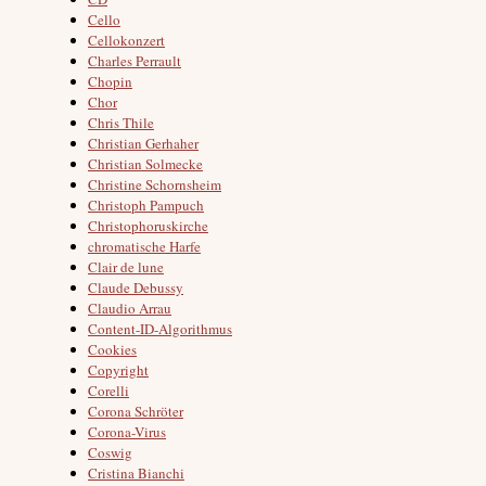
Cello
Cellokonzert
Charles Perrault
Chopin
Chor
Chris Thile
Christian Gerhaher
Christian Solmecke
Christine Schornsheim
Christoph Pampuch
Christophoruskirche
chromatische Harfe
Clair de lune
Claude Debussy
Claudio Arrau
Content-ID-Algorithmus
Cookies
Copyright
Corelli
Corona Schröter
Corona-Virus
Coswig
Cristina Bianchi