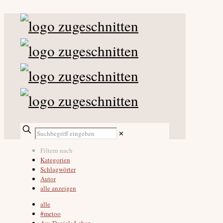
✕
Filtern nach
Kategorien
Schlagwörter
Autor
alle anzeigen
alle
#metoo
Aus Daniels Leben