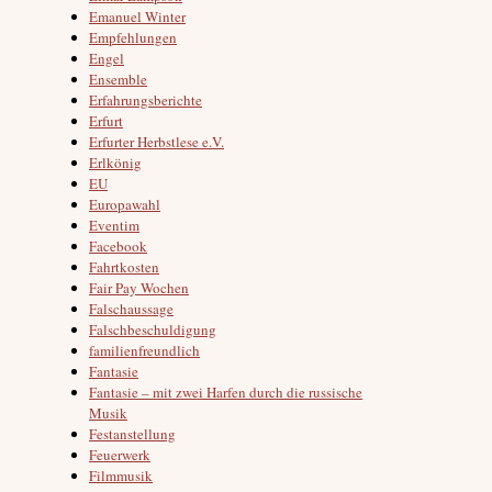
Emanuel Winter
Empfehlungen
Engel
Ensemble
Erfahrungsberichte
Erfurt
Erfurter Herbstlese e.V.
Erlkönig
EU
Europawahl
Eventim
Facebook
Fahrtkosten
Fair Pay Wochen
Falschaussage
Falschbeschuldigung
familienfreundlich
Fantasie
Fantasie – mit zwei Harfen durch die russische
Musik
Festanstellung
Feuerwerk
Filmmusik