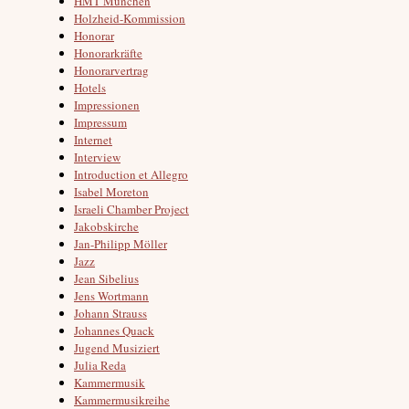
HMT München
Holzheid-Kommission
Honorar
Honorarkräfte
Honorarvertrag
Hotels
Impressionen
Impressum
Internet
Interview
Introduction et Allegro
Isabel Moreton
Israeli Chamber Project
Jakobskirche
Jan-Philipp Möller
Jazz
Jean Sibelius
Jens Wortmann
Johann Strauss
Johannes Quack
Jugend Musiziert
Julia Reda
Kammermusik
Kammermusikreihe