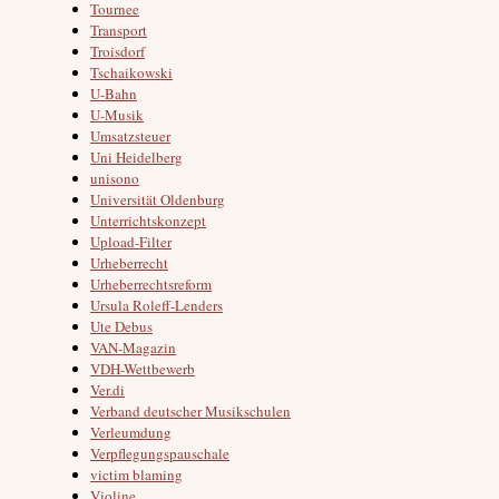
Tournee
Transport
Troisdorf
Tschaikowski
U-Bahn
U-Musik
Umsatzsteuer
Uni Heidelberg
unisono
Universität Oldenburg
Unterrichtskonzept
Upload-Filter
Urheberrecht
Urheberrechtsreform
Ursula Roleff-Lenders
Ute Debus
VAN-Magazin
VDH-Wettbewerb
Ver.di
Verband deutscher Musikschulen
Verleumdung
Verpflegungspauschale
victim blaming
Violine