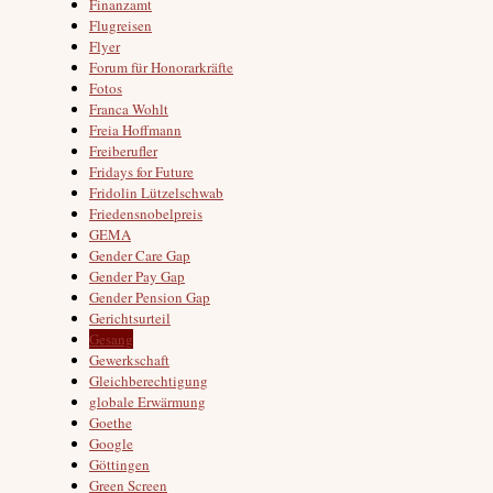
Finanzamt
Flugreisen
Flyer
Forum für Honorarkräfte
Fotos
Franca Wohlt
Freia Hoffmann
Freiberufler
Fridays for Future
Fridolin Lützelschwab
Friedensnobelpreis
GEMA
Gender Care Gap
Gender Pay Gap
Gender Pension Gap
Gerichtsurteil
Gesang
Gewerkschaft
Gleichberechtigung
globale Erwärmung
Goethe
Google
Göttingen
Green Screen