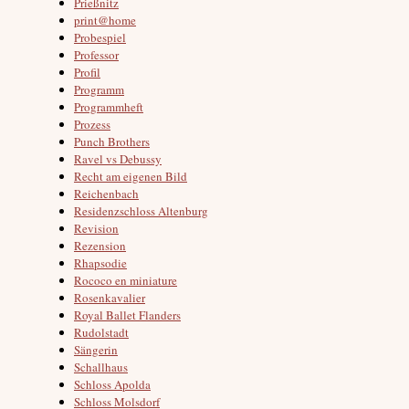
Prießnitz
print@home
Probespiel
Professor
Profil
Programm
Programmheft
Prozess
Punch Brothers
Ravel vs Debussy
Recht am eigenen Bild
Reichenbach
Residenzschloss Altenburg
Revision
Rezension
Rhapsodie
Rococo en miniature
Rosenkavalier
Royal Ballet Flanders
Rudolstadt
Sängerin
Schallhaus
Schloss Apolda
Schloss Molsdorf