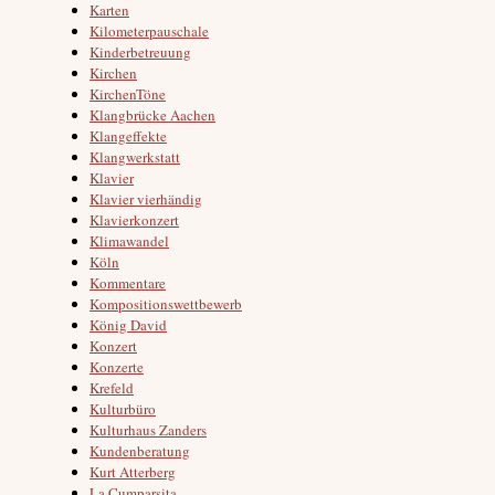
Karten
Kilometerpauschale
Kinderbetreuung
Kirchen
KirchenTöne
Klangbrücke Aachen
Klangeffekte
Klangwerkstatt
Klavier
Klavier vierhändig
Klavierkonzert
Klimawandel
Köln
Kommentare
Kompositionswettbewerb
König David
Konzert
Konzerte
Krefeld
Kulturbüro
Kulturhaus Zanders
Kundenberatung
Kurt Atterberg
La Cumparsita