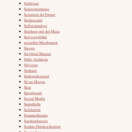
Schlösser
Schwesternhaus
Scientists for Future
Seidencarré
Selbstständige
Sendung mit der Maus
Servicegebühr
sexueller Missbrauch
Siegen
Siegfried Mauser
Silke Aichhorn
Silvester
Sinfonie
Sinfoniekonzert
Sivan Magen
Skat
Snowboard
Social Media
Soforthilfe
Solidarität
Sommertheater
Sondershausen
Sophie-Drinker-Institut
Sousaphon