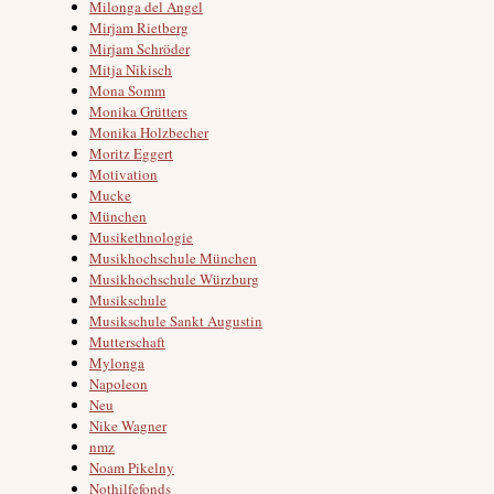
Milonga del Angel
Mirjam Rietberg
Mirjam Schröder
Mitja Nikisch
Mona Somm
Monika Grütters
Monika Holzbecher
Moritz Eggert
Motivation
Mucke
München
Musikethnologie
Musikhochschule München
Musikhochschule Würzburg
Musikschule
Musikschule Sankt Augustin
Mutterschaft
Mylonga
Napoleon
Neu
Nike Wagner
nmz
Noam Pikelny
Nothilfefonds