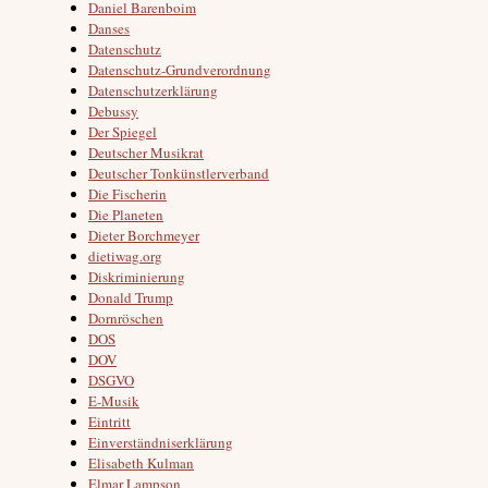
Daniel Barenboim
Danses
Datenschutz
Datenschutz-Grundverordnung
Datenschutzerklärung
Debussy
Der Spiegel
Deutscher Musikrat
Deutscher Tonkünstlerverband
Die Fischerin
Die Planeten
Dieter Borchmeyer
dietiwag.org
Diskriminierung
Donald Trump
Dornröschen
DOS
DOV
DSGVO
E-Musik
Eintritt
Einverständniserklärung
Elisabeth Kulman
Elmar Lampson