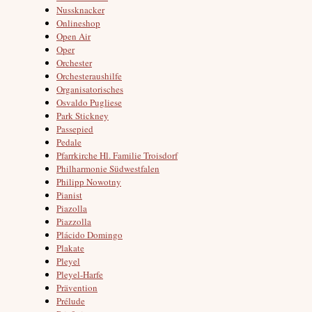
Nussknacker
Onlineshop
Open Air
Oper
Orchester
Orchesteraushilfe
Organisatorisches
Osvaldo Pugliese
Park Stickney
Passepied
Pedale
Pfarrkirche Hl. Familie Troisdorf
Philharmonie Südwestfalen
Philipp Nowotny
Pianist
Piazolla
Piazzolla
Plácido Domingo
Plakate
Pleyel
Pleyel-Harfe
Prävention
Prélude