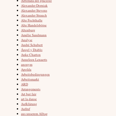
Alborada del gracioso
Alexander Dorniak
Alexander Stevens
Alexander Strauch
Alte Fechthalle
Alte Handelsbörse
Altenburg
Amélie Sandmann
Analyse
André Schubert
Ángel y Diablo
Anke Charton
Anneleen Lenaerts
anonym
Apolda
Arbeitsbedingungen
Arbeitsmarkt
ARD
Arrangements
Art but fair
art la danse
Aufklärung
Aufruf
aus unserem Alltag