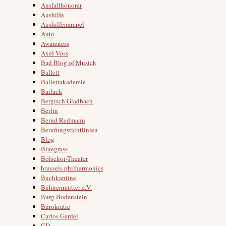
Ausfallhonorar
Aushilfe
Aushilfenampel
Auto
Awareness
Axel Voss
Bad Blog of Musick
Ballett
Ballettakademie
Barlach
Bergisch Gladbach
Berlin
Bernd Redmann
Berufungsrichtlinien
Blog
Bluegrass
Bolschoi-Theater
brussels philharmonics
Buchkantine
Bühnenmütter e.V.
Burg Bodenstein
Bürokratie
Carlos Gardel
CD