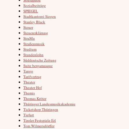
Sozialbeiträge
SPIEGEL
Stadtkantorei Siegen
Stanley Black
Steuer
Steuererklärung
StraMu
Straßenmusik
Studium
Stundenlohn
Süddeutsche Zeitung
Suite bergamasque
Tango
Tarifvertrag
Theater
Theater Hof
Themis
Thomas Kröter
Thüringer Landesmusikakademie
Ticketshop Thüringen
Tiefurt
Tiroler Festspiele Erl
Tom Wilmersdörffer