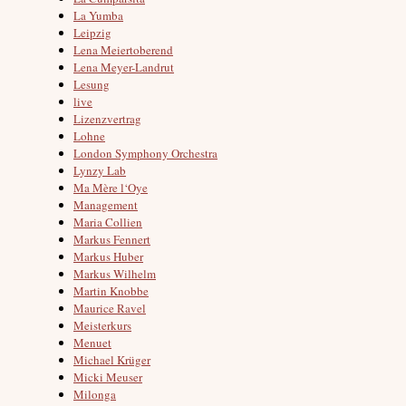
La Yumba
Leipzig
Lena Meiertoberend
Lena Meyer-Landrut
Lesung
live
Lizenzvertrag
Lohne
London Symphony Orchestra
Lynzy Lab
Ma Mère l‘Oye
Management
Maria Collien
Markus Fennert
Markus Huber
Markus Wilhelm
Martin Knobbe
Maurice Ravel
Meisterkurs
Menuet
Michael Krüger
Micki Meuser
Milonga