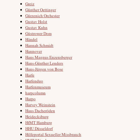
Greiz
Günther Oettinger
Gürzenich Orchester
Gustav Holst
Gustav Kuhn
Güstrower Dom
Händel
Hannah Schmidt
Hannover
Hans Magnus Enzensberger
Hans-Günther Lenders
Hans-Jürgen von Bose
Harfe
Harfenduo
Harfenmuseum
harpcolumn
Harpo
Harvey Weinstein
Haus Dacheröden
Heidecksburg
HfMT Hamburg
HHU Düsseldorf
Hilfeportal Sexueller Missbrauch