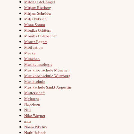
Milonga del Angel
Mirjam Rietberg
Mirjam Schröder
Mitja Nikisch
Mona Somm
Monika Grütters
Monika Holzbecher
Moritz Eggert
Motivation
Mucke
München
Musikethnologie
Musikhochschule München
Musikhochschule Würzburg
Musikschule
Musikschule Sankt Augustin
Mutterschaft
Mylonga
Napoleon
Neu
Nike Wagner
nmz
Noam Pikelny
Nothilfefonds