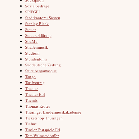
Sozialbeiträge
SPIEGEL
Stadtkantorei Siegen
Stanley Black
Steuer
Steuererklärung
StraMu
Straßenmusik
Studium
Stundenlohn
Süddeutsche Zeitung
Suite bergamasque
Tango
Tarifvertrag
Theater
Theater Hof
Themis
Thomas Kröter
Thüringer Landesmusikakademie
Ticketshop Thüringen
Tiefurt
Tiroler Festspiele Erl
Tom Wilmersdörffer