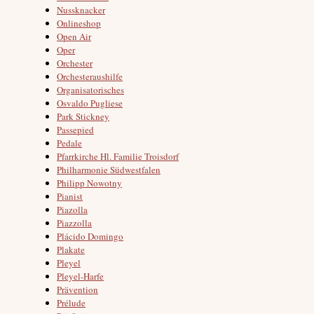
Nussknacker
Onlineshop
Open Air
Oper
Orchester
Orchesteraushilfe
Organisatorisches
Osvaldo Pugliese
Park Stickney
Passepied
Pedale
Pfarrkirche Hl. Familie Troisdorf
Philharmonie Südwestfalen
Philipp Nowotny
Pianist
Piazolla
Piazzolla
Plácido Domingo
Plakate
Pleyel
Pleyel-Harfe
Prävention
Prélude