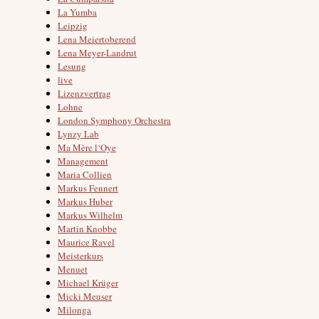
La Yumba
Leipzig
Lena Meiertoberend
Lena Meyer-Landrut
Lesung
live
Lizenzvertrag
Lohne
London Symphony Orchestra
Lynzy Lab
Ma Mère l‘Oye
Management
Maria Collien
Markus Fennert
Markus Huber
Markus Wilhelm
Martin Knobbe
Maurice Ravel
Meisterkurs
Menuet
Michael Krüger
Micki Meuser
Milonga