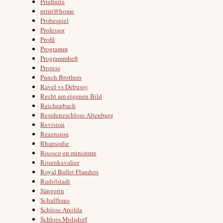
Prießnitz
print@home
Probespiel
Professor
Profil
Programm
Programmheft
Prozess
Punch Brothers
Ravel vs Debussy
Recht am eigenen Bild
Reichenbach
Residenzschloss Altenburg
Revision
Rezension
Rhapsodie
Rococo en miniature
Rosenkavalier
Royal Ballet Flanders
Rudolstadt
Sängerin
Schallhaus
Schloss Apolda
Schloss Molsdorf