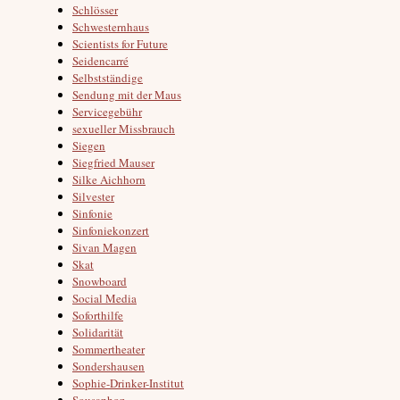
Schlösser
Schwesternhaus
Scientists for Future
Seidencarré
Selbstständige
Sendung mit der Maus
Servicegebühr
sexueller Missbrauch
Siegen
Siegfried Mauser
Silke Aichhorn
Silvester
Sinfonie
Sinfoniekonzert
Sivan Magen
Skat
Snowboard
Social Media
Soforthilfe
Solidarität
Sommertheater
Sondershausen
Sophie-Drinker-Institut
Sousaphon