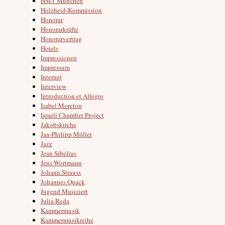
HMT München
Holzheid-Kommission
Honorar
Honorarkräfte
Honorarvertrag
Hotels
Impressionen
Impressum
Internet
Interview
Introduction et Allegro
Isabel Moreton
Israeli Chamber Project
Jakobskirche
Jan-Philipp Möller
Jazz
Jean Sibelius
Jens Wortmann
Johann Strauss
Johannes Quack
Jugend Musiziert
Julia Reda
Kammermusik
Kammermusikreihe