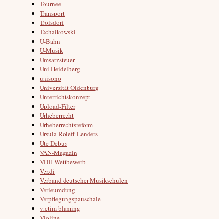
Tournee
Transport
Troisdorf
Tschaikowski
U-Bahn
U-Musik
Umsatzsteuer
Uni Heidelberg
unisono
Universität Oldenburg
Unterrichtskonzept
Upload-Filter
Urheberrecht
Urheberrechtsreform
Ursula Roleff-Lenders
Ute Debus
VAN-Magazin
VDH-Wettbewerb
Ver.di
Verband deutscher Musikschulen
Verleumdung
Verpflegungspauschale
victim blaming
Violine