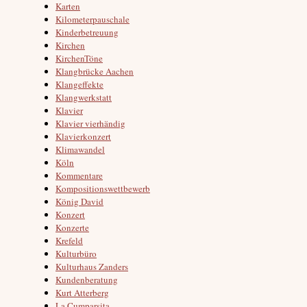
Karten
Kilometerpauschale
Kinderbetreuung
Kirchen
KirchenTöne
Klangbrücke Aachen
Klangeffekte
Klangwerkstatt
Klavier
Klavier vierhändig
Klavierkonzert
Klimawandel
Köln
Kommentare
Kompositionswettbewerb
König David
Konzert
Konzerte
Krefeld
Kulturbüro
Kulturhaus Zanders
Kundenberatung
Kurt Atterberg
La Cumparsita