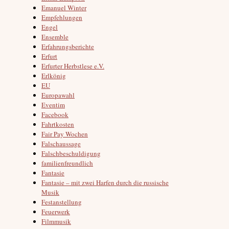
Emanuel Winter
Empfehlungen
Engel
Ensemble
Erfahrungsberichte
Erfurt
Erfurter Herbstlese e.V.
Erlkönig
EU
Europawahl
Eventim
Facebook
Fahrtkosten
Fair Pay Wochen
Falschaussage
Falschbeschuldigung
familienfreundlich
Fantasie
Fantasie – mit zwei Harfen durch die russische
Musik
Festanstellung
Feuerwerk
Filmmusik