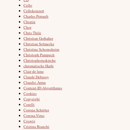
Cello
Cellokonzert
Charles Perrault
Chopin
Chor
Chris Thile
Christian Gerhaher
Christian Solmecke
Christine Schornsheim
Christoph Pampuch
Christophoruskirche
chromatische Harfe
Clair de lune
Claude Debussy
Claudio Arrau
Content-ID-Algorithmus
Cookies
Copyright
Corelli
Corona Schröter
Corona-Virus
Coswig
Cristina Bianchi