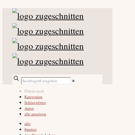
✕
Filtern nach
Kategorien
Schlagwörter
Autor
alle anzeigen
alle
#metoo
Aus Daniels Leben