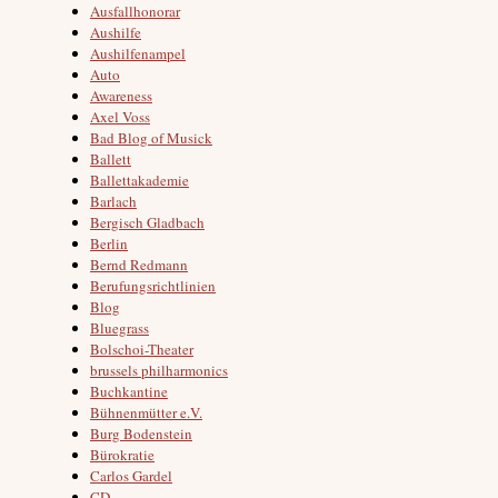
Ausfallhonorar
Aushilfe
Aushilfenampel
Auto
Awareness
Axel Voss
Bad Blog of Musick
Ballett
Ballettakademie
Barlach
Bergisch Gladbach
Berlin
Bernd Redmann
Berufungsrichtlinien
Blog
Bluegrass
Bolschoi-Theater
brussels philharmonics
Buchkantine
Bühnenmütter e.V.
Burg Bodenstein
Bürokratie
Carlos Gardel
CD