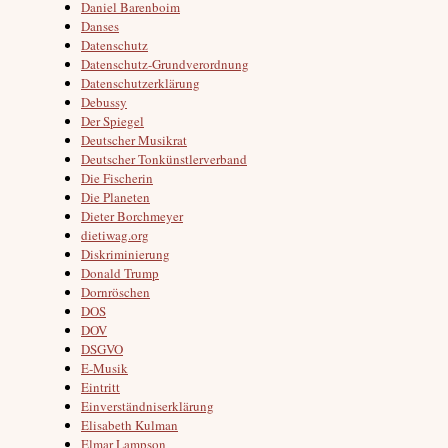
Daniel Barenboim
Danses
Datenschutz
Datenschutz-Grundverordnung
Datenschutzerklärung
Debussy
Der Spiegel
Deutscher Musikrat
Deutscher Tonkünstlerverband
Die Fischerin
Die Planeten
Dieter Borchmeyer
dietiwag.org
Diskriminierung
Donald Trump
Dornröschen
DOS
DOV
DSGVO
E-Musik
Eintritt
Einverständniserklärung
Elisabeth Kulman
Elmar Lampson