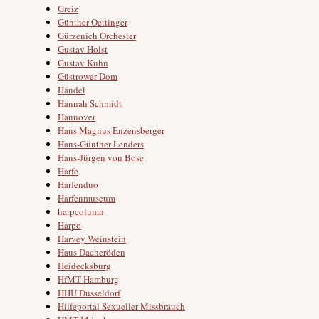
Greiz
Günther Oettinger
Gürzenich Orchester
Gustav Holst
Gustav Kuhn
Güstrower Dom
Händel
Hannah Schmidt
Hannover
Hans Magnus Enzensberger
Hans-Günther Lenders
Hans-Jürgen von Bose
Harfe
Harfenduo
Harfenmuseum
harpcolumn
Harpo
Harvey Weinstein
Haus Dacheröden
Heidecksburg
HfMT Hamburg
HHU Düsseldorf
Hilfeportal Sexueller Missbrauch