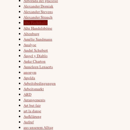
Alborada del gracioso
Alexander Dorniak
Alexander Stevens
Alexander Strauch
Alte Fechthalle
Alte Handelsbörse
Altenburg
Amélie Sandmann
Analyse
André Schubert
Ángel y Diablo
Anke Charton
Anneleen Lenaerts
anonym
Apolda
Arbeitsbedingungen
Arbeitsmarkt
ARD
Arrangements
Art but fair
art la danse
Aufklärung
Aufruf
aus unserem Alltag