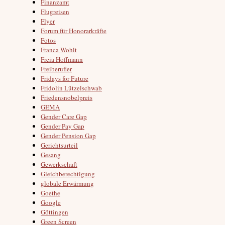
Finanzamt
Flugreisen
Flyer
Forum für Honorarkräfte
Fotos
Franca Wohlt
Freia Hoffmann
Freiberufler
Fridays for Future
Fridolin Lützelschwab
Friedensnobelpreis
GEMA
Gender Care Gap
Gender Pay Gap
Gender Pension Gap
Gerichtsurteil
Gesang
Gewerkschaft
Gleichberechtigung
globale Erwärmung
Goethe
Google
Göttingen
Green Screen