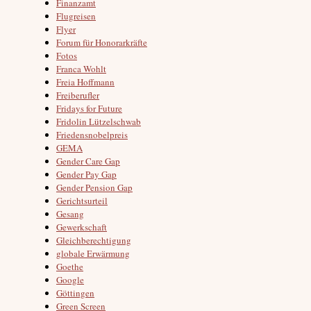
Finanzamt
Flugreisen
Flyer
Forum für Honorarkräfte
Fotos
Franca Wohlt
Freia Hoffmann
Freiberufler
Fridays for Future
Fridolin Lützelschwab
Friedensnobelpreis
GEMA
Gender Care Gap
Gender Pay Gap
Gender Pension Gap
Gerichtsurteil
Gesang
Gewerkschaft
Gleichberechtigung
globale Erwärmung
Goethe
Google
Göttingen
Green Screen