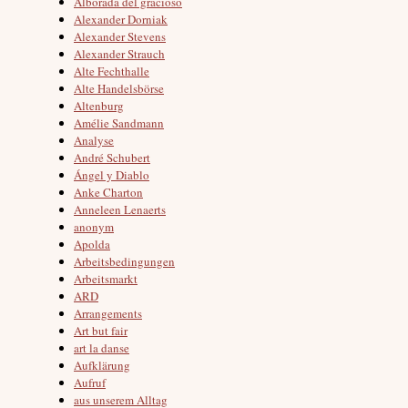
Alborada del gracioso
Alexander Dorniak
Alexander Stevens
Alexander Strauch
Alte Fechthalle
Alte Handelsbörse
Altenburg
Amélie Sandmann
Analyse
André Schubert
Ángel y Diablo
Anke Charton
Anneleen Lenaerts
anonym
Apolda
Arbeitsbedingungen
Arbeitsmarkt
ARD
Arrangements
Art but fair
art la danse
Aufklärung
Aufruf
aus unserem Alltag