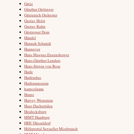
Greiz
Günther Oettinger
Gürzenich Orchester
Gustav Holst
Gustav Kuhn
Güstrower Dom
Händel
Hannah Schmidt
Hannover
Hans Magnus Enzensberger
Hans-Günther Lenders
Hans-Jürgen von Bose
Harfe
Harfenduo
Harfenmuseum
harpcolumn
Harpo
Harvey Weinstein
Haus Dacheröden
Heidecksburg
HfMT Hamburg
HHU Düsseldorf
Hilfeportal Sexueller Missbrauch