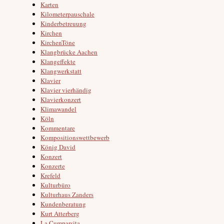
Karten
Kilometerpauschale
Kinderbetreuung
Kirchen
KirchenTöne
Klangbrücke Aachen
Klangeffekte
Klangwerkstatt
Klavier
Klavier vierhändig
Klavierkonzert
Klimawandel
Köln
Kommentare
Kompositionswettbewerb
König David
Konzert
Konzerte
Krefeld
Kulturbüro
Kulturhaus Zanders
Kundenberatung
Kurt Atterberg
La Cumparsita