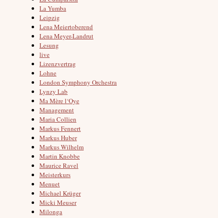
La Yumba
Leipzig
Lena Meiertoberend
Lena Meyer-Landrut
Lesung
live
Lizenzvertrag
Lohne
London Symphony Orchestra
Lynzy Lab
Ma Mère l‘Oye
Management
Maria Collien
Markus Fennert
Markus Huber
Markus Wilhelm
Martin Knobbe
Maurice Ravel
Meisterkurs
Menuet
Michael Krüger
Micki Meuser
Milonga