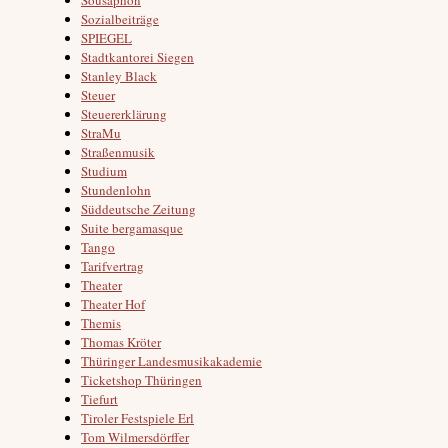
Sozialbeiträge
SPIEGEL
Stadtkantorei Siegen
Stanley Black
Steuer
Steuererklärung
StraMu
Straßenmusik
Studium
Stundenlohn
Süddeutsche Zeitung
Suite bergamasque
Tango
Tarifvertrag
Theater
Theater Hof
Themis
Thomas Kröter
Thüringer Landesmusikakademie
Ticketshop Thüringen
Tiefurt
Tiroler Festspiele Erl
Tom Wilmersdörffer