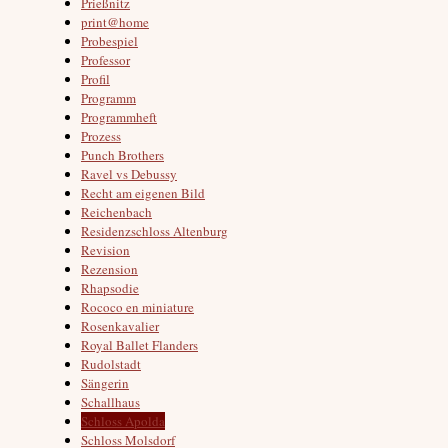
Prießnitz
print@home
Probespiel
Professor
Profil
Programm
Programmheft
Prozess
Punch Brothers
Ravel vs Debussy
Recht am eigenen Bild
Reichenbach
Residenzschloss Altenburg
Revision
Rezension
Rhapsodie
Rococo en miniature
Rosenkavalier
Royal Ballet Flanders
Rudolstadt
Sängerin
Schallhaus
Schloss Apolda
Schloss Molsdorf