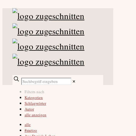
✕
Filtern nach
Kategorien
Schlagwörter
Autor
alle anzeigen
alle
#metoo
Aus Daniels Leben