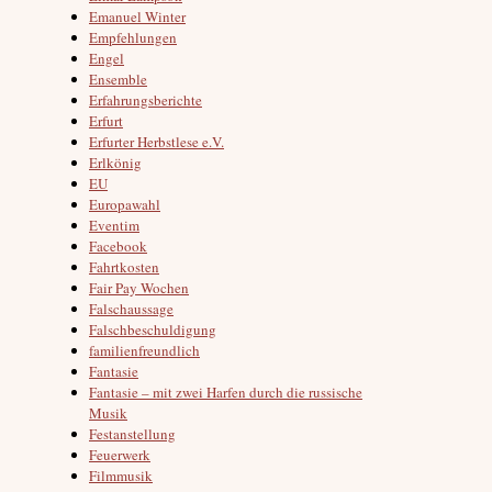
Emanuel Winter
Empfehlungen
Engel
Ensemble
Erfahrungsberichte
Erfurt
Erfurter Herbstlese e.V.
Erlkönig
EU
Europawahl
Eventim
Facebook
Fahrtkosten
Fair Pay Wochen
Falschaussage
Falschbeschuldigung
familienfreundlich
Fantasie
Fantasie – mit zwei Harfen durch die russische
Musik
Festanstellung
Feuerwerk
Filmmusik