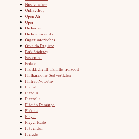
Nussknacker
Onlineshop
Open Air
Oper
Orchester
Orchesteraushilfe
Organisatorisches
Osvaldo Pugliese
Park Stickney
Passepied
Pedale
Pfarrkirche Hl. Familie Troisdorf
Philharmonie Südwestfalen
Philipp Nowotny
Pianist
Piazolla
Piazzolla
Plácido Domingo
Plakate
Pleyel
Pleyel-Harfe
Prävention
Prélude