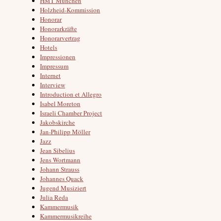
HMT München
Holzheid-Kommission
Honorar
Honorarkräfte
Honorarvertrag
Hotels
Impressionen
Impressum
Internet
Interview
Introduction et Allegro
Isabel Moreton
Israeli Chamber Project
Jakobskirche
Jan-Philipp Möller
Jazz
Jean Sibelius
Jens Wortmann
Johann Strauss
Johannes Quack
Jugend Musiziert
Julia Reda
Kammermusik
Kammermusikreihe