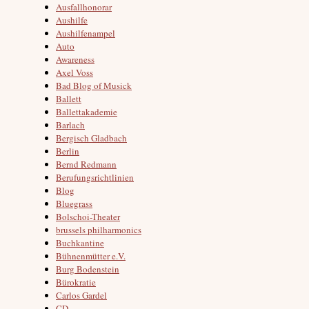
Ausfallhonorar
Aushilfe
Aushilfenampel
Auto
Awareness
Axel Voss
Bad Blog of Musick
Ballett
Ballettakademie
Barlach
Bergisch Gladbach
Berlin
Bernd Redmann
Berufungsrichtlinien
Blog
Bluegrass
Bolschoi-Theater
brussels philharmonics
Buchkantine
Bühnenmütter e.V.
Burg Bodenstein
Bürokratie
Carlos Gardel
CD