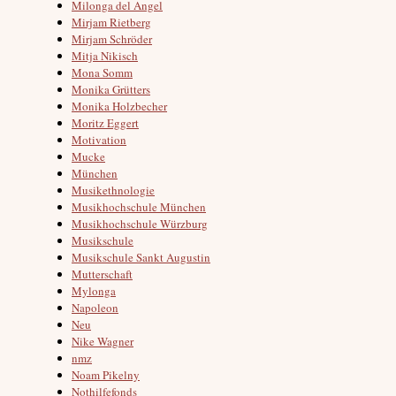
Milonga del Angel
Mirjam Rietberg
Mirjam Schröder
Mitja Nikisch
Mona Somm
Monika Grütters
Monika Holzbecher
Moritz Eggert
Motivation
Mucke
München
Musikethnologie
Musikhochschule München
Musikhochschule Würzburg
Musikschule
Musikschule Sankt Augustin
Mutterschaft
Mylonga
Napoleon
Neu
Nike Wagner
nmz
Noam Pikelny
Nothilfefonds