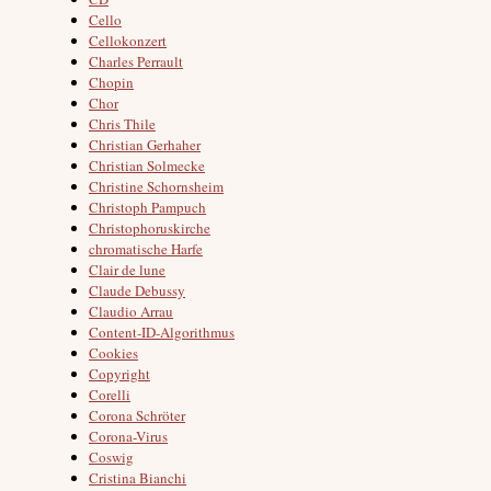
Cello
Cellokonzert
Charles Perrault
Chopin
Chor
Chris Thile
Christian Gerhaher
Christian Solmecke
Christine Schornsheim
Christoph Pampuch
Christophoruskirche
chromatische Harfe
Clair de lune
Claude Debussy
Claudio Arrau
Content-ID-Algorithmus
Cookies
Copyright
Corelli
Corona Schröter
Corona-Virus
Coswig
Cristina Bianchi