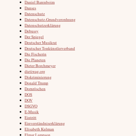
Daniel Barenboim
Danses
Datenschutz
Datenschutz-Grundverordnung
Datenschutzerklärung
Debussy
Der Spiegel
Deutscher Musikrat
Deutscher Tonkünstlerverband
Die Fischerin
Die Planeten
Dieter Borchmeyer
dietiwag.org
Diskriminierung
Donald Trump
Dornröschen
DOS
DOV
DSGVO
E-Musik
Eintritt
Einverständniserklärung
Elisabeth Kulman
Elmar Lampson