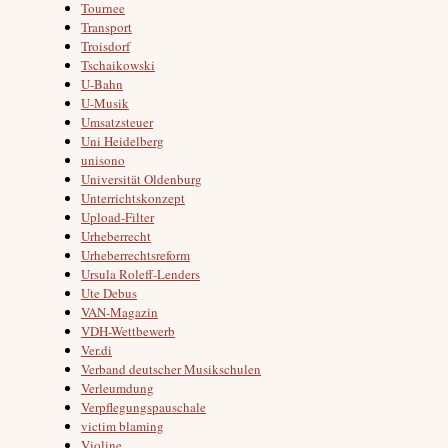
Tournee
Transport
Troisdorf
Tschaikowski
U-Bahn
U-Musik
Umsatzsteuer
Uni Heidelberg
unisono
Universität Oldenburg
Unterrichtskonzept
Upload-Filter
Urheberrecht
Urheberrechtsreform
Ursula Roleff-Lenders
Ute Debus
VAN-Magazin
VDH-Wettbewerb
Ver.di
Verband deutscher Musikschulen
Verleumdung
Verpflegungspauschale
victim blaming
Violine