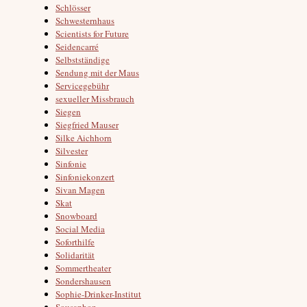
Schlösser
Schwesternhaus
Scientists for Future
Seidencarré
Selbstständige
Sendung mit der Maus
Servicegebühr
sexueller Missbrauch
Siegen
Siegfried Mauser
Silke Aichhorn
Silvester
Sinfonie
Sinfoniekonzert
Sivan Magen
Skat
Snowboard
Social Media
Soforthilfe
Solidarität
Sommertheater
Sondershausen
Sophie-Drinker-Institut
Sousaphon