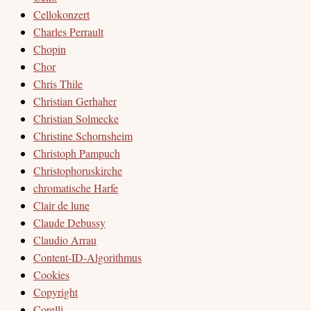
Cellokonzert
Charles Perrault
Chopin
Chor
Chris Thile
Christian Gerhaher
Christian Solmecke
Christine Schornsheim
Christoph Pampuch
Christophoruskirche
chromatische Harfe
Clair de lune
Claude Debussy
Claudio Arrau
Content-ID-Algorithmus
Cookies
Copyright
Corelli