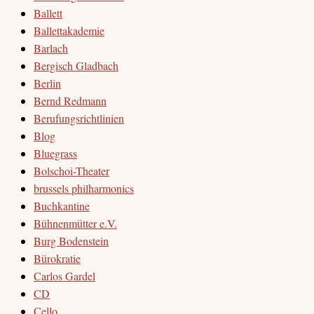
Ballett
Ballettakademie
Barlach
Bergisch Gladbach
Berlin
Bernd Redmann
Berufungsrichtlinien
Blog
Bluegrass
Bolschoi-Theater
brussels philharmonics
Buchkantine
Bühnenmütter e.V.
Burg Bodenstein
Bürokratie
Carlos Gardel
CD
Cello