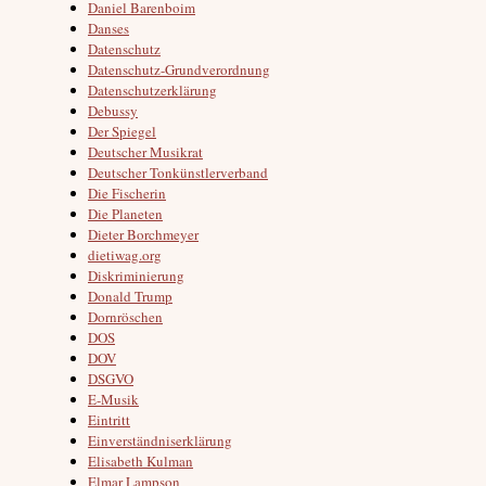
Daniel Barenboim
Danses
Datenschutz
Datenschutz-Grundverordnung
Datenschutzerklärung
Debussy
Der Spiegel
Deutscher Musikrat
Deutscher Tonkünstlerverband
Die Fischerin
Die Planeten
Dieter Borchmeyer
dietiwag.org
Diskriminierung
Donald Trump
Dornröschen
DOS
DOV
DSGVO
E-Musik
Eintritt
Einverständniserklärung
Elisabeth Kulman
Elmar Lampson