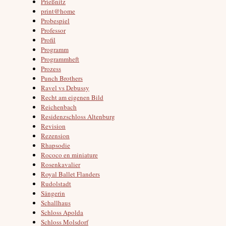
Prießnitz
print@home
Probespiel
Professor
Profil
Programm
Programmheft
Prozess
Punch Brothers
Ravel vs Debussy
Recht am eigenen Bild
Reichenbach
Residenzschloss Altenburg
Revision
Rezension
Rhapsodie
Rococo en miniature
Rosenkavalier
Royal Ballet Flanders
Rudolstadt
Sängerin
Schallhaus
Schloss Apolda
Schloss Molsdorf