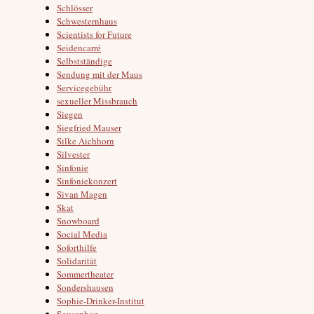
Schlösser
Schwesternhaus
Scientists for Future
Seidencarré
Selbstständige
Sendung mit der Maus
Servicegebühr
sexueller Missbrauch
Siegen
Siegfried Mauser
Silke Aichhorn
Silvester
Sinfonie
Sinfoniekonzert
Sivan Magen
Skat
Snowboard
Social Media
Soforthilfe
Solidarität
Sommertheater
Sondershausen
Sophie-Drinker-Institut
Sousaphon