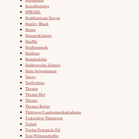
Sozialbeiträge
SPIEGEL
Stadtkantorei Siegen
Stanley Black
Steuer
Steuererklärung
StraMu
Straßenmusik
Studium
Stundenlohn
Süddeutsche Zeitung
Suite bergamasque
Tango
Tarifvertrag
Theater
Theater Hof
Themis
Thomas Kröter
Thüringer Landesmusikakademie
Ticketshop Thüringen
Tiefurt
Tiroler Festspiele Erl
Tom Wilmersdörffer