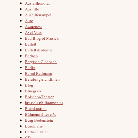
Ausfallhonorar
Aushilfe
Aushilfenampel
Auto
Awareness
Axel Voss
Bad Blog of Musick
Ballett
Ballettakademie
Barlach
Bergisch Gladbach
Berlin
Bernd Redmann
Berufungsrichtlinien
Blog
Bluegrass
Bolschoi-Theater
brussels philharmonics
Buchkantine
Bühnenmütter e.V.
Burg Bodenstein
Bürokratie
Carlos Gardel
CD