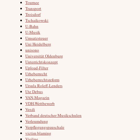
Tournee
Transport
Troisdorf
Tschaikowski
U-Bahn
U-Musik
Umsatzsteuer
Uni Heidelberg
unisono
Universität Oldenburg
Unterrichtskonzept
Upload-Filter
Urheberrecht
Urheberrechtsreform
Ursula Roleff-Lenders
Ute Debus
VAN-Magazin
VDH-Wettbewerb
Ver.di
Verband deutscher Musikschulen
Verleumdung
Verpflegungspauschale
victim blaming
Violine