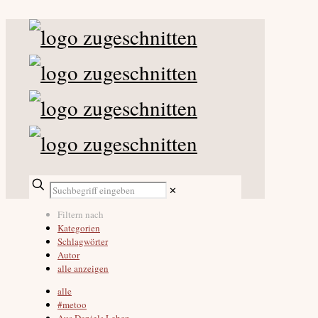
✕
Filtern nach
Kategorien
Schlagwörter
Autor
alle anzeigen
alle
#metoo
Aus Daniels Leben