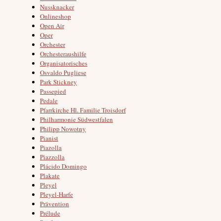
Nussknacker
Onlineshop
Open Air
Oper
Orchester
Orchesteraushilfe
Organisatorisches
Osvaldo Pugliese
Park Stickney
Passepied
Pedale
Pfarrkirche Hl. Familie Troisdorf
Philharmonie Südwestfalen
Philipp Nowotny
Pianist
Piazolla
Piazzolla
Plácido Domingo
Plakate
Pleyel
Pleyel-Harfe
Prävention
Prélude