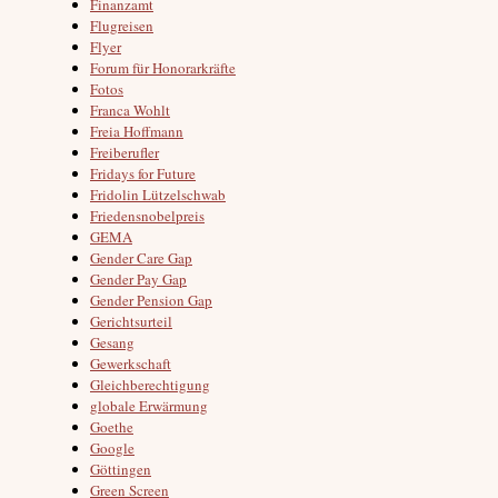
Finanzamt
Flugreisen
Flyer
Forum für Honorarkräfte
Fotos
Franca Wohlt
Freia Hoffmann
Freiberufler
Fridays for Future
Fridolin Lützelschwab
Friedensnobelpreis
GEMA
Gender Care Gap
Gender Pay Gap
Gender Pension Gap
Gerichtsurteil
Gesang
Gewerkschaft
Gleichberechtigung
globale Erwärmung
Goethe
Google
Göttingen
Green Screen