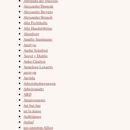
Alborada del gracioso
Alexander Dorniak
Alexander Stevens
Alexander Strauch
Alte Fechthalle
Alte Handelsbörse
Altenburg
Amélie Sandmann
Analyse
André Schubert
Ángel y Diablo
Anke Charton
Anneleen Lenaerts
anonym
Apolda
Arbeitsbedingungen
Arbeitsmarkt
ARD
Arrangements
Art but fair
art la danse
Aufklärung
Aufruf
aus unserem Alltag