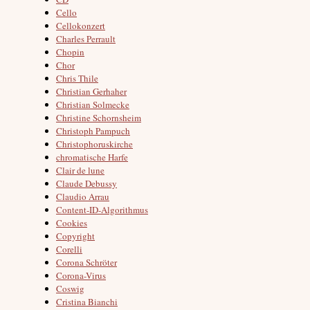
Cello
Cellokonzert
Charles Perrault
Chopin
Chor
Chris Thile
Christian Gerhaher
Christian Solmecke
Christine Schornsheim
Christoph Pampuch
Christophoruskirche
chromatische Harfe
Clair de lune
Claude Debussy
Claudio Arrau
Content-ID-Algorithmus
Cookies
Copyright
Corelli
Corona Schröter
Corona-Virus
Coswig
Cristina Bianchi