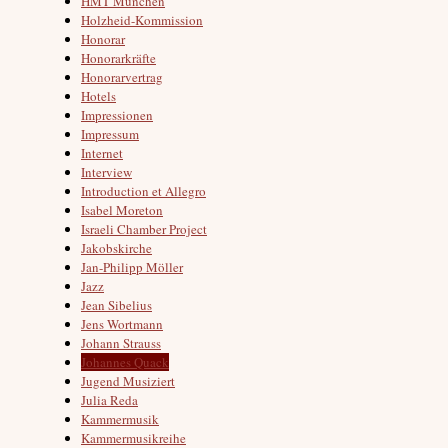
HMT München
Holzheid-Kommission
Honorar
Honorarkräfte
Honorarvertrag
Hotels
Impressionen
Impressum
Internet
Interview
Introduction et Allegro
Isabel Moreton
Israeli Chamber Project
Jakobskirche
Jan-Philipp Möller
Jazz
Jean Sibelius
Jens Wortmann
Johann Strauss
Johannes Quack
Jugend Musiziert
Julia Reda
Kammermusik
Kammermusikreihe