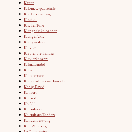
Karten
Kilometerpauschale
Kinderbetreuung
Kirchen
KirchenTöne
Klangbrücke Aachen
Klangeffekte
Klangwerkstatt
Klavier
Klavier vierhändig
Klavierkonzert
Klimawandel
Köln
Kommentare
Kompositionswettbewerb
König David
Konzert
Konzerte
Krefeld
Kulturbüro
Kulturhaus Zanders
Kundenberatung
Kurt Atterberg
La Cumparsita