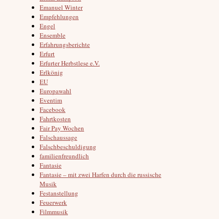
Emanuel Winter
Empfehlungen
Engel
Ensemble
Erfahrungsberichte
Erfurt
Erfurter Herbstlese e.V.
Erlkönig
EU
Europawahl
Eventim
Facebook
Fahrtkosten
Fair Pay Wochen
Falschaussage
Falschbeschuldigung
familienfreundlich
Fantasie
Fantasie – mit zwei Harfen durch die russische
Musik
Festanstellung
Feuerwerk
Filmmusik