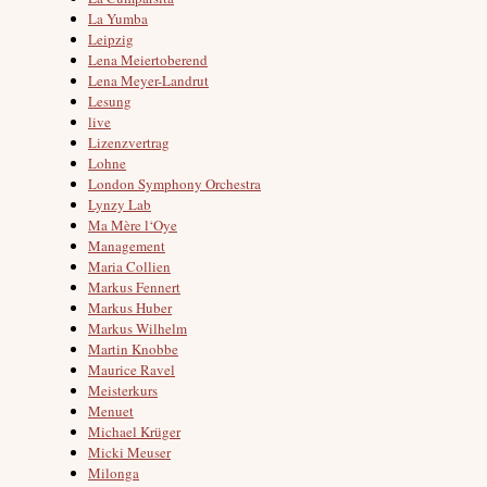
La Yumba
Leipzig
Lena Meiertoberend
Lena Meyer-Landrut
Lesung
live
Lizenzvertrag
Lohne
London Symphony Orchestra
Lynzy Lab
Ma Mère l‘Oye
Management
Maria Collien
Markus Fennert
Markus Huber
Markus Wilhelm
Martin Knobbe
Maurice Ravel
Meisterkurs
Menuet
Michael Krüger
Micki Meuser
Milonga