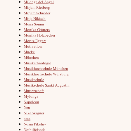
Milonga del Angel
Mirjam Rietberg
Mirjam Schröder
Mitja Nikisch
Mona Somm
Monika Grütters
Monika Holzbecher
Moritz Eggert
Motivation
Mucke
München
Musikethnologie
Musikhochschule München
Musikhochschule Würzburg
Musikschule
Musikschule Sankt Augustin
Mutterschaft
Mylonga
Napoleon
Neu
Nike Wagner
nmz
Noam Pikelny
Nothilfefonds