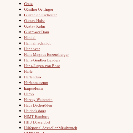
Greiz
Günther Oettinger
Gürzenich Orchester
Gustav Holst
Gustav Kuhn
Güstrower Dom
Händel
Hannah Schmidt
Hannover
Hans Magnus Enzensberger
Hans-Günther Lenders
Hans-Jürgen von Bose
Harfe
Harfenduo
Harfenmuseum
harpcolumn
Harpo
Harvey Weinstein
Haus Dacheröden
Heidecksburg
HfMT Hamburg
HHU Düsseldorf
Hilfeportal Sexueller Missbrauch