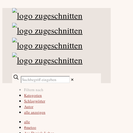
✕
Filtern nach
Kategorien
Schlagwörter
Autor
alle anzeigen
alle
#metoo
Aus Daniels Leben