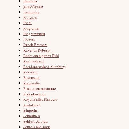
Prießnitz
print@home
Probespiel
Professor
Profil
Programm
Programmheft
Prozess
Punch Brothers
Ravel vs Debussy
Recht am eigenen Bild
Reichenbach
Residenzschloss Altenburg
Revision
Rezension
Rhapsodie
Rococo en miniature
Rosenkavalier
Royal Ballet Flanders
Rudolstadt
Sängerin
Schallhaus
Schloss Apolda
Schloss Molsdorf