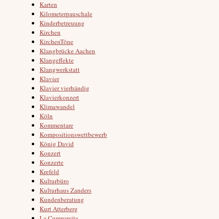
Karten
Kilometerpauschale
Kinderbetreuung
Kirchen
KirchenTöne
Klangbrücke Aachen
Klangeffekte
Klangwerkstatt
Klavier
Klavier vierhändig
Klavierkonzert
Klimawandel
Köln
Kommentare
Kompositionswettbewerb
König David
Konzert
Konzerte
Krefeld
Kulturbüro
Kulturhaus Zanders
Kundenberatung
Kurt Atterberg
La Cumparsita