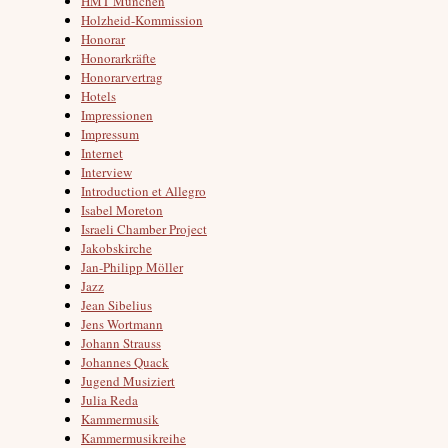
HMT München
Holzheid-Kommission
Honorar
Honorarkräfte
Honorarvertrag
Hotels
Impressionen
Impressum
Internet
Interview
Introduction et Allegro
Isabel Moreton
Israeli Chamber Project
Jakobskirche
Jan-Philipp Möller
Jazz
Jean Sibelius
Jens Wortmann
Johann Strauss
Johannes Quack
Jugend Musiziert
Julia Reda
Kammermusik
Kammermusikreihe