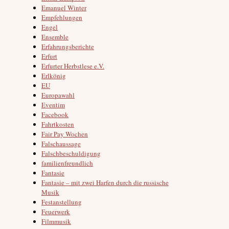
Emanuel Winter
Empfehlungen
Engel
Ensemble
Erfahrungsberichte
Erfurt
Erfurter Herbstlese e.V.
Erlkönig
EU
Europawahl
Eventim
Facebook
Fahrtkosten
Fair Pay Wochen
Falschaussage
Falschbeschuldigung
familienfreundlich
Fantasie
Fantasie – mit zwei Harfen durch die russische
Musik
Festanstellung
Feuerwerk
Filmmusik