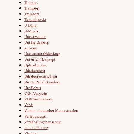
Tournee
Transport
Troisdorf
Tschaikowski
U-Bahn
U-Musik
Umsatzsteuer
Uni Heidelberg
unisono
Universität Oldenburg
Unterrichtskonzept
Upload-Filter
Urheberrecht
Urheberrechtsreform
Ursula Roleff-Lenders
Ute Debus
VAN-Magazin
VDH-Wettbewerb
Ver.di
Verband deutscher Musikschulen
Verleumdung
Verpflegungspauschale
victim blaming
Violine