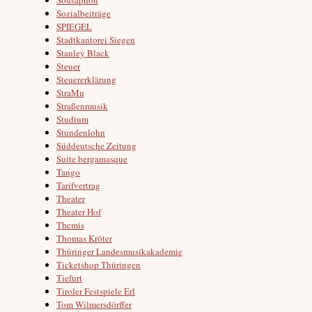
Sozialbeiträge
SPIEGEL
Stadtkantorei Siegen
Stanley Black
Steuer
Steuererklärung
StraMu
Straßenmusik
Studium
Stundenlohn
Süddeutsche Zeitung
Suite bergamasque
Tango
Tarifvertrag
Theater
Theater Hof
Themis
Thomas Kröter
Thüringer Landesmusikakademie
Ticketshop Thüringen
Tiefurt
Tiroler Festspiele Erl
Tom Wilmersdörffer