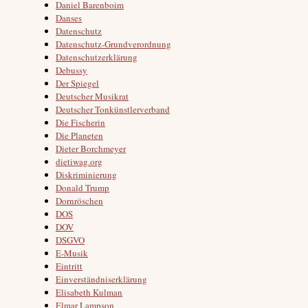
Daniel Barenboim
Danses
Datenschutz
Datenschutz-Grundverordnung
Datenschutzerklärung
Debussy
Der Spiegel
Deutscher Musikrat
Deutscher Tonkünstlerverband
Die Fischerin
Die Planeten
Dieter Borchmeyer
dietiwag.org
Diskriminierung
Donald Trump
Dornröschen
DOS
DOV
DSGVO
E-Musik
Eintritt
Einverständniserklärung
Elisabeth Kulman
Elmar Lampson