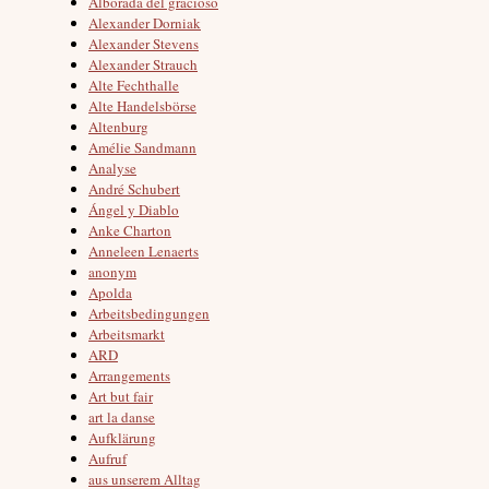
Alborada del gracioso
Alexander Dorniak
Alexander Stevens
Alexander Strauch
Alte Fechthalle
Alte Handelsbörse
Altenburg
Amélie Sandmann
Analyse
André Schubert
Ángel y Diablo
Anke Charton
Anneleen Lenaerts
anonym
Apolda
Arbeitsbedingungen
Arbeitsmarkt
ARD
Arrangements
Art but fair
art la danse
Aufklärung
Aufruf
aus unserem Alltag