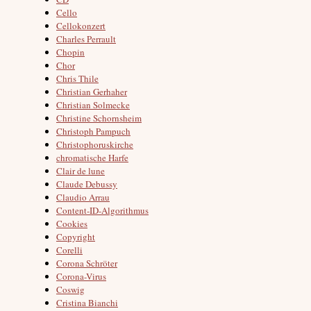
Cello
Cellokonzert
Charles Perrault
Chopin
Chor
Chris Thile
Christian Gerhaher
Christian Solmecke
Christine Schornsheim
Christoph Pampuch
Christophoruskirche
chromatische Harfe
Clair de lune
Claude Debussy
Claudio Arrau
Content-ID-Algorithmus
Cookies
Copyright
Corelli
Corona Schröter
Corona-Virus
Coswig
Cristina Bianchi