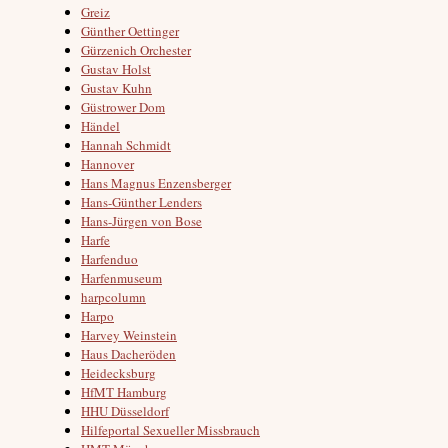
Greiz
Günther Oettinger
Gürzenich Orchester
Gustav Holst
Gustav Kuhn
Güstrower Dom
Händel
Hannah Schmidt
Hannover
Hans Magnus Enzensberger
Hans-Günther Lenders
Hans-Jürgen von Bose
Harfe
Harfenduo
Harfenmuseum
harpcolumn
Harpo
Harvey Weinstein
Haus Dacheröden
Heidecksburg
HfMT Hamburg
HHU Düsseldorf
Hilfeportal Sexueller Missbrauch