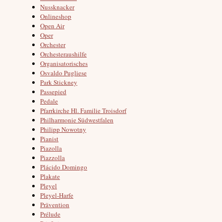
Nussknacker
Onlineshop
Open Air
Oper
Orchester
Orchesteraushilfe
Organisatorisches
Osvaldo Pugliese
Park Stickney
Passepied
Pedale
Pfarrkirche Hl. Familie Troisdorf
Philharmonie Südwestfalen
Philipp Nowotny
Pianist
Piazolla
Piazzolla
Plácido Domingo
Plakate
Pleyel
Pleyel-Harfe
Prävention
Prélude