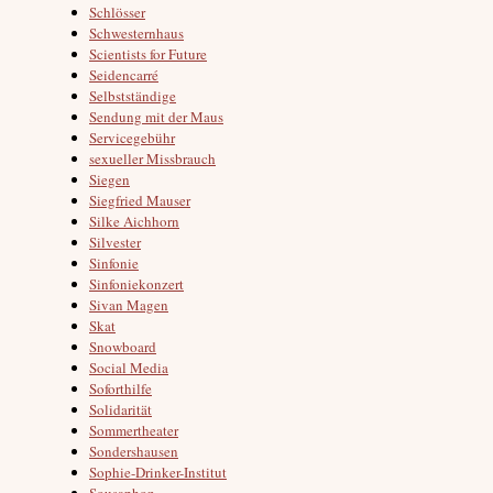
Schlösser
Schwesternhaus
Scientists for Future
Seidencarré
Selbstständige
Sendung mit der Maus
Servicegebühr
sexueller Missbrauch
Siegen
Siegfried Mauser
Silke Aichhorn
Silvester
Sinfonie
Sinfoniekonzert
Sivan Magen
Skat
Snowboard
Social Media
Soforthilfe
Solidarität
Sommertheater
Sondershausen
Sophie-Drinker-Institut
Sousaphon