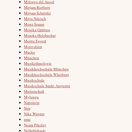
Milonga del Angel
Mirjam Rietberg
Mirjam Schröder
Mitja Nikisch
Mona Somm
Monika Grütters
Monika Holzbecher
Moritz Eggert
Motivation
Mucke
München
Musikethnologie
Musikhochschule München
Musikhochschule Würzburg
Musikschule
Musikschule Sankt Augustin
Mutterschaft
Mylonga
Napoleon
Neu
Nike Wagner
nmz
Noam Pikelny
Nothilfefonds