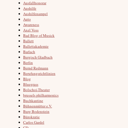
Ausfallhonorar
Aushilfe
Aushilfenampel
Auto
Awareness
Axel Voss
Bad Blog of Musick
Ballett
Ballettakademie
Barlach
Bergisch Gladbach
Berlin
Bernd Redmann
Berufungsrichtlinien
Blog
Bluegrass
Bolschoi-Theater
brussels philharmonics
Buchkantine
Bühnenmütter e.V.
Burg Bodenstein
Bürokratie
Carlos Gardel
CD