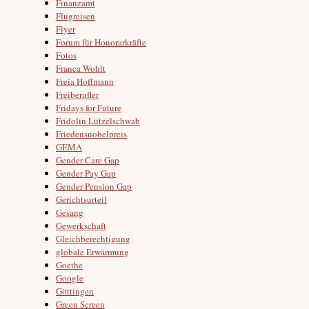
Finanzamt
Flugreisen
Flyer
Forum für Honorarkräfte
Fotos
Franca Wohlt
Freia Hoffmann
Freiberufler
Fridays for Future
Fridolin Lützelschwab
Friedensnobelpreis
GEMA
Gender Care Gap
Gender Pay Gap
Gender Pension Gap
Gerichtsurteil
Gesang
Gewerkschaft
Gleichberechtigung
globale Erwärmung
Goethe
Google
Göttingen
Green Screen