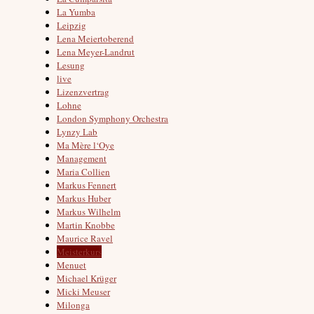
La Yumba
Leipzig
Lena Meiertoberend
Lena Meyer-Landrut
Lesung
live
Lizenzvertrag
Lohne
London Symphony Orchestra
Lynzy Lab
Ma Mère l‘Oye
Management
Maria Collien
Markus Fennert
Markus Huber
Markus Wilhelm
Martin Knobbe
Maurice Ravel
Meisterkurs
Menuet
Michael Krüger
Micki Meuser
Milonga