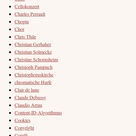
Cellokonzert
Charles Perrault
Chopin
Chor
Chris Thile
Christian Gerhaher
Christian Solmecke
Christine Schornsheim
Christoph Pampuch
Christophoruskirche
chromatische Harfe
Clair de lune
Claude Debussy
Claudio Arrau
Content-ID-Algorithmus
Cookies
Copyright
Corelli