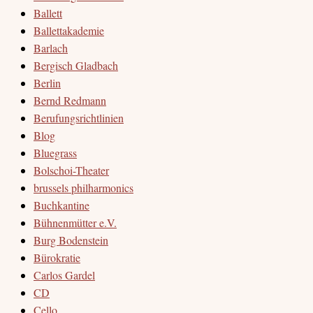
Ballett
Ballettakademie
Barlach
Bergisch Gladbach
Berlin
Bernd Redmann
Berufungsrichtlinien
Blog
Bluegrass
Bolschoi-Theater
brussels philharmonics
Buchkantine
Bühnenmütter e.V.
Burg Bodenstein
Bürokratie
Carlos Gardel
CD
Cello