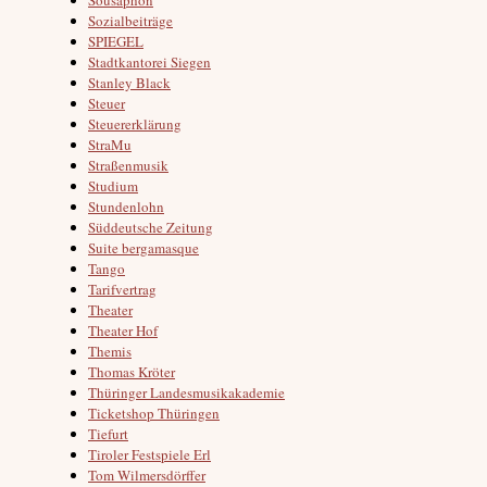
Sozialbeiträge
SPIEGEL
Stadtkantorei Siegen
Stanley Black
Steuer
Steuererklärung
StraMu
Straßenmusik
Studium
Stundenlohn
Süddeutsche Zeitung
Suite bergamasque
Tango
Tarifvertrag
Theater
Theater Hof
Themis
Thomas Kröter
Thüringer Landesmusikakademie
Ticketshop Thüringen
Tiefurt
Tiroler Festspiele Erl
Tom Wilmersdörffer