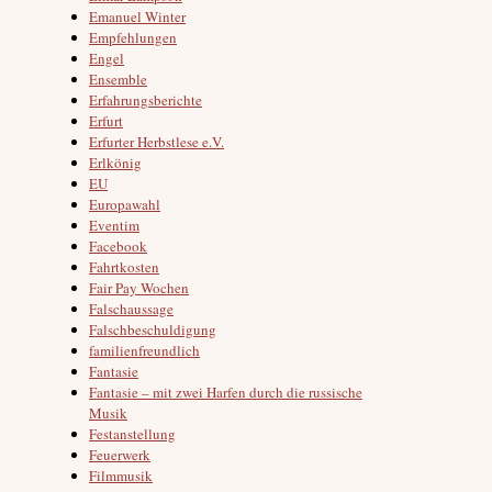
Emanuel Winter
Empfehlungen
Engel
Ensemble
Erfahrungsberichte
Erfurt
Erfurter Herbstlese e.V.
Erlkönig
EU
Europawahl
Eventim
Facebook
Fahrtkosten
Fair Pay Wochen
Falschaussage
Falschbeschuldigung
familienfreundlich
Fantasie
Fantasie – mit zwei Harfen durch die russische
Musik
Festanstellung
Feuerwerk
Filmmusik