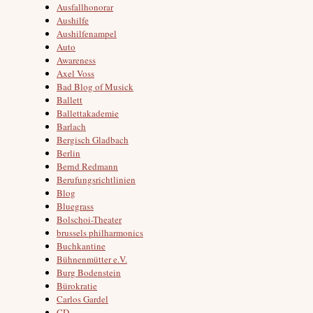
Ausfallhonorar
Aushilfe
Aushilfenampel
Auto
Awareness
Axel Voss
Bad Blog of Musick
Ballett
Ballettakademie
Barlach
Bergisch Gladbach
Berlin
Bernd Redmann
Berufungsrichtlinien
Blog
Bluegrass
Bolschoi-Theater
brussels philharmonics
Buchkantine
Bühnenmütter e.V.
Burg Bodenstein
Bürokratie
Carlos Gardel
CD