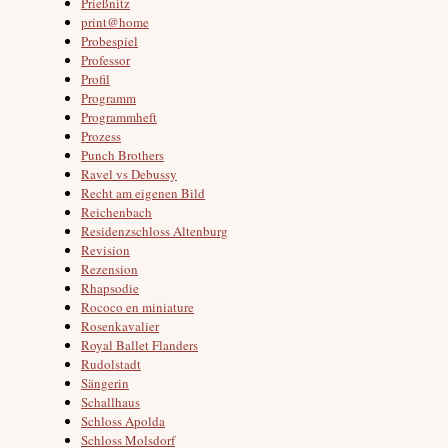
Prießnitz
print@home
Probespiel
Professor
Profil
Programm
Programmheft
Prozess
Punch Brothers
Ravel vs Debussy
Recht am eigenen Bild
Reichenbach
Residenzschloss Altenburg
Revision
Rezension
Rhapsodie
Rococo en miniature
Rosenkavalier
Royal Ballet Flanders
Rudolstadt
Sängerin
Schallhaus
Schloss Apolda
Schloss Molsdorf