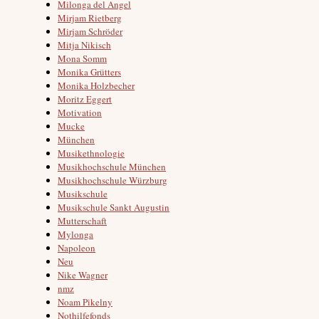
Milonga del Angel
Mirjam Rietberg
Mirjam Schröder
Mitja Nikisch
Mona Somm
Monika Grütters
Monika Holzbecher
Moritz Eggert
Motivation
Mucke
München
Musikethnologie
Musikhochschule München
Musikhochschule Würzburg
Musikschule
Musikschule Sankt Augustin
Mutterschaft
Mylonga
Napoleon
Neu
Nike Wagner
nmz
Noam Pikelny
Nothilfefonds