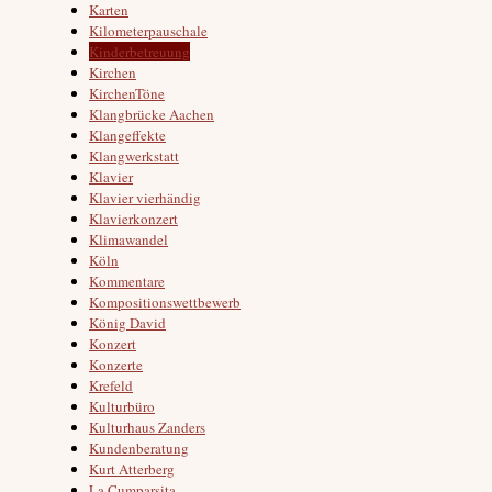
Karten
Kilometerpauschale
Kinderbetreuung
Kirchen
KirchenTöne
Klangbrücke Aachen
Klangeffekte
Klangwerkstatt
Klavier
Klavier vierhändig
Klavierkonzert
Klimawandel
Köln
Kommentare
Kompositionswettbewerb
König David
Konzert
Konzerte
Krefeld
Kulturbüro
Kulturhaus Zanders
Kundenberatung
Kurt Atterberg
La Cumparsita