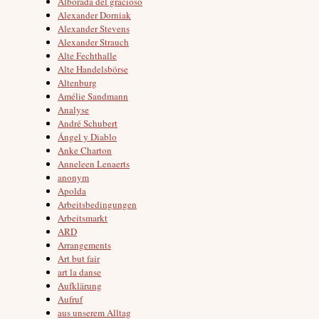
Alborada del gracioso
Alexander Dorniak
Alexander Stevens
Alexander Strauch
Alte Fechthalle
Alte Handelsbörse
Altenburg
Amélie Sandmann
Analyse
André Schubert
Ángel y Diablo
Anke Charton
Anneleen Lenaerts
anonym
Apolda
Arbeitsbedingungen
Arbeitsmarkt
ARD
Arrangements
Art but fair
art la danse
Aufklärung
Aufruf
aus unserem Alltag