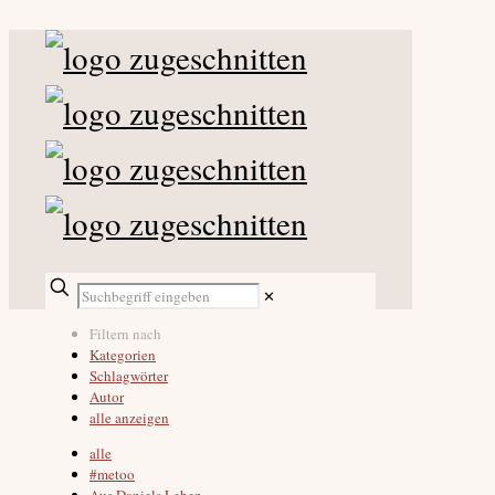
✕
Filtern nach
Kategorien
Schlagwörter
Autor
alle anzeigen
alle
#metoo
Aus Daniels Leben