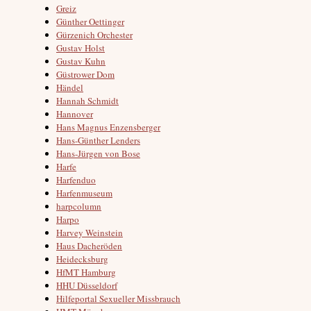
Greiz
Günther Oettinger
Gürzenich Orchester
Gustav Holst
Gustav Kuhn
Güstrower Dom
Händel
Hannah Schmidt
Hannover
Hans Magnus Enzensberger
Hans-Günther Lenders
Hans-Jürgen von Bose
Harfe
Harfenduo
Harfenmuseum
harpcolumn
Harpo
Harvey Weinstein
Haus Dacheröden
Heidecksburg
HfMT Hamburg
HHU Düsseldorf
Hilfeportal Sexueller Missbrauch