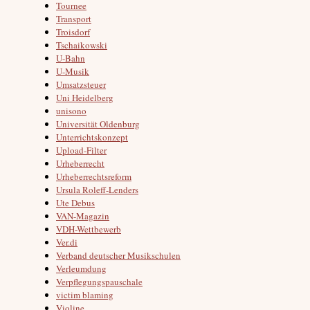
Tournee
Transport
Troisdorf
Tschaikowski
U-Bahn
U-Musik
Umsatzsteuer
Uni Heidelberg
unisono
Universität Oldenburg
Unterrichtskonzept
Upload-Filter
Urheberrecht
Urheberrechtsreform
Ursula Roleff-Lenders
Ute Debus
VAN-Magazin
VDH-Wettbewerb
Ver.di
Verband deutscher Musikschulen
Verleumdung
Verpflegungspauschale
victim blaming
Violine