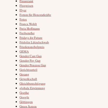
Finanzamt
Flugreisen
Flyer
Forum für Honorarkräfte
Fotos
Franca Wohlt
Freia Hoffmann
Freiberufler
Fridays for Future
Fridolin Lützelschwab
Friedensnobelpreis
GEMA
Gender Care Gap
Gender Pay Gap
Gender Pension Gap
Gerichtsurteil
Gesang
Gewerkschaft
Gleichberechtigung
globale Erwärmung
Goethe
Google
Göttingen
Green Screen