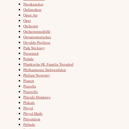
Nussknacker
Onlineshop
Open Air
Oper
Orchester
Orchesteraushilfe
Organisatorisches
Osvaldo Pugliese
Park Stickney
Passepied
Pedale
Pfarrkirche Hl. Familie Troisdorf
Philharmonie Südwestfalen
Philipp Nowotny
Pianist
Piazolla
Piazzolla
Plácido Domingo
Plakate
Pleyel
Pleyel-Harfe
Prävention
Prélude