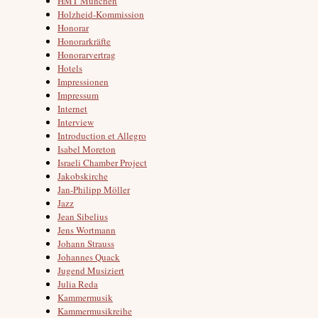
HMT München
Holzheid-Kommission
Honorar
Honorarkräfte
Honorarvertrag
Hotels
Impressionen
Impressum
Internet
Interview
Introduction et Allegro
Isabel Moreton
Israeli Chamber Project
Jakobskirche
Jan-Philipp Möller
Jazz
Jean Sibelius
Jens Wortmann
Johann Strauss
Johannes Quack
Jugend Musiziert
Julia Reda
Kammermusik
Kammermusikreihe