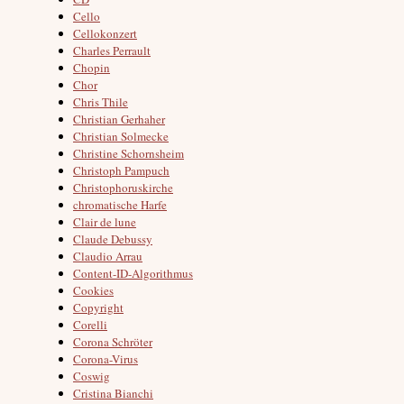
Cello
Cellokonzert
Charles Perrault
Chopin
Chor
Chris Thile
Christian Gerhaher
Christian Solmecke
Christine Schornsheim
Christoph Pampuch
Christophoruskirche
chromatische Harfe
Clair de lune
Claude Debussy
Claudio Arrau
Content-ID-Algorithmus
Cookies
Copyright
Corelli
Corona Schröter
Corona-Virus
Coswig
Cristina Bianchi