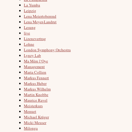
La Yumba
Leipzig
Lena Meiertoberend
Lena Meyer-Landrut
Lesung
live
Lizenzvertrag
Lohne
London Symphony Orchestra
Lynzy Lab
Ma Mère l‘Oye
Management
Maria Collien
Markus Fennert
Markus Huber
Markus Wilhelm
Martin Knobbe
Maurice Ravel
Meisterkurs
Menuet
Michael Krüger
Micki Meuser
Milonga