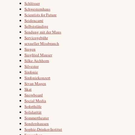
Schlösser
Schwesternhaus
Scientists for Future
Seidencarré
Selbstständige
Sendung mit der Maus
Servicegebühr
sexueller Missbrauch
Siegen
Siegfried Mauser
Silke Aichhorn
Silvester
Sinfonie
Sinfoniekonzert
Sivan Magen
Skat
Snowboard
Social Media
Soforthilfe
Solidarität
Sommertheater
Sondershausen
Sophie-Drinker-Institut
Sousaphon