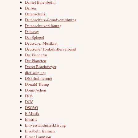
Daniel Barenboim
Danses
Datenschutz
Datenschutz-Grundverordnung
Datenschutzerklärung
Debussy
Der Spiegel
Deutscher Musikrat
Deutscher Tonkünstlerverband
Die Fischerin
Die Planeten
Dieter Borchmeyer
dietiwag.org
Diskriminierung
Donald Trump
Dornröschen
DOS
DOV
DSGVO
E-Musik
Eintritt
Einverständniserklärung
Elisabeth Kulman
Elmar Lampson