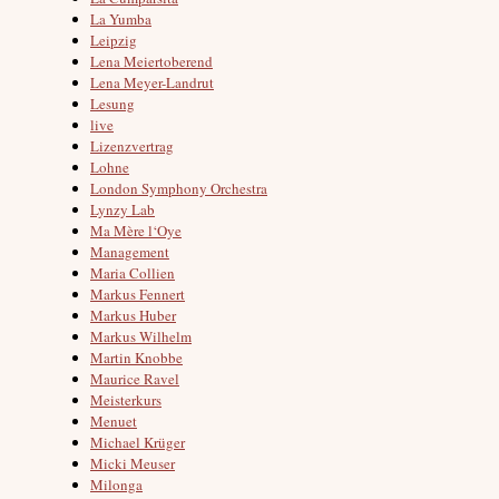
La Yumba
Leipzig
Lena Meiertoberend
Lena Meyer-Landrut
Lesung
live
Lizenzvertrag
Lohne
London Symphony Orchestra
Lynzy Lab
Ma Mère l‘Oye
Management
Maria Collien
Markus Fennert
Markus Huber
Markus Wilhelm
Martin Knobbe
Maurice Ravel
Meisterkurs
Menuet
Michael Krüger
Micki Meuser
Milonga