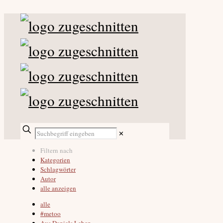
✕
Filtern nach
Kategorien
Schlagwörter
Autor
alle anzeigen
alle
#metoo
Aus Daniels Leben