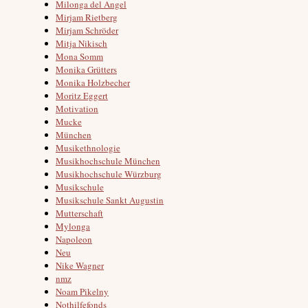
Milonga del Angel
Mirjam Rietberg
Mirjam Schröder
Mitja Nikisch
Mona Somm
Monika Grütters
Monika Holzbecher
Moritz Eggert
Motivation
Mucke
München
Musikethnologie
Musikhochschule München
Musikhochschule Würzburg
Musikschule
Musikschule Sankt Augustin
Mutterschaft
Mylonga
Napoleon
Neu
Nike Wagner
nmz
Noam Pikelny
Nothilfefonds