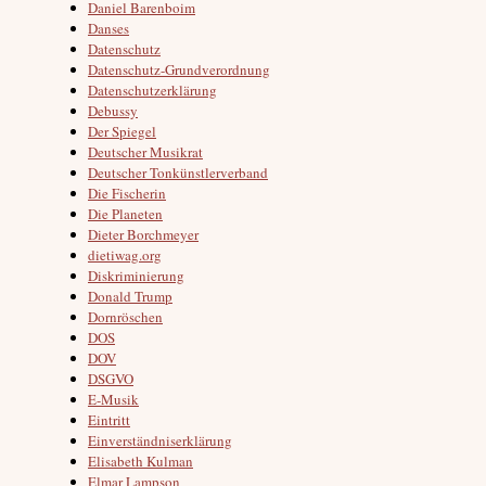
Daniel Barenboim
Danses
Datenschutz
Datenschutz-Grundverordnung
Datenschutzerklärung
Debussy
Der Spiegel
Deutscher Musikrat
Deutscher Tonkünstlerverband
Die Fischerin
Die Planeten
Dieter Borchmeyer
dietiwag.org
Diskriminierung
Donald Trump
Dornröschen
DOS
DOV
DSGVO
E-Musik
Eintritt
Einverständniserklärung
Elisabeth Kulman
Elmar Lampson