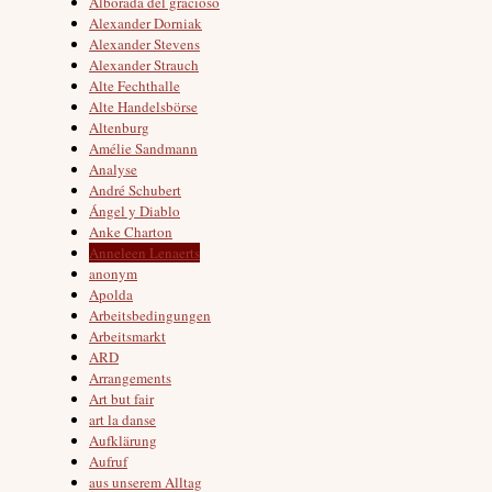
Alborada del gracioso
Alexander Dorniak
Alexander Stevens
Alexander Strauch
Alte Fechthalle
Alte Handelsbörse
Altenburg
Amélie Sandmann
Analyse
André Schubert
Ángel y Diablo
Anke Charton
Anneleen Lenaerts
anonym
Apolda
Arbeitsbedingungen
Arbeitsmarkt
ARD
Arrangements
Art but fair
art la danse
Aufklärung
Aufruf
aus unserem Alltag