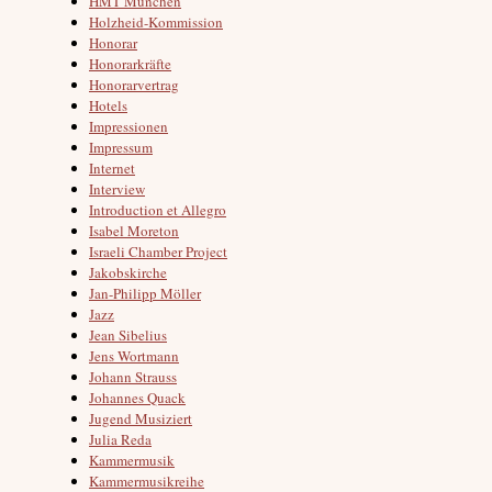
HMT München
Holzheid-Kommission
Honorar
Honorarkräfte
Honorarvertrag
Hotels
Impressionen
Impressum
Internet
Interview
Introduction et Allegro
Isabel Moreton
Israeli Chamber Project
Jakobskirche
Jan-Philipp Möller
Jazz
Jean Sibelius
Jens Wortmann
Johann Strauss
Johannes Quack
Jugend Musiziert
Julia Reda
Kammermusik
Kammermusikreihe