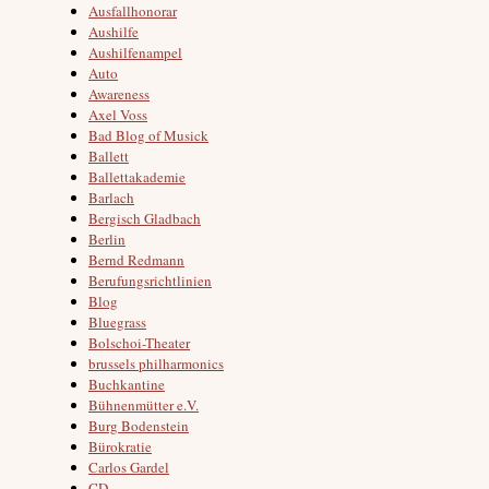
Ausfallhonorar
Aushilfe
Aushilfenampel
Auto
Awareness
Axel Voss
Bad Blog of Musick
Ballett
Ballettakademie
Barlach
Bergisch Gladbach
Berlin
Bernd Redmann
Berufungsrichtlinien
Blog
Bluegrass
Bolschoi-Theater
brussels philharmonics
Buchkantine
Bühnenmütter e.V.
Burg Bodenstein
Bürokratie
Carlos Gardel
CD