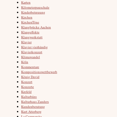
Karten
Kilometerpauschale
Kinderbetreuung
Kirchen
KirchenTöne
Klangbrücke Aachen
Klangeffekte
Klangwerkstatt
Klavier
Klavier vierhändig
Klavierkonzert
Klimawandel
Köln
Kommentare
Kompositionswettbewerb
König David
Konzert
Konzerte
Krefeld
Kulturbüro
Kulturhaus Zanders
Kundenberatung
Kurt Atterberg
La Cumparsita