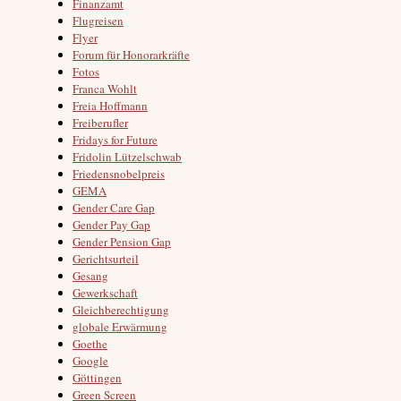
Finanzamt
Flugreisen
Flyer
Forum für Honorarkräfte
Fotos
Franca Wohlt
Freia Hoffmann
Freiberufler
Fridays for Future
Fridolin Lützelschwab
Friedensnobelpreis
GEMA
Gender Care Gap
Gender Pay Gap
Gender Pension Gap
Gerichtsurteil
Gesang
Gewerkschaft
Gleichberechtigung
globale Erwärmung
Goethe
Google
Göttingen
Green Screen