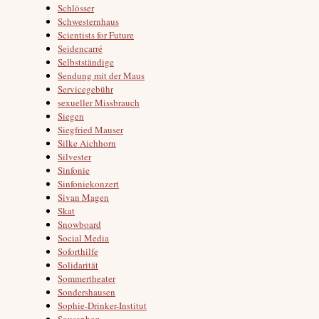
Schlösser
Schwesternhaus
Scientists for Future
Seidencarré
Selbstständige
Sendung mit der Maus
Servicegebühr
sexueller Missbrauch
Siegen
Siegfried Mauser
Silke Aichhorn
Silvester
Sinfonie
Sinfoniekonzert
Sivan Magen
Skat
Snowboard
Social Media
Soforthilfe
Solidarität
Sommertheater
Sondershausen
Sophie-Drinker-Institut
Sousaphon