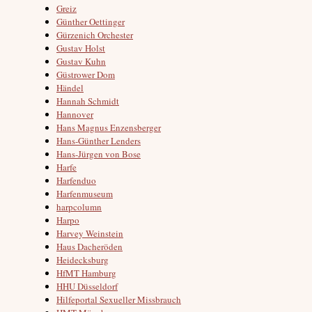
Greiz
Günther Oettinger
Gürzenich Orchester
Gustav Holst
Gustav Kuhn
Güstrower Dom
Händel
Hannah Schmidt
Hannover
Hans Magnus Enzensberger
Hans-Günther Lenders
Hans-Jürgen von Bose
Harfe
Harfenduo
Harfenmuseum
harpcolumn
Harpo
Harvey Weinstein
Haus Dacheröden
Heidecksburg
HfMT Hamburg
HHU Düsseldorf
Hilfeportal Sexueller Missbrauch