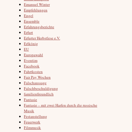
Emanuel Winter
Empfehlungen
Engel
Ensemble
Erfahrungsberichte
Erfurt
Erfurter Herbstlese e.V.
Erlkönig
EU
Europawahl
Eventim
Facebook
Fahrtkosten
Fair Pay Wochen
Falschaussage
Falschbeschuldigung
familienfreundlich
Fantasie
Fantasie – mit zwei Harfen durch die russische
Musik
Festanstellung
Feuerwerk
Filmmusik