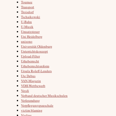
Tournee
Transport
Troisdorf
Tschaikowski
U-Bahn
U-Musik
Umsatzsteuer
Uni Heidelberg
unisono
Universität Oldenburg
Unterrichtskonzept
Upload-Filter
Urheberrecht
Urheberrechtsreform
Ursula Roleff-Lenders
Ute Debus
VAN-Magazin
VDH-Wettbewerb
Ver.di
Verband deutscher Musikschulen
Verleumdung
Verpflegungspauschale
victim blaming
Violine