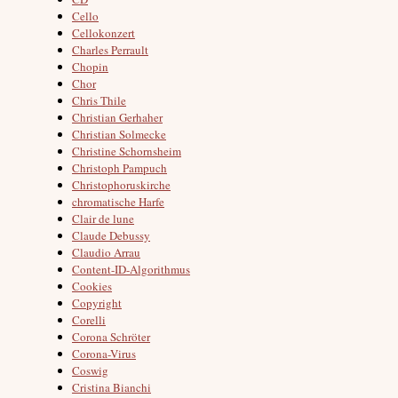
Cello
Cellokonzert
Charles Perrault
Chopin
Chor
Chris Thile
Christian Gerhaher
Christian Solmecke
Christine Schornsheim
Christoph Pampuch
Christophoruskirche
chromatische Harfe
Clair de lune
Claude Debussy
Claudio Arrau
Content-ID-Algorithmus
Cookies
Copyright
Corelli
Corona Schröter
Corona-Virus
Coswig
Cristina Bianchi