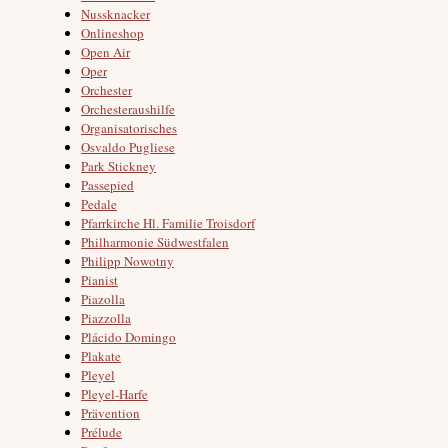
Nussknacker
Onlineshop
Open Air
Oper
Orchester
Orchesteraushilfe
Organisatorisches
Osvaldo Pugliese
Park Stickney
Passepied
Pedale
Pfarrkirche Hl. Familie Troisdorf
Philharmonie Südwestfalen
Philipp Nowotny
Pianist
Piazolla
Piazzolla
Plácido Domingo
Plakate
Pleyel
Pleyel-Harfe
Prävention
Prélude