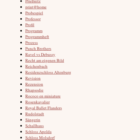
Prießnitz
print@home
Probespiel
Professor
Profil
Programm
Programmheft
Prozess
Punch Brothers
Ravel vs Debussy
Recht am eigenen Bild
Reichenbach
Residenzschloss Altenburg
Revision
Rezension
Rhapsodie
Rococo en miniature
Rosenkavalier
Royal Ballet Flanders
Rudolstadt
Sängerin
Schallhaus
Schloss Apolda
Schloss Molsdorf