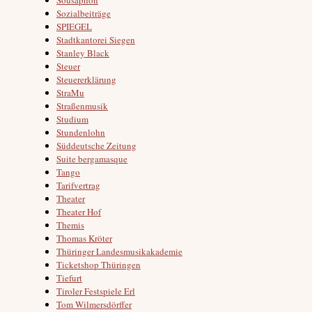
Sozialbeiträge
SPIEGEL
Stadtkantorei Siegen
Stanley Black
Steuer
Steuererklärung
StraMu
Straßenmusik
Studium
Stundenlohn
Süddeutsche Zeitung
Suite bergamasque
Tango
Tarifvertrag
Theater
Theater Hof
Themis
Thomas Kröter
Thüringer Landesmusikakademie
Ticketshop Thüringen
Tiefurt
Tiroler Festspiele Erl
Tom Wilmersdörffer