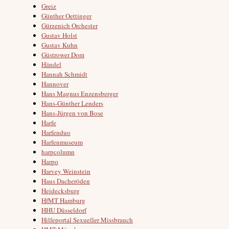
Greiz
Günther Oettinger
Gürzenich Orchester
Gustav Holst
Gustav Kuhn
Güstrower Dom
Händel
Hannah Schmidt
Hannover
Hans Magnus Enzensberger
Hans-Günther Lenders
Hans-Jürgen von Bose
Harfe
Harfenduo
Harfenmuseum
harpcolumn
Harpo
Harvey Weinstein
Haus Dacheröden
Heidecksburg
HfMT Hamburg
HHU Düsseldorf
Hilfeportal Sexueller Missbrauch