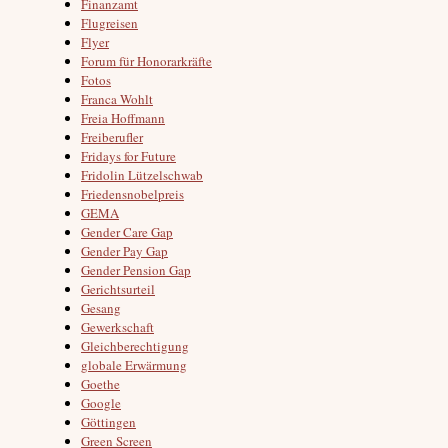
Finanzamt
Flugreisen
Flyer
Forum für Honorarkräfte
Fotos
Franca Wohlt
Freia Hoffmann
Freiberufler
Fridays for Future
Fridolin Lützelschwab
Friedensnobelpreis
GEMA
Gender Care Gap
Gender Pay Gap
Gender Pension Gap
Gerichtsurteil
Gesang
Gewerkschaft
Gleichberechtigung
globale Erwärmung
Goethe
Google
Göttingen
Green Screen