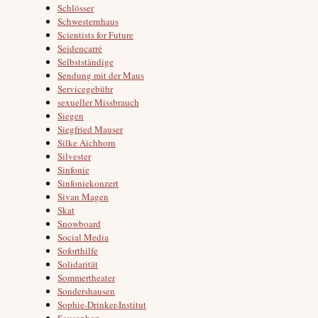
Schlösser
Schwesternhaus
Scientists for Future
Seidencarré
Selbstständige
Sendung mit der Maus
Servicegebühr
sexueller Missbrauch
Siegen
Siegfried Mauser
Silke Aichhorn
Silvester
Sinfonie
Sinfoniekonzert
Sivan Magen
Skat
Snowboard
Social Media
Soforthilfe
Solidarität
Sommertheater
Sondershausen
Sophie-Drinker-Institut
Sousaphon