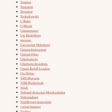
Tournee
Transport
Troisdorf
Tschaikowski
U-Bahn
U-Musik
Umsatzsteuer
Uni Heidelberg
unisono
Universität Oldenburg
Unterrichtskonzept
Upload-Filter
Urheberrecht
Urheberrechtsreform
Ursula Roleff-Lenders
Ute Debus
VAN-Magazin
VDH-Wettbewerb
Ver.di
Verband deutscher Musikschulen
Verleumdung
Verpflegungspauschale
victim blaming
Violine