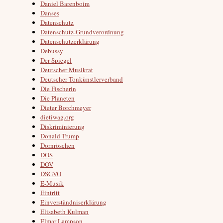
Daniel Barenboim
Danses
Datenschutz
Datenschutz-Grundverordnung
Datenschutzerklärung
Debussy
Der Spiegel
Deutscher Musikrat
Deutscher Tonkünstlerverband
Die Fischerin
Die Planeten
Dieter Borchmeyer
dietiwag.org
Diskriminierung
Donald Trump
Dornröschen
DOS
DOV
DSGVO
E-Musik
Eintritt
Einverständniserklärung
Elisabeth Kulman
Elmar Lampson