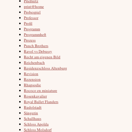
Prießnitz
print@home
Probespiel
Professor
Profil
Programm
Programmheft
Prozess
Punch Brothers
Ravel vs Debussy
Recht am eigenen Bild
Reichenbach
Residenzschloss Altenburg
Revision
Rezension
Rhapsodie
Rococo en miniature
Rosenkavalier
Royal Ballet Flanders
Rudolstadt
Sängerin
Schallhaus
Schloss Apolda
Schloss Molsdorf