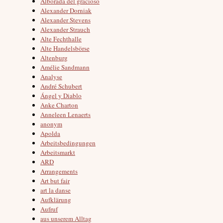
Alborada del gracioso
Alexander Dorniak
Alexander Stevens
Alexander Strauch
Alte Fechthalle
Alte Handelsbörse
Altenburg
Amélie Sandmann
Analyse
André Schubert
Ángel y Diablo
Anke Charton
Anneleen Lenaerts
anonym
Apolda
Arbeitsbedingungen
Arbeitsmarkt
ARD
Arrangements
Art but fair
art la danse
Aufklärung
Aufruf
aus unserem Alltag