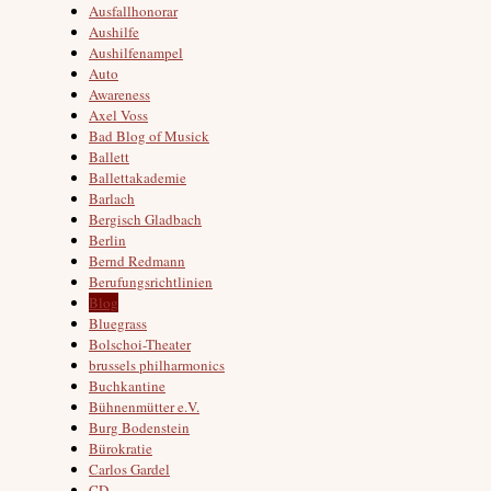
Ausfallhonorar
Aushilfe
Aushilfenampel
Auto
Awareness
Axel Voss
Bad Blog of Musick
Ballett
Ballettakademie
Barlach
Bergisch Gladbach
Berlin
Bernd Redmann
Berufungsrichtlinien
Blog
Bluegrass
Bolschoi-Theater
brussels philharmonics
Buchkantine
Bühnenmütter e.V.
Burg Bodenstein
Bürokratie
Carlos Gardel
CD