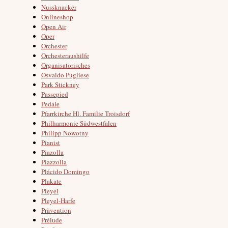
Nussknacker
Onlineshop
Open Air
Oper
Orchester
Orchesteraushilfe
Organisatorisches
Osvaldo Pugliese
Park Stickney
Passepied
Pedale
Pfarrkirche Hl. Familie Troisdorf
Philharmonie Südwestfalen
Philipp Nowotny
Pianist
Piazolla
Piazzolla
Plácido Domingo
Plakate
Pleyel
Pleyel-Harfe
Prävention
Prélude