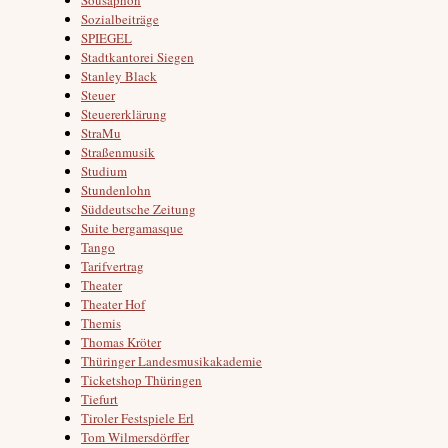
Sozialbeiträge
SPIEGEL
Stadtkantorei Siegen
Stanley Black
Steuer
Steuererklärung
StraMu
Straßenmusik
Studium
Stundenlohn
Süddeutsche Zeitung
Suite bergamasque
Tango
Tarifvertrag
Theater
Theater Hof
Themis
Thomas Kröter
Thüringer Landesmusikakademie
Ticketshop Thüringen
Tiefurt
Tiroler Festspiele Erl
Tom Wilmersdörffer