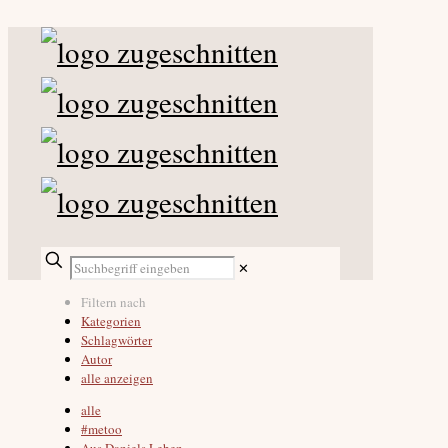
✕
Filtern nach
Kategorien
Schlagwörter
Autor
alle anzeigen
alle
#metoo
Aus Daniels Leben