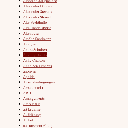
Alborada del gracioso
Alexander Dorniak
Alexander Stevens
Alexander Strauch
Alte Fechthalle
Alte Handelsbörse
Altenburg
Amélie Sandmann
Analyse
André Schubert
Ángel y Diablo
Anke Charton
Anneleen Lenaerts
anonym
Apolda
Arbeitsbedingungen
Arbeitsmarkt
ARD
Arrangements
Art but fair
art la danse
Aufklärung
Aufruf
aus unserem Alltag