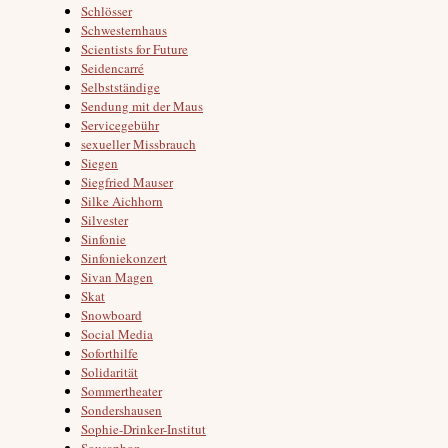
Schlösser
Schwesternhaus
Scientists for Future
Seidencarré
Selbstständige
Sendung mit der Maus
Servicegebühr
sexueller Missbrauch
Siegen
Siegfried Mauser
Silke Aichhorn
Silvester
Sinfonie
Sinfoniekonzert
Sivan Magen
Skat
Snowboard
Social Media
Soforthilfe
Solidarität
Sommertheater
Sondershausen
Sophie-Drinker-Institut
Sousaphon