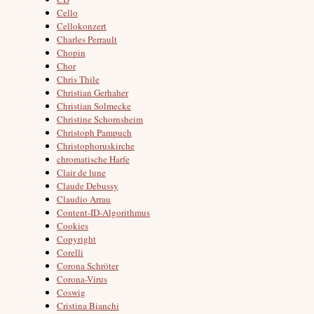
Cello
Cellokonzert
Charles Perrault
Chopin
Chor
Chris Thile
Christian Gerhaher
Christian Solmecke
Christine Schornsheim
Christoph Pampuch
Christophoruskirche
chromatische Harfe
Clair de lune
Claude Debussy
Claudio Arrau
Content-ID-Algorithmus
Cookies
Copyright
Corelli
Corona Schröter
Corona-Virus
Coswig
Cristina Bianchi