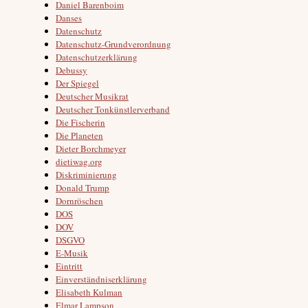
Daniel Barenboim
Danses
Datenschutz
Datenschutz-Grundverordnung
Datenschutzerklärung
Debussy
Der Spiegel
Deutscher Musikrat
Deutscher Tonkünstlerverband
Die Fischerin
Die Planeten
Dieter Borchmeyer
dietiwag.org
Diskriminierung
Donald Trump
Dornröschen
DOS
DOV
DSGVO
E-Musik
Eintritt
Einverständniserklärung
Elisabeth Kulman
Elmar Lampson