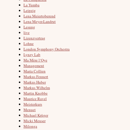
La Yumba
Leipzig
Lena Meiertoberend
Lena Meyer-Landrut
Lesung
live
Lizenzvertrag
Lohne
London Symphony Orchestra
Lynzy Lab
Ma Mère l‘Oye
Management
Maria Collien
Markus Fennert
Markus Huber
Markus Wilhelm
Martin Knobbe
Maurice Ravel
Meisterkurs
Menuet
Michael Krüger
Micki Meuser
Milonga