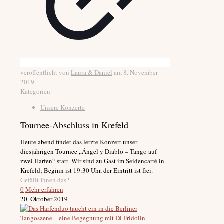
veröffentlicht von
Laura & Daniel
am
8. November
2019
Kategorien
Unsere Konzerte
Tournee-Abschluss in Krefeld
Heute abend findet das letzte Konzert unser
diesjährigen Tournee „Ángel y Diablo – Tango auf
zwei Harfen“ statt. Wir sind zu Gast im Seidencarré in
Krefeld; Beginn ist 19:30 Uhr, der Eintritt ist frei.
Gefällt Ihnen das?
0
Mehr erfahren
20. Oktober 2019