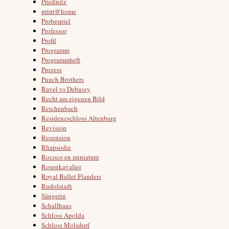
Prießnitz
print@home
Probespiel
Professor
Profil
Programm
Programmheft
Prozess
Punch Brothers
Ravel vs Debussy
Recht am eigenen Bild
Reichenbach
Residenzschloss Altenburg
Revision
Rezension
Rhapsodie
Rococo en miniature
Rosenkavalier
Royal Ballet Flanders
Rudolstadt
Sängerin
Schallhaus
Schloss Apolda
Schloss Molsdorf