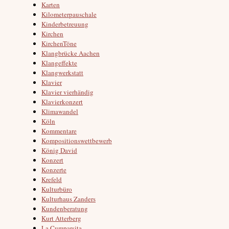
Karten
Kilometerpauschale
Kinderbetreuung
Kirchen
KirchenTöne
Klangbrücke Aachen
Klangeffekte
Klangwerkstatt
Klavier
Klavier vierhändig
Klavierkonzert
Klimawandel
Köln
Kommentare
Kompositionswettbewerb
König David
Konzert
Konzerte
Krefeld
Kulturbüro
Kulturhaus Zanders
Kundenberatung
Kurt Atterberg
La Cumparsita