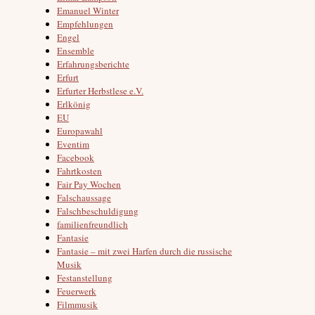
Emanuel Winter
Empfehlungen
Engel
Ensemble
Erfahrungsberichte
Erfurt
Erfurter Herbstlese e.V.
Erlkönig
EU
Europawahl
Eventim
Facebook
Fahrtkosten
Fair Pay Wochen
Falschaussage
Falschbeschuldigung
familienfreundlich
Fantasie
Fantasie – mit zwei Harfen durch die russische
Musik
Festanstellung
Feuerwerk
Filmmusik