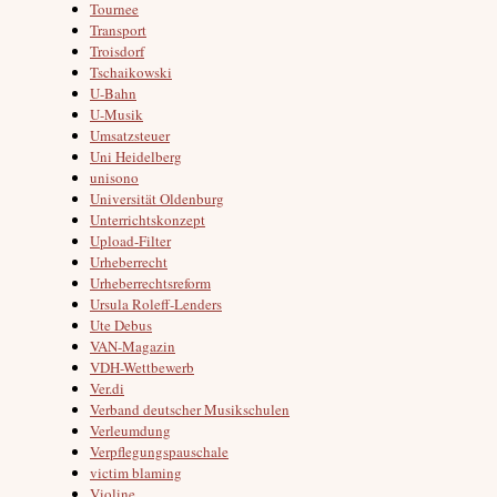
Tournee
Transport
Troisdorf
Tschaikowski
U-Bahn
U-Musik
Umsatzsteuer
Uni Heidelberg
unisono
Universität Oldenburg
Unterrichtskonzept
Upload-Filter
Urheberrecht
Urheberrechtsreform
Ursula Roleff-Lenders
Ute Debus
VAN-Magazin
VDH-Wettbewerb
Ver.di
Verband deutscher Musikschulen
Verleumdung
Verpflegungspauschale
victim blaming
Violine