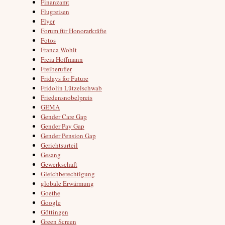
Finanzamt
Flugreisen
Flyer
Forum für Honorarkräfte
Fotos
Franca Wohlt
Freia Hoffmann
Freiberufler
Fridays for Future
Fridolin Lützelschwab
Friedensnobelpreis
GEMA
Gender Care Gap
Gender Pay Gap
Gender Pension Gap
Gerichtsurteil
Gesang
Gewerkschaft
Gleichberechtigung
globale Erwärmung
Goethe
Google
Göttingen
Green Screen