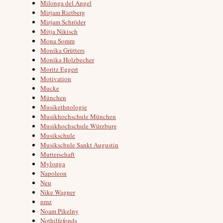
Milonga del Angel
Mirjam Rietberg
Mirjam Schröder
Mitja Nikisch
Mona Somm
Monika Grütters
Monika Holzbecher
Moritz Eggert
Motivation
Mucke
München
Musikethnologie
Musikhochschule München
Musikhochschule Würzburg
Musikschule
Musikschule Sankt Augustin
Mutterschaft
Mylonga
Napoleon
Neu
Nike Wagner
nmz
Noam Pikelny
Nothilfefonds