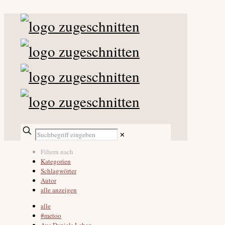
✕
Filtern nach
Kategorien
Schlagwörter
Autor
alle anzeigen
alle
#metoo
Aus Daniels Leben