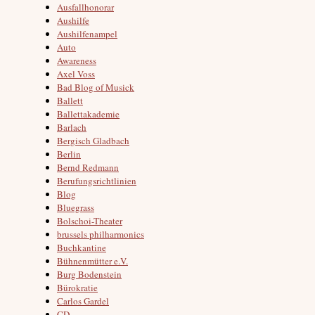
Ausfallhonorar
Aushilfe
Aushilfenampel
Auto
Awareness
Axel Voss
Bad Blog of Musick
Ballett
Ballettakademie
Barlach
Bergisch Gladbach
Berlin
Bernd Redmann
Berufungsrichtlinien
Blog
Bluegrass
Bolschoi-Theater
brussels philharmonics
Buchkantine
Bühnenmütter e.V.
Burg Bodenstein
Bürokratie
Carlos Gardel
CD