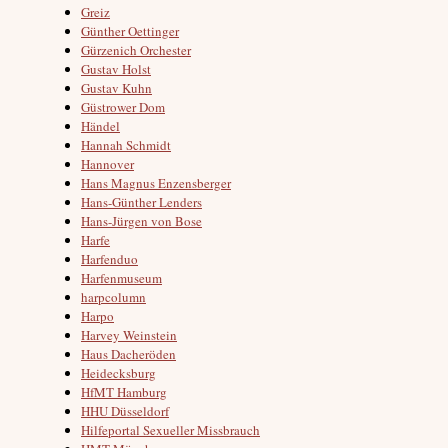
Greiz
Günther Oettinger
Gürzenich Orchester
Gustav Holst
Gustav Kuhn
Güstrower Dom
Händel
Hannah Schmidt
Hannover
Hans Magnus Enzensberger
Hans-Günther Lenders
Hans-Jürgen von Bose
Harfe
Harfenduo
Harfenmuseum
harpcolumn
Harpo
Harvey Weinstein
Haus Dacheröden
Heidecksburg
HfMT Hamburg
HHU Düsseldorf
Hilfeportal Sexueller Missbrauch