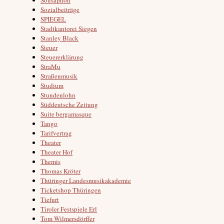
Sozialbeiträge
SPIEGEL
Stadtkantorei Siegen
Stanley Black
Steuer
Steuererklärung
StraMu
Straßenmusik
Studium
Stundenlohn
Süddeutsche Zeitung
Suite bergamasque
Tango
Tarifvertrag
Theater
Theater Hof
Themis
Thomas Kröter
Thüringer Landesmusikakademie
Ticketshop Thüringen
Tiefurt
Tiroler Festspiele Erl
Tom Wilmersdörffer