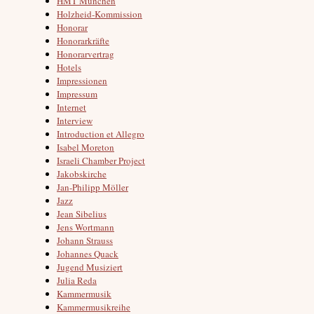
HMT München
Holzheid-Kommission
Honorar
Honorarkräfte
Honorarvertrag
Hotels
Impressionen
Impressum
Internet
Interview
Introduction et Allegro
Isabel Moreton
Israeli Chamber Project
Jakobskirche
Jan-Philipp Möller
Jazz
Jean Sibelius
Jens Wortmann
Johann Strauss
Johannes Quack
Jugend Musiziert
Julia Reda
Kammermusik
Kammermusikreihe