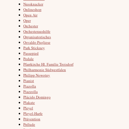
Nussknacker
Onlineshop
Open Air
Oper
Orchester
Orchesteraushilfe
Organisatorisches
Osvaldo Pugliese
Park Stickney
Passepied
Pedale
Pfarrkirche Hl. Familie Troisdorf
Philharmonie Südwestfalen
Philipp Nowotny
Pianist
Piazolla
Piazzolla
Plácido Domingo
Plakate
Pleyel
Pleyel-Harfe
Prävention
Prélude