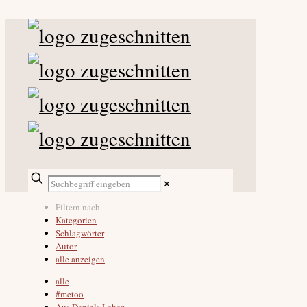
✕
Filtern nach
Kategorien
Schlagwörter
Autor
alle anzeigen
alle
#metoo
Aus Daniels Leben