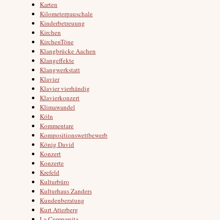
Karten
Kilometerpauschale
Kinderbetreuung
Kirchen
KirchenTöne
Klangbrücke Aachen
Klangeffekte
Klangwerkstatt
Klavier
Klavier vierhändig
Klavierkonzert
Klimawandel
Köln
Kommentare
Kompositionswettbewerb
König David
Konzert
Konzerte
Krefeld
Kulturbüro
Kulturhaus Zanders
Kundenberatung
Kurt Atterberg
La Cumparsita