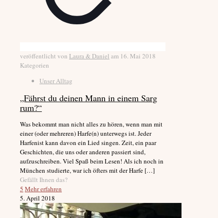
veröffentlicht von
Laura & Daniel
am
16. Mai 2018
Kategorien
Unser Alltag
„Fährst du deinen Mann in einem Sarg
rum?“
Was bekommt man nicht alles zu hören, wenn man mit
einer (oder mehreren) Harfe(n) unterwegs ist. Jeder
Harfenist kann davon ein Lied singen. Zeit, ein paar
Geschichten, die uns oder anderen passiert sind,
aufzuschreiben. Viel Spaß beim Lesen! Als ich noch in
München studierte, war ich öfters mit der Harfe
[…]
Gefällt Ihnen das?
5
Mehr erfahren
5. April 2018