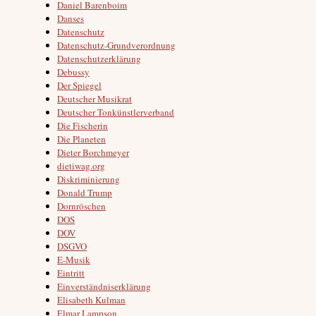
Daniel Barenboim
Danses
Datenschutz
Datenschutz-Grundverordnung
Datenschutzerklärung
Debussy
Der Spiegel
Deutscher Musikrat
Deutscher Tonkünstlerverband
Die Fischerin
Die Planeten
Dieter Borchmeyer
dietiwag.org
Diskriminierung
Donald Trump
Dornröschen
DOS
DOV
DSGVO
E-Musik
Eintritt
Einverständniserklärung
Elisabeth Kulman
Elmar Lampson