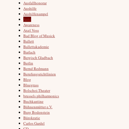
Ausfallhonorar
Aushilfe
Aushilfenampel
Auto
Awareness
Axel Voss
Bad Blog of Musick
Ballett
Ballettakademie
Barlach
Bergisch Gladbach
Berlin
Bernd Redmann
Berufungsrichtlinien
Blog
Bluegrass
Bolschoi-Theater
brussels philharmonics
Buchkantine
Bühnenmütter e.V.
Burg Bodenstein
Bürokratie
Carlos Gardel
CD