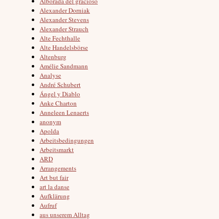
Alborada del gracioso
Alexander Dorniak
Alexander Stevens
Alexander Strauch
Alte Fechthalle
Alte Handelsbörse
Altenburg
Amélie Sandmann
Analyse
André Schubert
Ángel y Diablo
Anke Charton
Anneleen Lenaerts
anonym
Apolda
Arbeitsbedingungen
Arbeitsmarkt
ARD
Arrangements
Art but fair
art la danse
Aufklärung
Aufruf
aus unserem Alltag