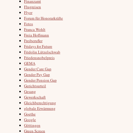
Finanzamt
Flugreisen
Flyer
Forum für Honorarkräfte
Fotos
Franca Wohlt
Freia Hoffmann
Freiberufler
Fridays for Future
Fridolin Lützelschwab
Friedensnobelpreis
GEMA
Gender Care Gap
Gender Pay Gap
Gender Pension Gap
Gerichtsurteil
Gesang
Gewerkschaft
Gleichberechtigung
globale Erwärmung
Goethe
Google
Göttingen
Green Screen