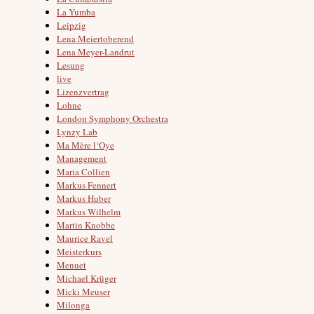
La Yumba
Leipzig
Lena Meiertoberend
Lena Meyer-Landrut
Lesung
live
Lizenzvertrag
Lohne
London Symphony Orchestra
Lynzy Lab
Ma Mère l‘Oye
Management
Maria Collien
Markus Fennert
Markus Huber
Markus Wilhelm
Martin Knobbe
Maurice Ravel
Meisterkurs
Menuet
Michael Krüger
Micki Meuser
Milonga