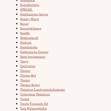
Sozialbeiträge
SPIEGEL
Stadtkantorei Siegen
Stanley Black
Steuer
Steuererklärung
StraMu
Straßenmusik
Studium
Stundenlohn
Süddeutsche Zeitung
Suite bergamasque
Tango
Tarifvertrag
Theater
Theater Hof
Themis
Thomas Kröter
Thüringer Landesmusikakademie
Ticketshop Thüringen
Tiefurt
Tiroler Festspiele Erl
Tom Wilmersdörffer