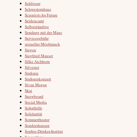
Schlösser
Schwesternhaus
Scientists for Future
Seidencarré
Selbstständige
Sendung mit der Maus
Servicegebühr
sexueller Missbrauch
Siegen
Siegfried Mauser
Silke Aichhorn
Silvester
Sinfonie
Sinfoniekonzert
Sivan Magen
Skat
Snowboard
Social Media
Soforthilfe
Solidarität
Sommertheater
Sondershausen
Sophie-Drinker-Institut
Sousaphon