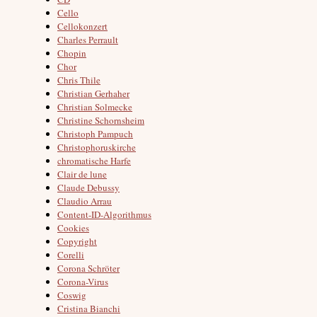
Cello
Cellokonzert
Charles Perrault
Chopin
Chor
Chris Thile
Christian Gerhaher
Christian Solmecke
Christine Schornsheim
Christoph Pampuch
Christophoruskirche
chromatische Harfe
Clair de lune
Claude Debussy
Claudio Arrau
Content-ID-Algorithmus
Cookies
Copyright
Corelli
Corona Schröter
Corona-Virus
Coswig
Cristina Bianchi