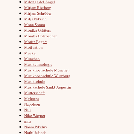
Milonga del Angel
Mirjam Rietberg
Mirjam Schröder
Mitja Nikisch
Mona Somm
Monika Grütters
Monika Holzbecher
Moritz Eggert
Motivation
Mucke
München
Musikethnologie
Musikhochschule München
Musikhochschule Würzburg
Musikschule
Musikschule Sankt Augustin
Mutterschaft
Mylonga
Napoleon
Neu
Nike Wagner
nmz
Noam Pikelny
Nothilfefonds