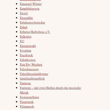
Emanuel Winter
Empfehlungen
Engel
Ensemble
Erfahrungsberichte
Erfurt
Erfurter Herbstlese e.V.
Erlkönig
EU
Europawahl
Eventim
Facebook
Fahrtkosten
Fair Pay Wochen
Falschaussage
Falschbeschuldigung
familienfreundlich
Fantasie
Fantasie – mit zwei Harfen durch die russische
Musik
Festanstellung
Feuerwerk
Filmmusik