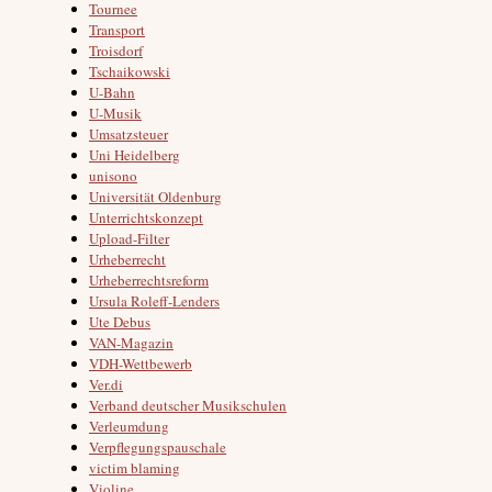
Tournee
Transport
Troisdorf
Tschaikowski
U-Bahn
U-Musik
Umsatzsteuer
Uni Heidelberg
unisono
Universität Oldenburg
Unterrichtskonzept
Upload-Filter
Urheberrecht
Urheberrechtsreform
Ursula Roleff-Lenders
Ute Debus
VAN-Magazin
VDH-Wettbewerb
Ver.di
Verband deutscher Musikschulen
Verleumdung
Verpflegungspauschale
victim blaming
Violine