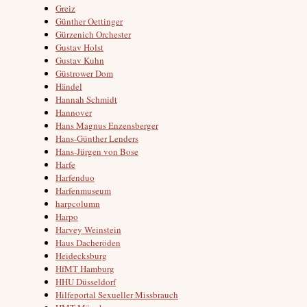
Greiz
Günther Oettinger
Gürzenich Orchester
Gustav Holst
Gustav Kuhn
Güstrower Dom
Händel
Hannah Schmidt
Hannover
Hans Magnus Enzensberger
Hans-Günther Lenders
Hans-Jürgen von Bose
Harfe
Harfenduo
Harfenmuseum
harpcolumn
Harpo
Harvey Weinstein
Haus Dacheröden
Heidecksburg
HfMT Hamburg
HHU Düsseldorf
Hilfeportal Sexueller Missbrauch