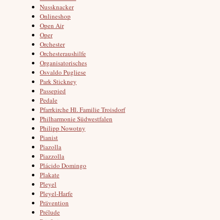
Nussknacker
Onlineshop
Open Air
Oper
Orchester
Orchesteraushilfe
Organisatorisches
Osvaldo Pugliese
Park Stickney
Passepied
Pedale
Pfarrkirche Hl. Familie Troisdorf
Philharmonie Südwestfalen
Philipp Nowotny
Pianist
Piazolla
Piazzolla
Plácido Domingo
Plakate
Pleyel
Pleyel-Harfe
Prävention
Prélude