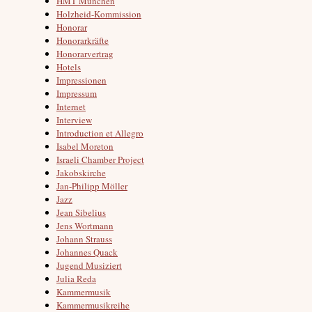
HMT München
Holzheid-Kommission
Honorar
Honorarkräfte
Honorarvertrag
Hotels
Impressionen
Impressum
Internet
Interview
Introduction et Allegro
Isabel Moreton
Israeli Chamber Project
Jakobskirche
Jan-Philipp Möller
Jazz
Jean Sibelius
Jens Wortmann
Johann Strauss
Johannes Quack
Jugend Musiziert
Julia Reda
Kammermusik
Kammermusikreihe