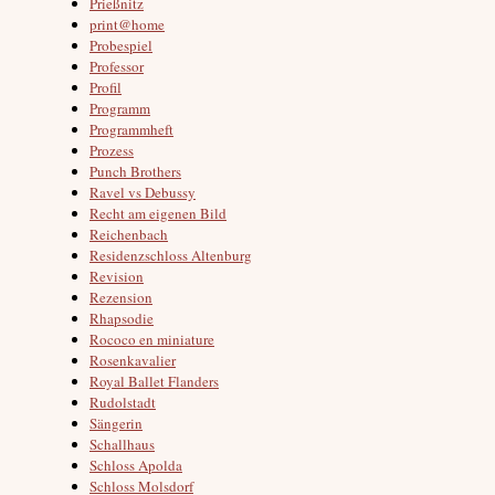
Prießnitz
print@home
Probespiel
Professor
Profil
Programm
Programmheft
Prozess
Punch Brothers
Ravel vs Debussy
Recht am eigenen Bild
Reichenbach
Residenzschloss Altenburg
Revision
Rezension
Rhapsodie
Rococo en miniature
Rosenkavalier
Royal Ballet Flanders
Rudolstadt
Sängerin
Schallhaus
Schloss Apolda
Schloss Molsdorf