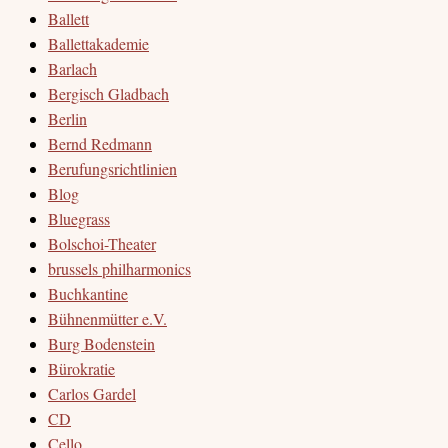
Ballett
Ballettakademie
Barlach
Bergisch Gladbach
Berlin
Bernd Redmann
Berufungsrichtlinien
Blog
Bluegrass
Bolschoi-Theater
brussels philharmonics
Buchkantine
Bühnenmütter e.V.
Burg Bodenstein
Bürokratie
Carlos Gardel
CD
Cello