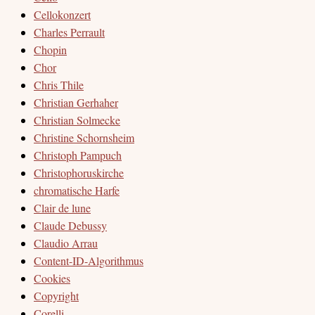
Cellokonzert
Charles Perrault
Chopin
Chor
Chris Thile
Christian Gerhaher
Christian Solmecke
Christine Schornsheim
Christoph Pampuch
Christophoruskirche
chromatische Harfe
Clair de lune
Claude Debussy
Claudio Arrau
Content-ID-Algorithmus
Cookies
Copyright
Corelli