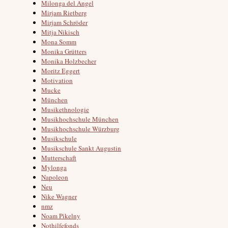
Milonga del Angel
Mirjam Rietberg
Mirjam Schröder
Mitja Nikisch
Mona Somm
Monika Grütters
Monika Holzbecher
Moritz Eggert
Motivation
Mucke
München
Musikethnologie
Musikhochschule München
Musikhochschule Würzburg
Musikschule
Musikschule Sankt Augustin
Mutterschaft
Mylonga
Napoleon
Neu
Nike Wagner
nmz
Noam Pikelny
Nothilfefonds