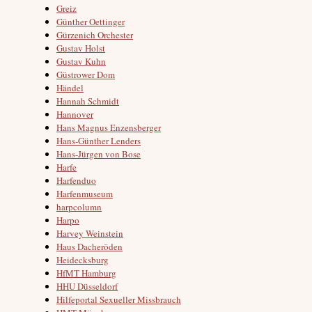
Greiz
Günther Oettinger
Gürzenich Orchester
Gustav Holst
Gustav Kuhn
Güstrower Dom
Händel
Hannah Schmidt
Hannover
Hans Magnus Enzensberger
Hans-Günther Lenders
Hans-Jürgen von Bose
Harfe
Harfenduo
Harfenmuseum
harpcolumn
Harpo
Harvey Weinstein
Haus Dacheröden
Heidecksburg
HfMT Hamburg
HHU Düsseldorf
Hilfeportal Sexueller Missbrauch