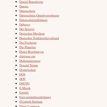
Daniel Barenboim
Danses
Datenschutz
Datenschutz-Grundverordnung
Datenschutzerklärung
Debussy
Der Spiegel
Deutscher Musikrat
Deutscher Tonkünstlerverband
Die Fischerin
Die Planeten
Dieter Borchmeyer
dietiwag.org
Diskriminierung
Donald Trump
Dornröschen
DOS
DOV
DSGVO
E-Musik
Eintritt
Einverständniserklärung
Elisabeth Kulman
Elmar Lampson