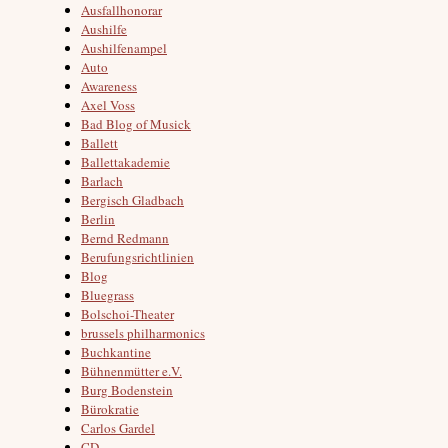
Ausfallhonorar
Aushilfe
Aushilfenampel
Auto
Awareness
Axel Voss
Bad Blog of Musick
Ballett
Ballettakademie
Barlach
Bergisch Gladbach
Berlin
Bernd Redmann
Berufungsrichtlinien
Blog
Bluegrass
Bolschoi-Theater
brussels philharmonics
Buchkantine
Bühnenmütter e.V.
Burg Bodenstein
Bürokratie
Carlos Gardel
CD