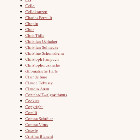
Cello
Cellokonzert
Charles Perrault
Chopin
Chor
Chris Thile
Christian Gerhaher
Christian Solmecke
Christine Schornsheim
Christoph Pampuch
Christophoruskirche
chromatische Harfe
Clair de lune
Claude Debussy
Claudio Arrau
Content-ID-Algorithmus
Cookies
Copyright
Corelli
Corona Schröter
Corona-Virus
Coswig
Cristina Bianchi