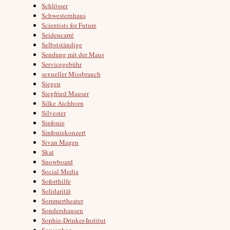
Schlösser
Schwesternhaus
Scientists for Future
Seidencarré
Selbstständige
Sendung mit der Maus
Servicegebühr
sexueller Missbrauch
Siegen
Siegfried Mauser
Silke Aichhorn
Silvester
Sinfonie
Sinfoniekonzert
Sivan Magen
Skat
Snowboard
Social Media
Soforthilfe
Solidarität
Sommertheater
Sondershausen
Sophie-Drinker-Institut
Sousaphon