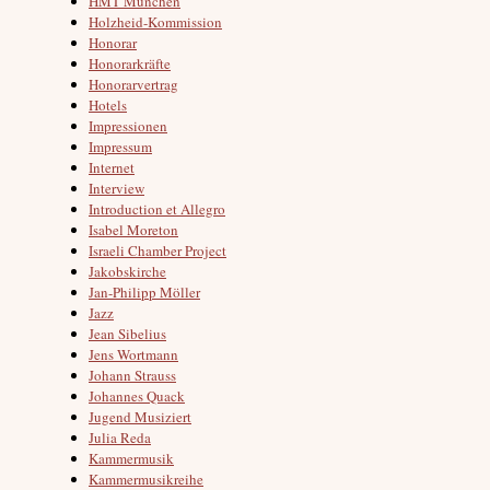
HMT München
Holzheid-Kommission
Honorar
Honorarkräfte
Honorarvertrag
Hotels
Impressionen
Impressum
Internet
Interview
Introduction et Allegro
Isabel Moreton
Israeli Chamber Project
Jakobskirche
Jan-Philipp Möller
Jazz
Jean Sibelius
Jens Wortmann
Johann Strauss
Johannes Quack
Jugend Musiziert
Julia Reda
Kammermusik
Kammermusikreihe