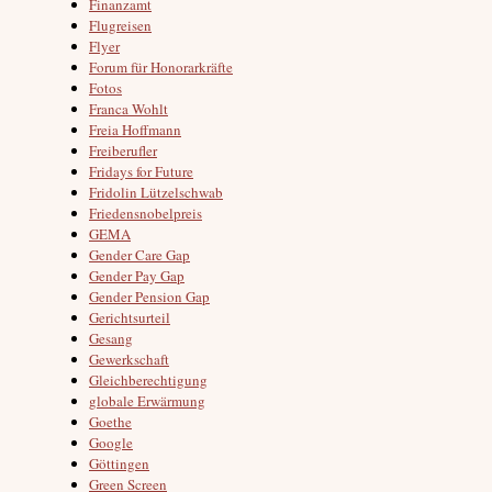
Finanzamt
Flugreisen
Flyer
Forum für Honorarkräfte
Fotos
Franca Wohlt
Freia Hoffmann
Freiberufler
Fridays for Future
Fridolin Lützelschwab
Friedensnobelpreis
GEMA
Gender Care Gap
Gender Pay Gap
Gender Pension Gap
Gerichtsurteil
Gesang
Gewerkschaft
Gleichberechtigung
globale Erwärmung
Goethe
Google
Göttingen
Green Screen