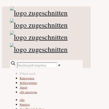
✕
Filtern nach
Kategorien
Schlagwörter
Autor
alle anzeigen
alle
#metoo
Aus Daniels Leben