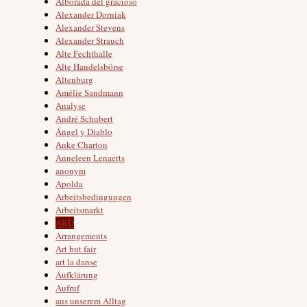
Alborada del gracioso
Alexander Dorniak
Alexander Stevens
Alexander Strauch
Alte Fechthalle
Alte Handelsbörse
Altenburg
Amélie Sandmann
Analyse
André Schubert
Ángel y Diablo
Anke Charton
Anneleen Lenaerts
anonym
Apolda
Arbeitsbedingungen
Arbeitsmarkt
ARD
Arrangements
Art but fair
art la danse
Aufklärung
Aufruf
aus unserem Alltag