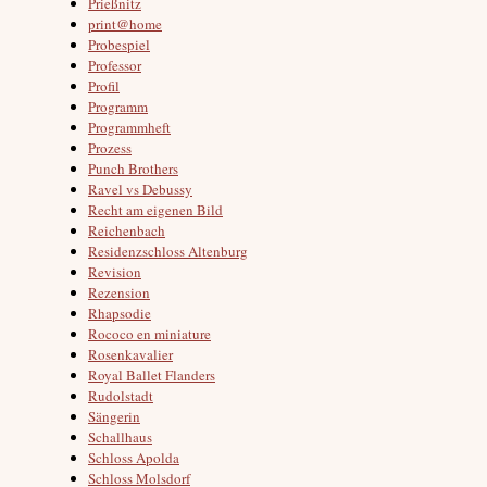
Prießnitz
print@home
Probespiel
Professor
Profil
Programm
Programmheft
Prozess
Punch Brothers
Ravel vs Debussy
Recht am eigenen Bild
Reichenbach
Residenzschloss Altenburg
Revision
Rezension
Rhapsodie
Rococo en miniature
Rosenkavalier
Royal Ballet Flanders
Rudolstadt
Sängerin
Schallhaus
Schloss Apolda
Schloss Molsdorf