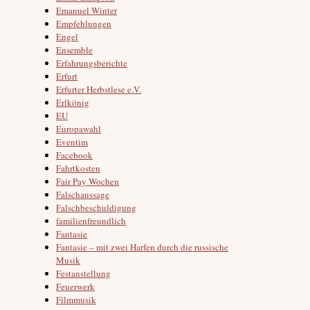
Emanuel Winter
Empfehlungen
Engel
Ensemble
Erfahrungsberichte
Erfurt
Erfurter Herbstlese e.V.
Erlkönig
EU
Europawahl
Eventim
Facebook
Fahrtkosten
Fair Pay Wochen
Falschaussage
Falschbeschuldigung
familienfreundlich
Fantasie
Fantasie – mit zwei Harfen durch die russische
Musik
Festanstellung
Feuerwerk
Filmmusik