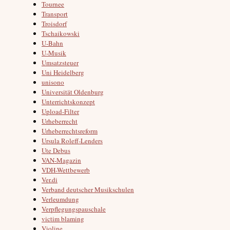
Tournee
Transport
Troisdorf
Tschaikowski
U-Bahn
U-Musik
Umsatzsteuer
Uni Heidelberg
unisono
Universität Oldenburg
Unterrichtskonzept
Upload-Filter
Urheberrecht
Urheberrechtsreform
Ursula Roleff-Lenders
Ute Debus
VAN-Magazin
VDH-Wettbewerb
Ver.di
Verband deutscher Musikschulen
Verleumdung
Verpflegungspauschale
victim blaming
Violine