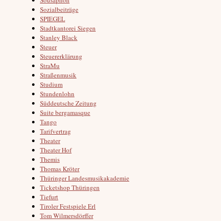
Sozialbeiträge
SPIEGEL
Stadtkantorei Siegen
Stanley Black
Steuer
Steuererklärung
StraMu
Straßenmusik
Studium
Stundenlohn
Süddeutsche Zeitung
Suite bergamasque
Tango
Tarifvertrag
Theater
Theater Hof
Themis
Thomas Kröter
Thüringer Landesmusikakademie
Ticketshop Thüringen
Tiefurt
Tiroler Festspiele Erl
Tom Wilmersdörffer