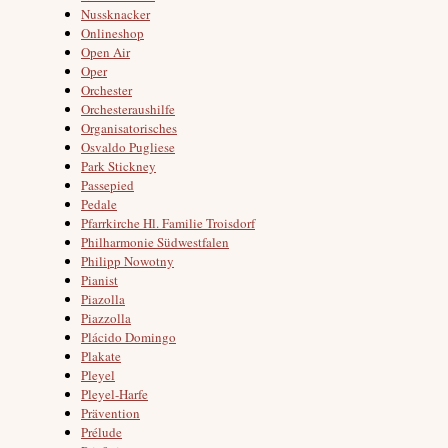
Nussknacker
Onlineshop
Open Air
Oper
Orchester
Orchesteraushilfe
Organisatorisches
Osvaldo Pugliese
Park Stickney
Passepied
Pedale
Pfarrkirche Hl. Familie Troisdorf
Philharmonie Südwestfalen
Philipp Nowotny
Pianist
Piazolla
Piazzolla
Plácido Domingo
Plakate
Pleyel
Pleyel-Harfe
Prävention
Prélude