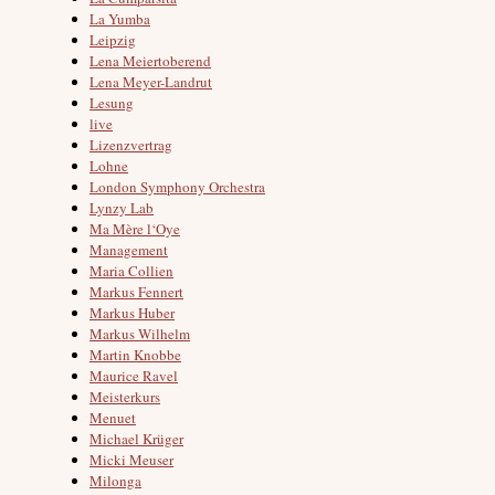
La Yumba
Leipzig
Lena Meiertoberend
Lena Meyer-Landrut
Lesung
live
Lizenzvertrag
Lohne
London Symphony Orchestra
Lynzy Lab
Ma Mère l‘Oye
Management
Maria Collien
Markus Fennert
Markus Huber
Markus Wilhelm
Martin Knobbe
Maurice Ravel
Meisterkurs
Menuet
Michael Krüger
Micki Meuser
Milonga