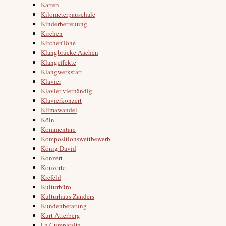
Karten
Kilometerpauschale
Kinderbetreuung
Kirchen
KirchenTöne
Klangbrücke Aachen
Klangeffekte
Klangwerkstatt
Klavier
Klavier vierhändig
Klavierkonzert
Klimawandel
Köln
Kommentare
Kompositionswettbewerb
König David
Konzert
Konzerte
Krefeld
Kulturbüro
Kulturhaus Zanders
Kundenberatung
Kurt Atterberg
La Cumparsita