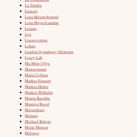
La Yumba
Leipzig
Lena Meiertoberend
Lena Meyer-Landrut
Lesung
live
Lizenzvertrag
Lohne
London Symphony Orchestra
Lynzy Lab
Ma Mère l‘Oye
Management
Maria Collien
Markus Fennert
Markus Huber
Markus Wilhelm
Martin Knobbe
Maurice Ravel
Meisterkurs
Menuet
Michael Krüger
Micki Meuser
Milonga