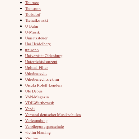
Tournee
Transport
Troisdorf
Tschaikowski
U-Bahn
U-Musik
Umsatzsteuer
Uni Heidelberg
unisono
Universität Oldenburg
Unterrichtskonzept
Upload-Filter
Urheberrecht
Urheberrechtsreform
Ursula Roleff-Lenders
Ute Debus
VAN-Magazin
VDH-Wettbewerb
Ver.di
Verband deutscher Musikschulen
Verleumdung
Verpflegungspauschale
victim blaming
Violine