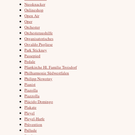
Nussknacker
Onlineshop
Open Air
Oper
Orchester
Orchesteraushilfe
Organisatorisches
Osvaldo Pugliese
Park Stickney
Passepied
Pedale
Pfarrkirche Hl. Familie Troisdorf
Philharmonie Südwestfalen
Philipp Nowotny
Pianist
Piazolla
Piazzolla
Plácido Domingo
Plakate
Pleyel
Pleyel-Harfe
Prävention
Prélude