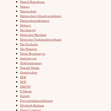
Daniel Barenboim
Danses
Datenschutz
Datenschutz-Grundverordnung
Datenschutzerklärung
Debussy
Der Spiegel
Deutscher Musikrat
Deutscher Tonkünstlerverband
Die Fischerin
Die Planeten
Dieter Borchmeyer
dietiwag.org
Diskriminierung
Donald Trump
Dornröschen
DOS
DOV
DSGVO
E-Musik
Eintritt
Einverständniserklärung
Elisabeth Kulman
Elmar Lampson