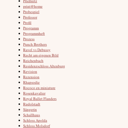
Prießnitz
print@home
Probespiel
Professor
Profil
Programm
Programmheft
Prozess
Punch Brothers
Ravel vs Debussy
Recht am eigenen Bild
Reichenbach
Residenzschloss Altenburg
Revision
Rezension
Rhapsodie
Rococo en miniature
Rosenkavalier
Royal Ballet Flanders
Rudolstadt
Sängerin
Schallhaus
Schloss Apolda
Schloss Molsdorf