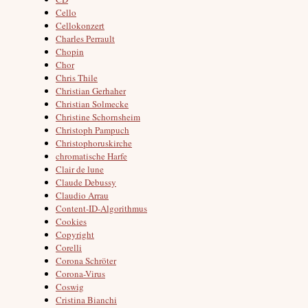
Cello
Cellokonzert
Charles Perrault
Chopin
Chor
Chris Thile
Christian Gerhaher
Christian Solmecke
Christine Schornsheim
Christoph Pampuch
Christophoruskirche
chromatische Harfe
Clair de lune
Claude Debussy
Claudio Arrau
Content-ID-Algorithmus
Cookies
Copyright
Corelli
Corona Schröter
Corona-Virus
Coswig
Cristina Bianchi