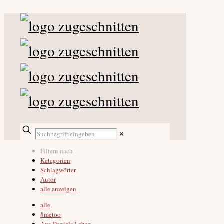
✕
Filtern nach
Kategorien
Schlagwörter
Autor
alle anzeigen
alle
#metoo
Aus Daniels Leben