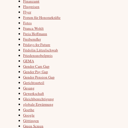
Finanzamt
Flugreisen
Flyer
Forum für Honorarkräfte
Fotos
Franca Wohlt
Freia Hoffmann
Freiberufler
Fridays for Future
Fridolin Lützelschwab
Friedensnobelpreis
GEMA
Gender Care Gap
Gender Pay Gap
Gender Pension Gap
Gerichtsurteil
Gesang
Gewerkschaft
Gleichberechtigung
globale Erwärmung
Goethe
Google
Göttingen
Green Screen