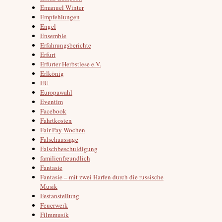
Emanuel Winter
Empfehlungen
Engel
Ensemble
Erfahrungsberichte
Erfurt
Erfurter Herbstlese e.V.
Erlkönig
EU
Europawahl
Eventim
Facebook
Fahrtkosten
Fair Pay Wochen
Falschaussage
Falschbeschuldigung
familienfreundlich
Fantasie
Fantasie – mit zwei Harfen durch die russische
Musik
Festanstellung
Feuerwerk
Filmmusik