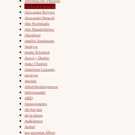
Alborada del gracioso
Alexander Dorniak
Alexander Stevens
Alexander Strauch
Alte Fechthalle
Alte Handelsbörse
Altenburg
Amélie Sandmann
Analyse
André Schubert
Ángel y Diablo
Anke Charton
Anneleen Lenaerts
anonym
Apolda
Arbeitsbedingungen
Arbeitsmarkt
ARD
Arrangements
Art but fair
art la danse
Aufklärung
Aufruf
aus unserem Alltag