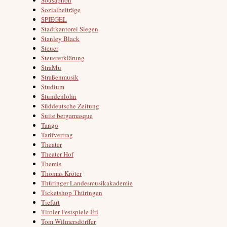
Sozialbeiträge
SPIEGEL
Stadtkantorei Siegen
Stanley Black
Steuer
Steuererklärung
StraMu
Straßenmusik
Studium
Stundenlohn
Süddeutsche Zeitung
Suite bergamasque
Tango
Tarifvertrag
Theater
Theater Hof
Themis
Thomas Kröter
Thüringer Landesmusikakademie
Ticketshop Thüringen
Tiefurt
Tiroler Festspiele Erl
Tom Wilmersdörffer