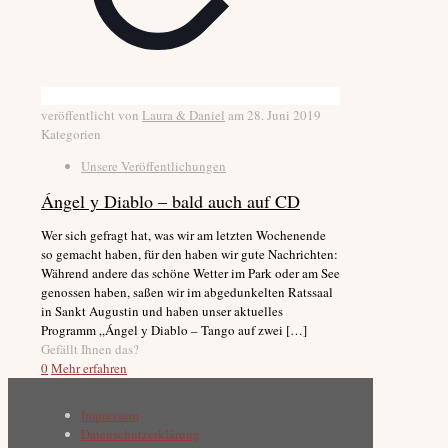
veröffentlicht von
Laura & Daniel
am
28. Juni 2019
Kategorien
Unsere Veröffentlichungen
Ángel y Diablo – bald auch auf CD
Wer sich gefragt hat, was wir am letzten Wochenende
so gemacht haben, für den haben wir gute Nachrichten:
Während andere das schöne Wetter im Park oder am See
genossen haben, saßen wir im abgedunkelten Ratssaal
in Sankt Augustin und haben unser aktuelles
Programm „Ángel y Diablo – Tango auf zwei
[…]
Gefällt Ihnen das?
0
Mehr erfahren
Impressum
Datenschutzerklärung