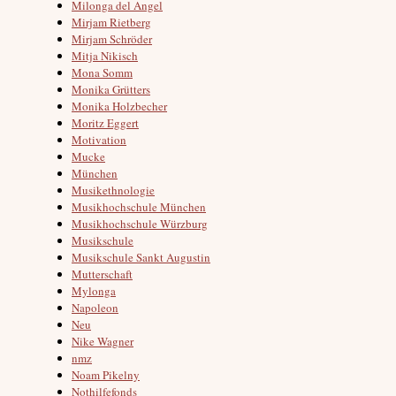
Milonga del Angel
Mirjam Rietberg
Mirjam Schröder
Mitja Nikisch
Mona Somm
Monika Grütters
Monika Holzbecher
Moritz Eggert
Motivation
Mucke
München
Musikethnologie
Musikhochschule München
Musikhochschule Würzburg
Musikschule
Musikschule Sankt Augustin
Mutterschaft
Mylonga
Napoleon
Neu
Nike Wagner
nmz
Noam Pikelny
Nothilfefonds