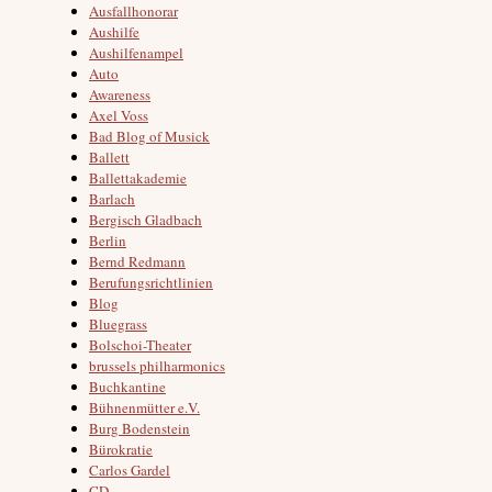
Ausfallhonorar
Aushilfe
Aushilfenampel
Auto
Awareness
Axel Voss
Bad Blog of Musick
Ballett
Ballettakademie
Barlach
Bergisch Gladbach
Berlin
Bernd Redmann
Berufungsrichtlinien
Blog
Bluegrass
Bolschoi-Theater
brussels philharmonics
Buchkantine
Bühnenmütter e.V.
Burg Bodenstein
Bürokratie
Carlos Gardel
CD