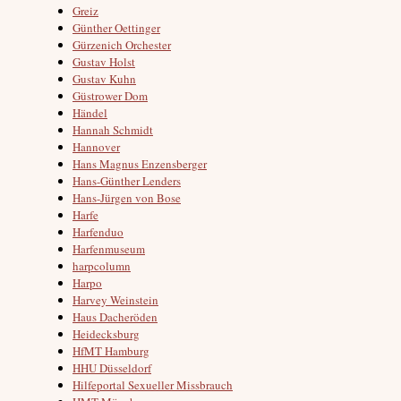
Greiz
Günther Oettinger
Gürzenich Orchester
Gustav Holst
Gustav Kuhn
Güstrower Dom
Händel
Hannah Schmidt
Hannover
Hans Magnus Enzensberger
Hans-Günther Lenders
Hans-Jürgen von Bose
Harfe
Harfenduo
Harfenmuseum
harpcolumn
Harpo
Harvey Weinstein
Haus Dacheröden
Heidecksburg
HfMT Hamburg
HHU Düsseldorf
Hilfeportal Sexueller Missbrauch