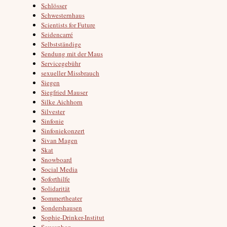
Schlösser
Schwesternhaus
Scientists for Future
Seidencarré
Selbstständige
Sendung mit der Maus
Servicegebühr
sexueller Missbrauch
Siegen
Siegfried Mauser
Silke Aichhorn
Silvester
Sinfonie
Sinfoniekonzert
Sivan Magen
Skat
Snowboard
Social Media
Soforthilfe
Solidarität
Sommertheater
Sondershausen
Sophie-Drinker-Institut
Sousaphon