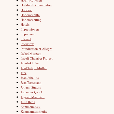
HMT München
Holzheid-Kommission
Honorar
Honorarkräfte
Honorarvertrag
Hotels
Impressionen
Impressum
Internet
Interview
Introduction et Allegro
Isabel Moreton
Israeli Chamber Project
Jakobskirche
Jan-Philipp Möller
Jazz
Jean Sibelius
Jens Wortmann
Johann Strauss
Johannes Quack
Jugend Musiziert
Julia Reda
Kammermusik
Kammermusikreihe