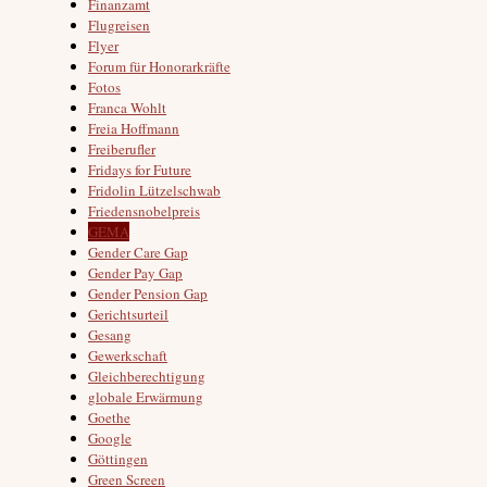
Finanzamt
Flugreisen
Flyer
Forum für Honorarkräfte
Fotos
Franca Wohlt
Freia Hoffmann
Freiberufler
Fridays for Future
Fridolin Lützelschwab
Friedensnobelpreis
GEMA
Gender Care Gap
Gender Pay Gap
Gender Pension Gap
Gerichtsurteil
Gesang
Gewerkschaft
Gleichberechtigung
globale Erwärmung
Goethe
Google
Göttingen
Green Screen