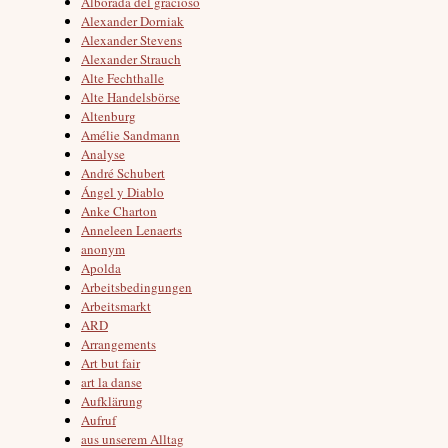
Alborada del gracioso
Alexander Dorniak
Alexander Stevens
Alexander Strauch
Alte Fechthalle
Alte Handelsbörse
Altenburg
Amélie Sandmann
Analyse
André Schubert
Ángel y Diablo
Anke Charton
Anneleen Lenaerts
anonym
Apolda
Arbeitsbedingungen
Arbeitsmarkt
ARD
Arrangements
Art but fair
art la danse
Aufklärung
Aufruf
aus unserem Alltag