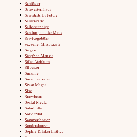
Schlösser
Schwesternhaus
Scientists for Future
Seidencarré
Selbstständige
Sendung mit der Maus
Servicegebühr
sexueller Missbrauch
Siegen
Siegfried Mauser
Silke Aichhorn
Silvester
Sinfonie
Sinfoniekonzert
Sivan Magen
Skat
Snowboard
Social Media
Soforthilfe
Solidarität
Sommertheater
Sondershausen
Sophie-Drinker-Institut
Sousaphon