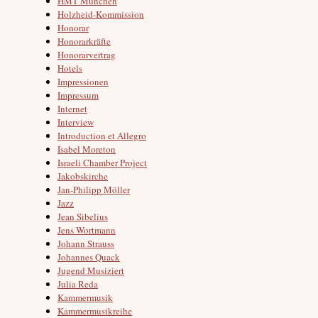
HMT München
Holzheid-Kommission
Honorar
Honorarkräfte
Honorarvertrag
Hotels
Impressionen
Impressum
Internet
Interview
Introduction et Allegro
Isabel Moreton
Israeli Chamber Project
Jakobskirche
Jan-Philipp Möller
Jazz
Jean Sibelius
Jens Wortmann
Johann Strauss
Johannes Quack
Jugend Musiziert
Julia Reda
Kammermusik
Kammermusikreihe