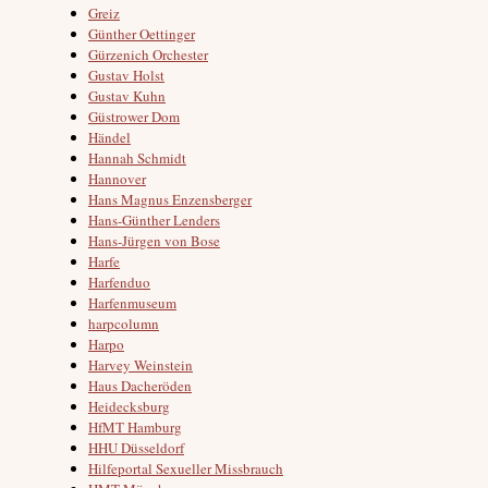
Greiz
Günther Oettinger
Gürzenich Orchester
Gustav Holst
Gustav Kuhn
Güstrower Dom
Händel
Hannah Schmidt
Hannover
Hans Magnus Enzensberger
Hans-Günther Lenders
Hans-Jürgen von Bose
Harfe
Harfenduo
Harfenmuseum
harpcolumn
Harpo
Harvey Weinstein
Haus Dacheröden
Heidecksburg
HfMT Hamburg
HHU Düsseldorf
Hilfeportal Sexueller Missbrauch