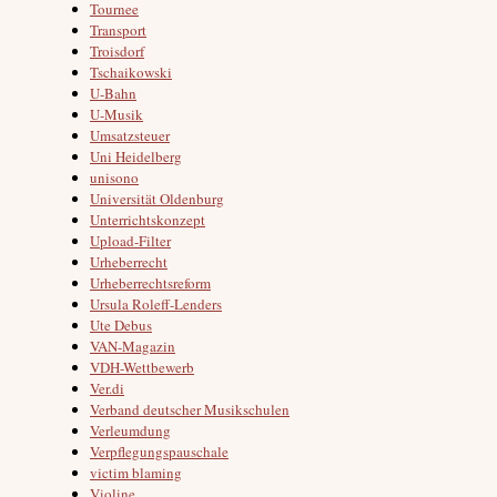
Tournee
Transport
Troisdorf
Tschaikowski
U-Bahn
U-Musik
Umsatzsteuer
Uni Heidelberg
unisono
Universität Oldenburg
Unterrichtskonzept
Upload-Filter
Urheberrecht
Urheberrechtsreform
Ursula Roleff-Lenders
Ute Debus
VAN-Magazin
VDH-Wettbewerb
Ver.di
Verband deutscher Musikschulen
Verleumdung
Verpflegungspauschale
victim blaming
Violine