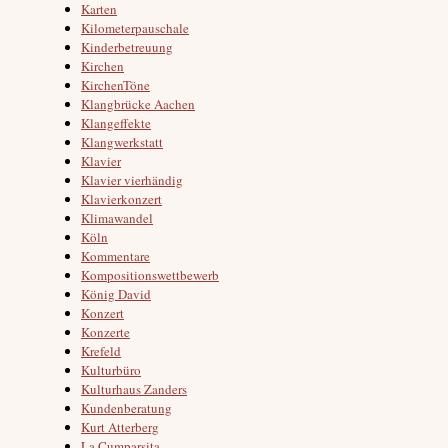
Karten
Kilometerpauschale
Kinderbetreuung
Kirchen
KirchenTöne
Klangbrücke Aachen
Klangeffekte
Klangwerkstatt
Klavier
Klavier vierhändig
Klavierkonzert
Klimawandel
Köln
Kommentare
Kompositionswettbewerb
König David
Konzert
Konzerte
Krefeld
Kulturbüro
Kulturhaus Zanders
Kundenberatung
Kurt Atterberg
La Cumparsita