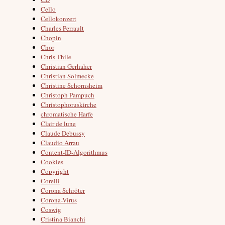
Cello
Cellokonzert
Charles Perrault
Chopin
Chor
Chris Thile
Christian Gerhaher
Christian Solmecke
Christine Schornsheim
Christoph Pampuch
Christophoruskirche
chromatische Harfe
Clair de lune
Claude Debussy
Claudio Arrau
Content-ID-Algorithmus
Cookies
Copyright
Corelli
Corona Schröter
Corona-Virus
Coswig
Cristina Bianchi