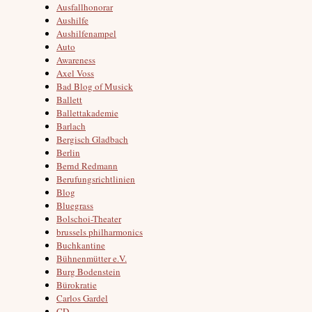
Ausfallhonorar
Aushilfe
Aushilfenampel
Auto
Awareness
Axel Voss
Bad Blog of Musick
Ballett
Ballettakademie
Barlach
Bergisch Gladbach
Berlin
Bernd Redmann
Berufungsrichtlinien
Blog
Bluegrass
Bolschoi-Theater
brussels philharmonics
Buchkantine
Bühnenmütter e.V.
Burg Bodenstein
Bürokratie
Carlos Gardel
CD