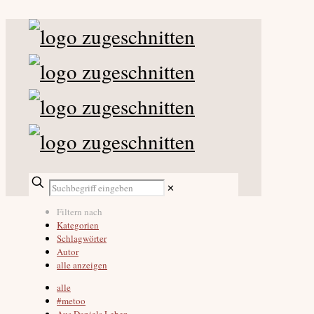
✕
Filtern nach
Kategorien
Schlagwörter
Autor
alle anzeigen
alle
#metoo
Aus Daniels Leben