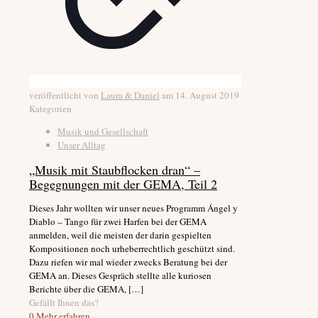
veröffentlicht von
Laura & Daniel
am
14. August 2019
Kategorien
Musik und Gesellschaft
Unser Alltag
„Musik mit Staubflocken dran“ –
Begegnungen mit der GEMA, Teil 2
Dieses Jahr wollten wir unser neues Programm Ángel y
Diablo – Tango für zwei Harfen bei der GEMA
anmelden, weil die meisten der darin gespielten
Kompositionen noch urheberrechtlich geschützt sind.
Dazu riefen wir mal wieder zwecks Beratung bei der
GEMA an. Dieses Gespräch stellte alle kuriosen
Berichte über die GEMA,
[…]
Gefällt Ihnen das?
0
Mehr erfahren