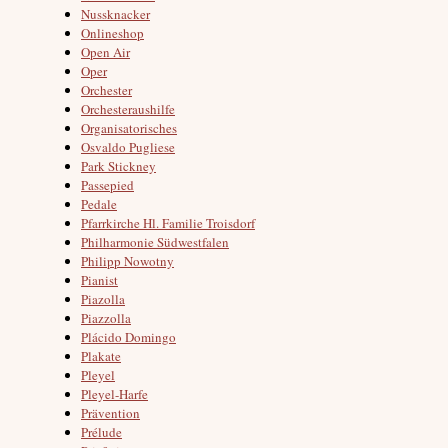
Nussknacker
Onlineshop
Open Air
Oper
Orchester
Orchesteraushilfe
Organisatorisches
Osvaldo Pugliese
Park Stickney
Passepied
Pedale
Pfarrkirche Hl. Familie Troisdorf
Philharmonie Südwestfalen
Philipp Nowotny
Pianist
Piazolla
Piazzolla
Plácido Domingo
Plakate
Pleyel
Pleyel-Harfe
Prävention
Prélude