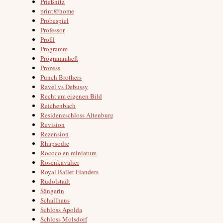
Prießnitz
print@home
Probespiel
Professor
Profil
Programm
Programmheft
Prozess
Punch Brothers
Ravel vs Debussy
Recht am eigenen Bild
Reichenbach
Residenzschloss Altenburg
Revision
Rezension
Rhapsodie
Rococo en miniature
Rosenkavalier
Royal Ballet Flanders
Rudolstadt
Sängerin
Schallhaus
Schloss Apolda
Schloss Molsdorf