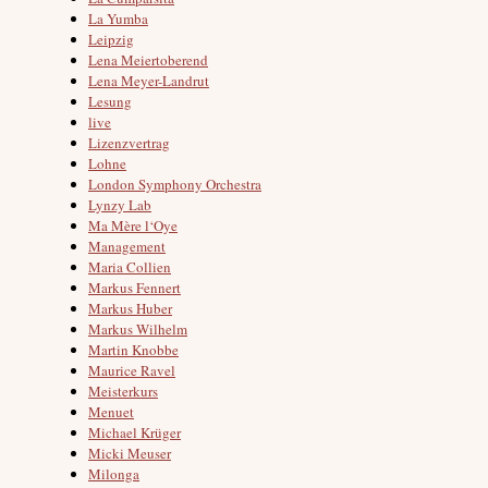
La Yumba
Leipzig
Lena Meiertoberend
Lena Meyer-Landrut
Lesung
live
Lizenzvertrag
Lohne
London Symphony Orchestra
Lynzy Lab
Ma Mère l‘Oye
Management
Maria Collien
Markus Fennert
Markus Huber
Markus Wilhelm
Martin Knobbe
Maurice Ravel
Meisterkurs
Menuet
Michael Krüger
Micki Meuser
Milonga