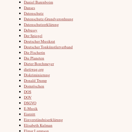
Daniel Barenboim
Danses
Datenschutz
Datenschutz-Grundverordnung
Datenschutzerklärung
Debussy
Der Spiegel
Deutscher Musikrat
Deutscher Tonkünstlerverband
Die Fischerin
Die Planeten
Dieter Borchmeyer
dietiwag.org
Diskriminierung
Donald Trump
Dornröschen
DOS
DOV
DSGVO
E-Musik
Eintritt
Einverständniserklärung
Elisabeth Kulman
Elmar Lampson