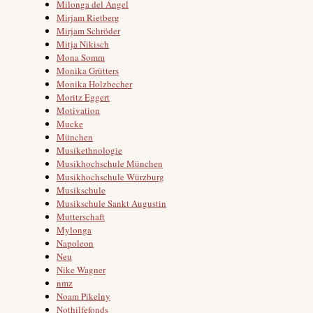
Milonga del Angel
Mirjam Rietberg
Mirjam Schröder
Mitja Nikisch
Mona Somm
Monika Grütters
Monika Holzbecher
Moritz Eggert
Motivation
Mucke
München
Musikethnologie
Musikhochschule München
Musikhochschule Würzburg
Musikschule
Musikschule Sankt Augustin
Mutterschaft
Mylonga
Napoleon
Neu
Nike Wagner
nmz
Noam Pikelny
Nothilfefonds