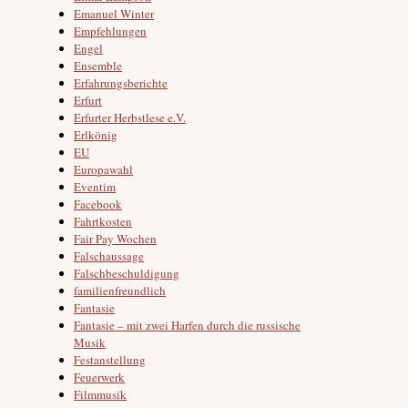
Emanuel Winter
Empfehlungen
Engel
Ensemble
Erfahrungsberichte
Erfurt
Erfurter Herbstlese e.V.
Erlkönig
EU
Europawahl
Eventim
Facebook
Fahrtkosten
Fair Pay Wochen
Falschaussage
Falschbeschuldigung
familienfreundlich
Fantasie
Fantasie – mit zwei Harfen durch die russische
Musik
Festanstellung
Feuerwerk
Filmmusik