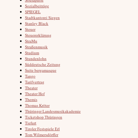
Sozialbeiträge
SPIEGEL
Stadtkantorei Siegen
Stanley Black
Steuer
Steuererklärung
StraMu
Straßenmusik
Studium
Stundenlohn
Süddeutsche Zeitung
Suite bergamasque
Tango
Tarifvertrag
Theater
Theater Hof
Themis
Thomas Kröter
Thüringer Landesmusikakademie
Ticketshop Thüringen
Tiefurt
Tiroler Festspiele Erl
Tom Wilmersdörffer