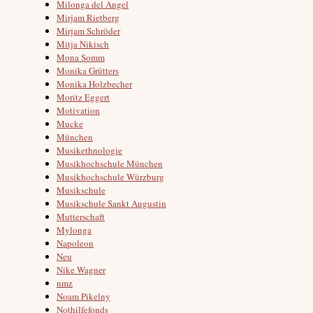
Milonga del Angel
Mirjam Rietberg
Mirjam Schröder
Mitja Nikisch
Mona Somm
Monika Grütters
Monika Holzbecher
Moritz Eggert
Motivation
Mucke
München
Musikethnologie
Musikhochschule München
Musikhochschule Würzburg
Musikschule
Musikschule Sankt Augustin
Mutterschaft
Mylonga
Napoleon
Neu
Nike Wagner
nmz
Noam Pikelny
Nothilfefonds