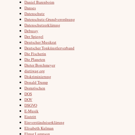
Daniel Barenboim
Danses
Datenschutz
Datenschutz-Grundverordnung
Datenschutzerklärung
Debussy
Der Spiegel
Deutscher Musikrat
Deutscher Tonkünstlerverband
Die Fischerin
Die Planeten
Dieter Borchmeyer
dietiwag.org
Diskriminierung
Donald Trump
Dornröschen
DOS
DOV
DSGVO
E-Musik
Eintritt
Einverständniserklärung
Elisabeth Kulman
Elmar Lampson