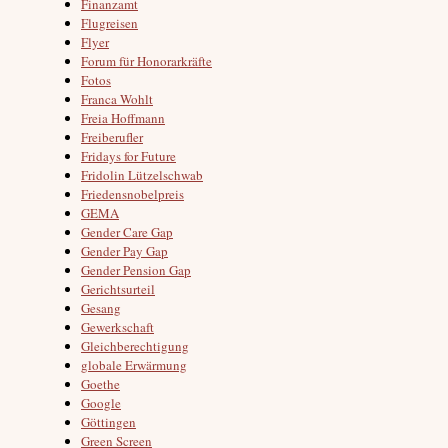
Finanzamt
Flugreisen
Flyer
Forum für Honorarkräfte
Fotos
Franca Wohlt
Freia Hoffmann
Freiberufler
Fridays for Future
Fridolin Lützelschwab
Friedensnobelpreis
GEMA
Gender Care Gap
Gender Pay Gap
Gender Pension Gap
Gerichtsurteil
Gesang
Gewerkschaft
Gleichberechtigung
globale Erwärmung
Goethe
Google
Göttingen
Green Screen