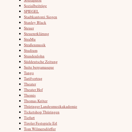
Sozialbeiträge
SPIEGEL
Stadtkantorei Siegen
Stanley Black
Steuer
Steuererklärung
StraMu
Straßenmusik
Studium
Stundenlohn
Süddeutsche Zeitung
Suite bergamasque
Tango
Tarifvertrag
Theater
Theater Hof
Themis
Thomas Kröter
Thüringer Landesmusikakademie
Ticketshop Thüringen
Tiefurt
Tiroler Festspiele Erl
Tom Wilmersdörffer