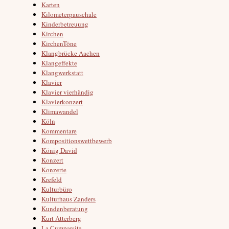
Karten
Kilometerpauschale
Kinderbetreuung
Kirchen
KirchenTöne
Klangbrücke Aachen
Klangeffekte
Klangwerkstatt
Klavier
Klavier vierhändig
Klavierkonzert
Klimawandel
Köln
Kommentare
Kompositionswettbewerb
König David
Konzert
Konzerte
Krefeld
Kulturbüro
Kulturhaus Zanders
Kundenberatung
Kurt Atterberg
La Cumparsita