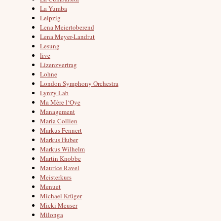
La Yumba
Leipzig
Lena Meiertoberend
Lena Meyer-Landrut
Lesung
live
Lizenzvertrag
Lohne
London Symphony Orchestra
Lynzy Lab
Ma Mère l‘Oye
Management
Maria Collien
Markus Fennert
Markus Huber
Markus Wilhelm
Martin Knobbe
Maurice Ravel
Meisterkurs
Menuet
Michael Krüger
Micki Meuser
Milonga