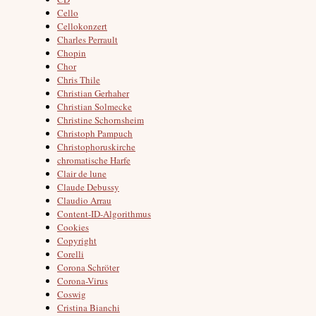
Cello
Cellokonzert
Charles Perrault
Chopin
Chor
Chris Thile
Christian Gerhaher
Christian Solmecke
Christine Schornsheim
Christoph Pampuch
Christophoruskirche
chromatische Harfe
Clair de lune
Claude Debussy
Claudio Arrau
Content-ID-Algorithmus
Cookies
Copyright
Corelli
Corona Schröter
Corona-Virus
Coswig
Cristina Bianchi