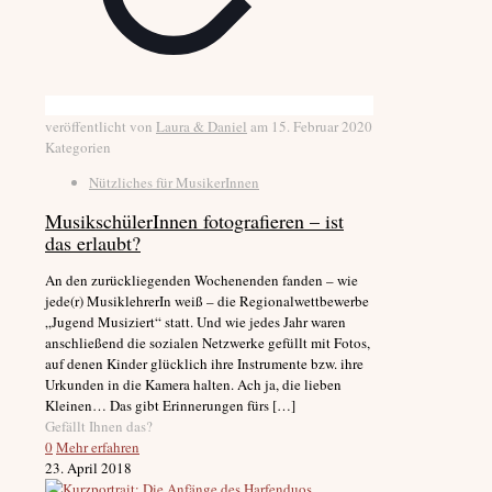
veröffentlicht von
Laura & Daniel
am
15. Februar 2020
Kategorien
Nützliches für MusikerInnen
MusikschülerInnen fotografieren – ist
das erlaubt?
An den zurückliegenden Wochenenden fanden – wie
jede(r) MusiklehrerIn weiß – die Regionalwettbewerbe
„Jugend Musiziert“ statt. Und wie jedes Jahr waren
anschließend die sozialen Netzwerke gefüllt mit Fotos,
auf denen Kinder glücklich ihre Instrumente bzw. ihre
Urkunden in die Kamera halten. Ach ja, die lieben
Kleinen… Das gibt Erinnerungen fürs
[…]
Gefällt Ihnen das?
0
Mehr erfahren
23. April 2018