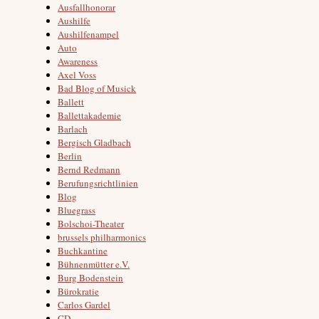
Ausfallhonorar
Aushilfe
Aushilfenampel
Auto
Awareness
Axel Voss
Bad Blog of Musick
Ballett
Ballettakademie
Barlach
Bergisch Gladbach
Berlin
Bernd Redmann
Berufungsrichtlinien
Blog
Bluegrass
Bolschoi-Theater
brussels philharmonics
Buchkantine
Bühnenmütter e.V.
Burg Bodenstein
Bürokratie
Carlos Gardel
CD