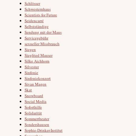
Schlösser
Schwesternhaus
Scientists for Future
Seidencarré
Selbstständige
Sendung mit der Maus
Servicegebühr
sexueller Missbrauch
Siegen
Siegfried Mauser
Silke Aichhorn
Silvester
Sinfonie
Sinfoniekonzert
Sivan Magen
Skat
Snowboard
Social Media
Soforthilfe
Solidarität
Sommertheater
Sondershausen
Sophie-Drinker-Institut
Sousaphon