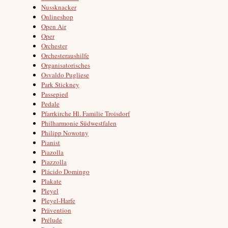
Nussknacker
Onlineshop
Open Air
Oper
Orchester
Orchesteraushilfe
Organisatorisches
Osvaldo Pugliese
Park Stickney
Passepied
Pedale
Pfarrkirche Hl. Familie Troisdorf
Philharmonie Südwestfalen
Philipp Nowotny
Pianist
Piazolla
Piazzolla
Plácido Domingo
Plakate
Pleyel
Pleyel-Harfe
Prävention
Prélude