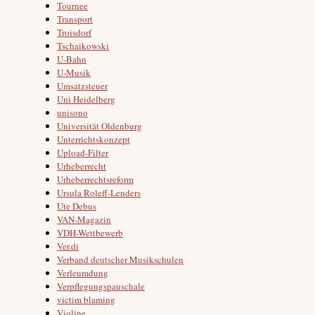
Tournee
Transport
Troisdorf
Tschaikowski
U-Bahn
U-Musik
Umsatzsteuer
Uni Heidelberg
unisono
Universität Oldenburg
Unterrichtskonzept
Upload-Filter
Urheberrecht
Urheberrechtsreform
Ursula Roleff-Lenders
Ute Debus
VAN-Magazin
VDH-Wettbewerb
Ver.di
Verband deutscher Musikschulen
Verleumdung
Verpflegungspauschale
victim blaming
Violine