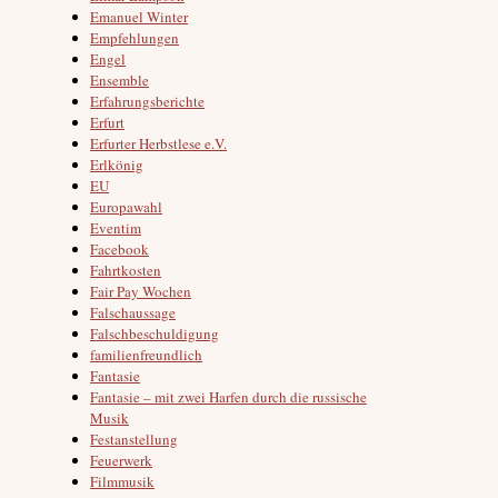
Emanuel Winter
Empfehlungen
Engel
Ensemble
Erfahrungsberichte
Erfurt
Erfurter Herbstlese e.V.
Erlkönig
EU
Europawahl
Eventim
Facebook
Fahrtkosten
Fair Pay Wochen
Falschaussage
Falschbeschuldigung
familienfreundlich
Fantasie
Fantasie – mit zwei Harfen durch die russische
Musik
Festanstellung
Feuerwerk
Filmmusik