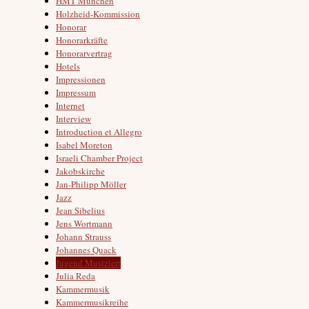
HMT München
Holzheid-Kommission
Honorar
Honorarkräfte
Honorarvertrag
Hotels
Impressionen
Impressum
Internet
Interview
Introduction et Allegro
Isabel Moreton
Israeli Chamber Project
Jakobskirche
Jan-Philipp Möller
Jazz
Jean Sibelius
Jens Wortmann
Johann Strauss
Johannes Quack
Jugend Musiziert
Julia Reda
Kammermusik
Kammermusikreihe