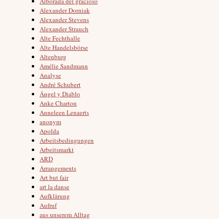
Alborada del gracioso
Alexander Dorniak
Alexander Stevens
Alexander Strauch
Alte Fechthalle
Alte Handelsbörse
Altenburg
Amélie Sandmann
Analyse
André Schubert
Ángel y Diablo
Anke Charton
Anneleen Lenaerts
anonym
Apolda
Arbeitsbedingungen
Arbeitsmarkt
ARD
Arrangements
Art but fair
art la danse
Aufklärung
Aufruf
aus unserem Alltag