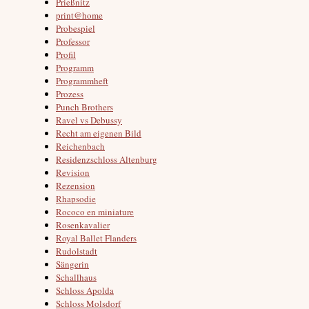
Prießnitz
print@home
Probespiel
Professor
Profil
Programm
Programmheft
Prozess
Punch Brothers
Ravel vs Debussy
Recht am eigenen Bild
Reichenbach
Residenzschloss Altenburg
Revision
Rezension
Rhapsodie
Rococo en miniature
Rosenkavalier
Royal Ballet Flanders
Rudolstadt
Sängerin
Schallhaus
Schloss Apolda
Schloss Molsdorf