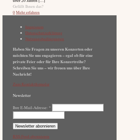
über 20 Jahren
[…]
Gefällt Ihnen das?
0
Mehr erfahren
Impressum
Datenschutzerklärung
Nutzungsbedingungen
Haben Sie Fragen zu unseren Konzerten oder
möchten Sie uns engagieren – egal ob für eine
private Feier oder für Ihre Konzertreihe?
Schreiben Sie uns – wir freuen uns über Ihre
Nachricht!
Zum Kontaktformular
Newsletter
Ihre E-Mail-Adresse:
*
RSS-Feed abonnieren