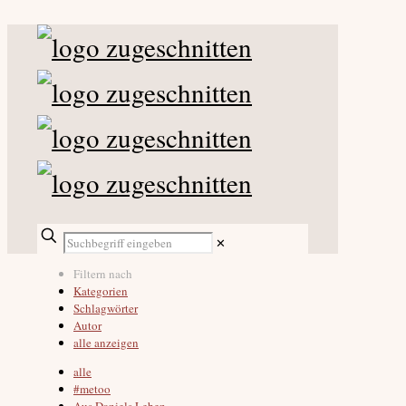
✕
Filtern nach
Kategorien
Schlagwörter
Autor
alle anzeigen
alle
#metoo
Aus Daniels Leben