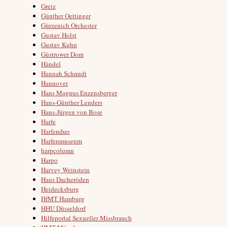
Greiz
Günther Oettinger
Gürzenich Orchester
Gustav Holst
Gustav Kuhn
Güstrower Dom
Händel
Hannah Schmidt
Hannover
Hans Magnus Enzensberger
Hans-Günther Lenders
Hans-Jürgen von Bose
Harfe
Harfenduo
Harfenmuseum
harpcolumn
Harpo
Harvey Weinstein
Haus Dacheröden
Heidecksburg
HfMT Hamburg
HHU Düsseldorf
Hilfeportal Sexueller Missbrauch