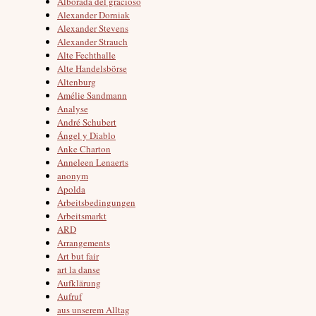
Alborada del gracioso
Alexander Dorniak
Alexander Stevens
Alexander Strauch
Alte Fechthalle
Alte Handelsbörse
Altenburg
Amélie Sandmann
Analyse
André Schubert
Ángel y Diablo
Anke Charton
Anneleen Lenaerts
anonym
Apolda
Arbeitsbedingungen
Arbeitsmarkt
ARD
Arrangements
Art but fair
art la danse
Aufklärung
Aufruf
aus unserem Alltag