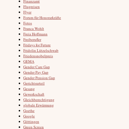
Finanzamt
Flugreisen
Flyer
Forum für Honorarkräfte
Fotos
Franca Wohlt
Freia Hoffmann
Freiberufler
Fridays for Future
Fridolin Lützelschwab
Friedensnobelpreis
GEMA
Gender Care Gap
Gender Pay Gap
Gender Pension Gap
Gerichtsurteil
Gesang
Gewerkschaft
Gleichberechtigung
globale Erwärmung
Goethe
Google
Göttingen
Green Screen