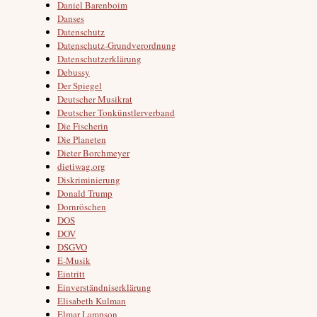
Daniel Barenboim
Danses
Datenschutz
Datenschutz-Grundverordnung
Datenschutzerklärung
Debussy
Der Spiegel
Deutscher Musikrat
Deutscher Tonkünstlerverband
Die Fischerin
Die Planeten
Dieter Borchmeyer
dietiwag.org
Diskriminierung
Donald Trump
Dornröschen
DOS
DOV
DSGVO
E-Musik
Eintritt
Einverständniserklärung
Elisabeth Kulman
Elmar Lampson