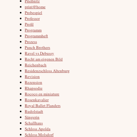
Prießnitz
print@home
Probespiel
Professor
Profil
Programm
Programmheft
Prozess
Punch Brothers
Ravel vs Debussy
Recht am eigenen Bild
Reichenbach
Residenzschloss Altenburg
Revision
Rezension
Rhapsodie
Rococo en miniature
Rosenkavalier
Royal Ballet Flanders
Rudolstadt
Sängerin
Schallhaus
Schloss Apolda
Schloss Molsdorf