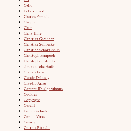
Cello
Cellokonzert
Charles Perrault
Chopin
Chor
Chris Thile
Christian Gerhaher
Christian Solmecke
Christine Schornsheim
Christoph Pampuch
Christophoruskirche
chromatische Harfe
Clair de lune
Claude Debussy
Claudio Arrau
Content-ID-Algorithmus
Cookies
Copyright
Corelli
Corona Schröter
Corona-Virus
Coswig
Cristina Bianchi