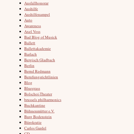
Ausfallhonorar
Aushilfe
Aushilfenampel
Auto
Awareness
Axel Voss
Bad Blog of Musick
Ballett
Ballettakademie
Barlach
Bergisch Gladbach
Berlin
Bernd Redmann
Berufungsrichtlinien
Blog
Bluegrass
Bolschoi-Theater
brussels philharmonics
Buchkantine
Bühnenmütter e.V.
Burg Bodenstein
Bürokratie
Carlos Gardel
CD