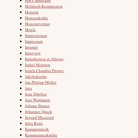
HMT München
Holzheid-Kommission
Honorar
Honorarkräfte
Honorarvertrag
Hotels
Impressionen
Impressum
Internet
Interview
Introduction et Allegro
Isabel Moreton
Israeli Chamber Project
Jakobskirche
Jan-Philipp Möller
Jazz
Jean Sibelius
Jens Wortmann
Johann Strauss
Johannes Quack
Jugend Musiziert
Julia Reda
Kammermusik
Kammermusikreihe