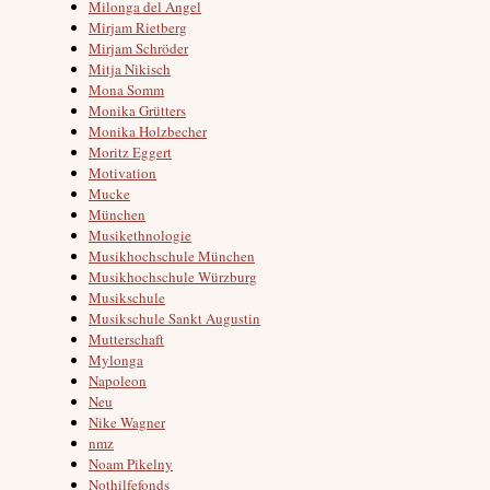
Milonga del Angel
Mirjam Rietberg
Mirjam Schröder
Mitja Nikisch
Mona Somm
Monika Grütters
Monika Holzbecher
Moritz Eggert
Motivation
Mucke
München
Musikethnologie
Musikhochschule München
Musikhochschule Würzburg
Musikschule
Musikschule Sankt Augustin
Mutterschaft
Mylonga
Napoleon
Neu
Nike Wagner
nmz
Noam Pikelny
Nothilfefonds