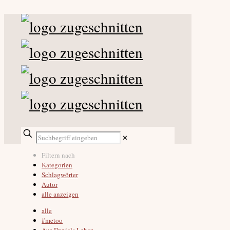
✕
Filtern nach
Kategorien
Schlagwörter
Autor
alle anzeigen
alle
#metoo
Aus Daniels Leben