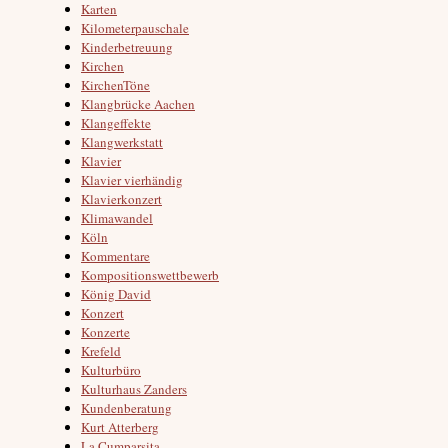
Karten
Kilometerpauschale
Kinderbetreuung
Kirchen
KirchenTöne
Klangbrücke Aachen
Klangeffekte
Klangwerkstatt
Klavier
Klavier vierhändig
Klavierkonzert
Klimawandel
Köln
Kommentare
Kompositionswettbewerb
König David
Konzert
Konzerte
Krefeld
Kulturbüro
Kulturhaus Zanders
Kundenberatung
Kurt Atterberg
La Cumparsita