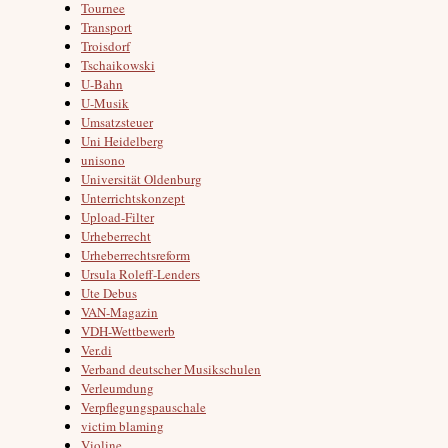
Tournee
Transport
Troisdorf
Tschaikowski
U-Bahn
U-Musik
Umsatzsteuer
Uni Heidelberg
unisono
Universität Oldenburg
Unterrichtskonzept
Upload-Filter
Urheberrecht
Urheberrechtsreform
Ursula Roleff-Lenders
Ute Debus
VAN-Magazin
VDH-Wettbewerb
Ver.di
Verband deutscher Musikschulen
Verleumdung
Verpflegungspauschale
victim blaming
Violine