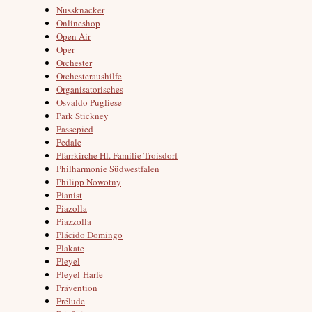
Nussknacker
Onlineshop
Open Air
Oper
Orchester
Orchesteraushilfe
Organisatorisches
Osvaldo Pugliese
Park Stickney
Passepied
Pedale
Pfarrkirche Hl. Familie Troisdorf
Philharmonie Südwestfalen
Philipp Nowotny
Pianist
Piazolla
Piazzolla
Plácido Domingo
Plakate
Pleyel
Pleyel-Harfe
Prävention
Prélude