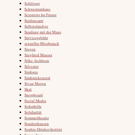
Schlösser
Schwesternhaus
Scientists for Future
Seidencarré
Selbstständige
Sendung mit der Maus
Servicegebühr
sexueller Missbrauch
Siegen
Siegfried Mauser
Silke Aichhorn
Silvester
Sinfonie
Sinfoniekonzert
Sivan Magen
Skat
Snowboard
Social Media
Soforthilfe
Solidarität
Sommertheater
Sondershausen
Sophie-Drinker-Institut
Sousaphon