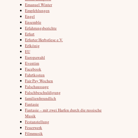
Emanuel Winter
Empfehlungen
Engel
Ensemble
Erfahrungsberichte
Erfurt
Erfurter Herbstlese e.V.
Erlkönig
EU
Europawahl
Eventim
Facebook
Fahrtkosten
Fair Pay Wochen
Falschaussage
Falschbeschuldigung
familienfreundlich
Fantasie
Fantasie – mit zwei Harfen durch die russische
Musik
Festanstellung
Feuerwerk
Filmmusik