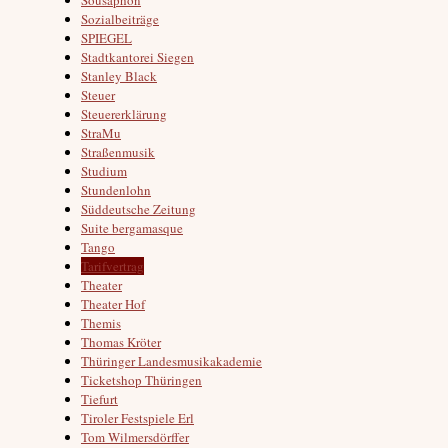
Sozialbeiträge
SPIEGEL
Stadtkantorei Siegen
Stanley Black
Steuer
Steuererklärung
StraMu
Straßenmusik
Studium
Stundenlohn
Süddeutsche Zeitung
Suite bergamasque
Tango
Tarifvertrag
Theater
Theater Hof
Themis
Thomas Kröter
Thüringer Landesmusikakademie
Ticketshop Thüringen
Tiefurt
Tiroler Festspiele Erl
Tom Wilmersdörffer