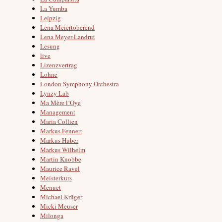
La Yumba
Leipzig
Lena Meiertoberend
Lena Meyer-Landrut
Lesung
live
Lizenzvertrag
Lohne
London Symphony Orchestra
Lynzy Lab
Ma Mère l‘Oye
Management
Maria Collien
Markus Fennert
Markus Huber
Markus Wilhelm
Martin Knobbe
Maurice Ravel
Meisterkurs
Menuet
Michael Krüger
Micki Meuser
Milonga