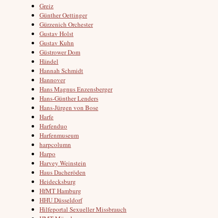
Greiz
Günther Oettinger
Gürzenich Orchester
Gustav Holst
Gustav Kuhn
Güstrower Dom
Händel
Hannah Schmidt
Hannover
Hans Magnus Enzensberger
Hans-Günther Lenders
Hans-Jürgen von Bose
Harfe
Harfenduo
Harfenmuseum
harpcolumn
Harpo
Harvey Weinstein
Haus Dacheröden
Heidecksburg
HfMT Hamburg
HHU Düsseldorf
Hilfeportal Sexueller Missbrauch