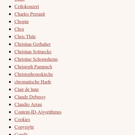
Cellokonzert
Charles Perrault
Chopin
Chor
Chris Thile
Christian Gerhaher
Christian Solmecke
Christine Schornsheim
Christoph Pampuch
Christophoruskirche
chromatische Harfe
Clair de lune
Claude Debussy
Claudio Arrau
Content-ID-Algorithmus
Cookies
Copyright
Corelli