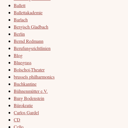
Ballett
Ballettakademie
Barlach
Bergisch Gladbach
Berlin
Bernd Redmann
Berufungsrichtlinien
Blog
Bluegrass
Bolschoi-Theater
brussels philharmonics
Buchkantine
Bühnenmütter e.V.
Burg Bodenstein
Bürokratie
Carlos Gardel
CD
Cello