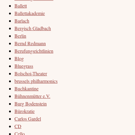
Ballett
Ballettakademie
Barlach
Bergisch Gladbach
Berlin
Bernd Redmann
Berufungsrichtlinien
Blog
Bluegrass
Bolschoi-Theater
brussels philharmonics
Buchkantine
Bühnenmütter e.V.
Burg Bodenstein
Bürokratie
Carlos Gardel
CD
Cello