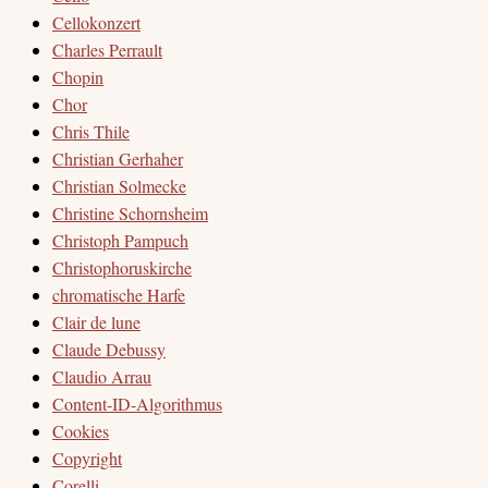
Cellokonzert
Charles Perrault
Chopin
Chor
Chris Thile
Christian Gerhaher
Christian Solmecke
Christine Schornsheim
Christoph Pampuch
Christophoruskirche
chromatische Harfe
Clair de lune
Claude Debussy
Claudio Arrau
Content-ID-Algorithmus
Cookies
Copyright
Corelli