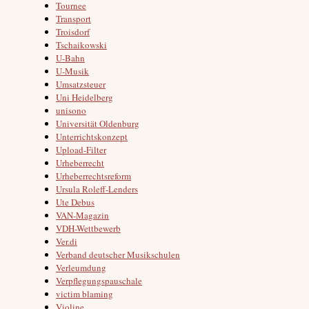
Tournee
Transport
Troisdorf
Tschaikowski
U-Bahn
U-Musik
Umsatzsteuer
Uni Heidelberg
unisono
Universität Oldenburg
Unterrichtskonzept
Upload-Filter
Urheberrecht
Urheberrechtsreform
Ursula Roleff-Lenders
Ute Debus
VAN-Magazin
VDH-Wettbewerb
Ver.di
Verband deutscher Musikschulen
Verleumdung
Verpflegungspauschale
victim blaming
Violine