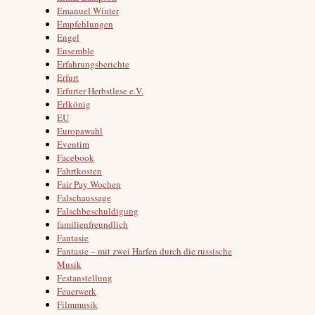
Emanuel Winter
Empfehlungen
Engel
Ensemble
Erfahrungsberichte
Erfurt
Erfurter Herbstlese e.V.
Erlkönig
EU
Europawahl
Eventim
Facebook
Fahrtkosten
Fair Pay Wochen
Falschaussage
Falschbeschuldigung
familienfreundlich
Fantasie
Fantasie – mit zwei Harfen durch die russische
Musik
Festanstellung
Feuerwerk
Filmmusik