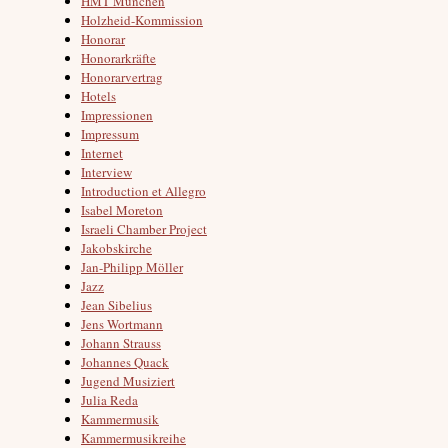
HMT München
Holzheid-Kommission
Honorar
Honorarkräfte
Honorarvertrag
Hotels
Impressionen
Impressum
Internet
Interview
Introduction et Allegro
Isabel Moreton
Israeli Chamber Project
Jakobskirche
Jan-Philipp Möller
Jazz
Jean Sibelius
Jens Wortmann
Johann Strauss
Johannes Quack
Jugend Musiziert
Julia Reda
Kammermusik
Kammermusikreihe