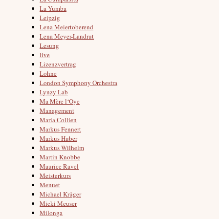
La Yumba
Leipzig
Lena Meiertoberend
Lena Meyer-Landrut
Lesung
live
Lizenzvertrag
Lohne
London Symphony Orchestra
Lynzy Lab
Ma Mère l‘Oye
Management
Maria Collien
Markus Fennert
Markus Huber
Markus Wilhelm
Martin Knobbe
Maurice Ravel
Meisterkurs
Menuet
Michael Krüger
Micki Meuser
Milonga