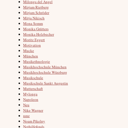
Milonga del Angel
Mirjam Rietberg
Mirjam Schröder
Mitja Nikisch
Mona Somm
Monika Grütters
Monika Holzbecher
Moritz Eggert
Motivation
Mucke
München
Musikethnologie
Musikhochschule München
Musikhochschule Würzburg
Musikschule
Musikschule Sankt Augustin
Mutterschaft
Mylonga
Napoleon
Neu
Nike Wagner
nmz
Noam Pikelny
Nothilfefonds