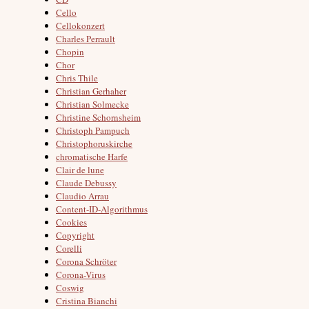
Cello
Cellokonzert
Charles Perrault
Chopin
Chor
Chris Thile
Christian Gerhaher
Christian Solmecke
Christine Schornsheim
Christoph Pampuch
Christophoruskirche
chromatische Harfe
Clair de lune
Claude Debussy
Claudio Arrau
Content-ID-Algorithmus
Cookies
Copyright
Corelli
Corona Schröter
Corona-Virus
Coswig
Cristina Bianchi