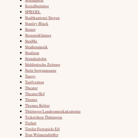
Sozialbeiträge
SPIEGEL
Stadtkantorei Siegen
Stanley Black
Steuer
Steuererklärung
StraMu
Straßenmusik
Studium
Stundenlohn
Süddeutsche Zeitung
Suite bergamasque
Tango
Tarifvertrag
Theater
Theater Hof
Themis
Thomas Kröter
Thüringer Landesmusikakademie
Ticketshop Thüringen
Tiefurt
Tiroler Festspiele Erl
Tom Wilmersdörffer