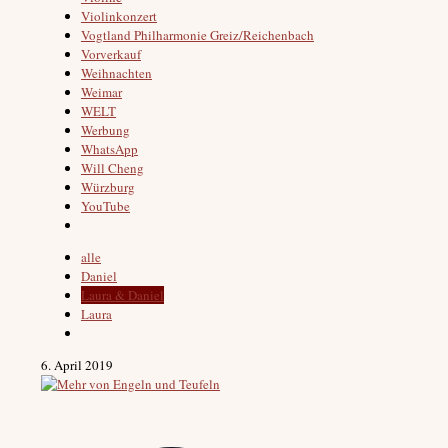
Violinkonzert
Vogtland Philharmonie Greiz/Reichenbach
Vorverkauf
Weihnachten
Weimar
WELT
Werbung
WhatsApp
Will Cheng
Würzburg
YouTube
alle
Daniel
Laura & Daniel
Laura
6. April 2019