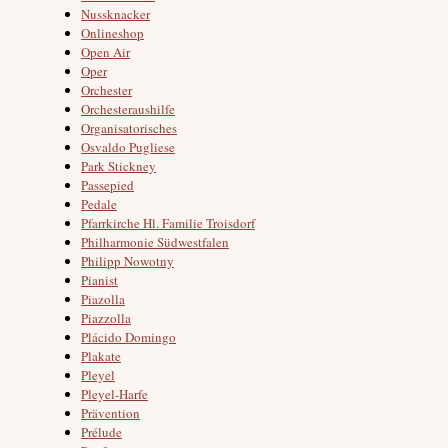
Nussknacker
Onlineshop
Open Air
Oper
Orchester
Orchesteraushilfe
Organisatorisches
Osvaldo Pugliese
Park Stickney
Passepied
Pedale
Pfarrkirche Hl. Familie Troisdorf
Philharmonie Südwestfalen
Philipp Nowotny
Pianist
Piazolla
Piazzolla
Plácido Domingo
Plakate
Pleyel
Pleyel-Harfe
Prävention
Prélude