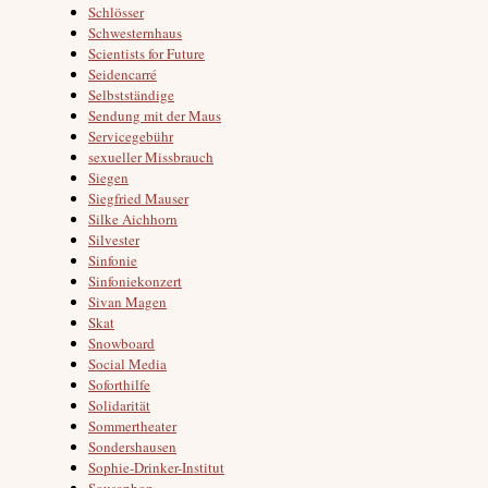
Schlösser
Schwesternhaus
Scientists for Future
Seidencarré
Selbstständige
Sendung mit der Maus
Servicegebühr
sexueller Missbrauch
Siegen
Siegfried Mauser
Silke Aichhorn
Silvester
Sinfonie
Sinfoniekonzert
Sivan Magen
Skat
Snowboard
Social Media
Soforthilfe
Solidarität
Sommertheater
Sondershausen
Sophie-Drinker-Institut
Sousaphon