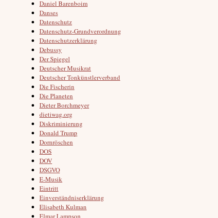
Daniel Barenboim
Danses
Datenschutz
Datenschutz-Grundverordnung
Datenschutzerklärung
Debussy
Der Spiegel
Deutscher Musikrat
Deutscher Tonkünstlerverband
Die Fischerin
Die Planeten
Dieter Borchmeyer
dietiwag.org
Diskriminierung
Donald Trump
Dornröschen
DOS
DOV
DSGVO
E-Musik
Eintritt
Einverständniserklärung
Elisabeth Kulman
Elmar Lampson