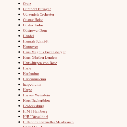
Greiz
Günther Oettinger
Gürzenich Orchester
Gustav Holst
Gustav Kuhn
Güstrower Dom
Händel
Hannah Schmidt
Hannover
Hans Magnus Enzensberger
Hans-Günther Lenders
Hans-Jürgen von Bose
Harfe
Harfenduo
Harfenmuseum
harpcolumn
Harpo
Harvey Weinstein
Haus Dacheröden
Heidecksburg
HfMT Hamburg
HHU Düsseldorf
Hilfeportal Sexueller Missbrauch