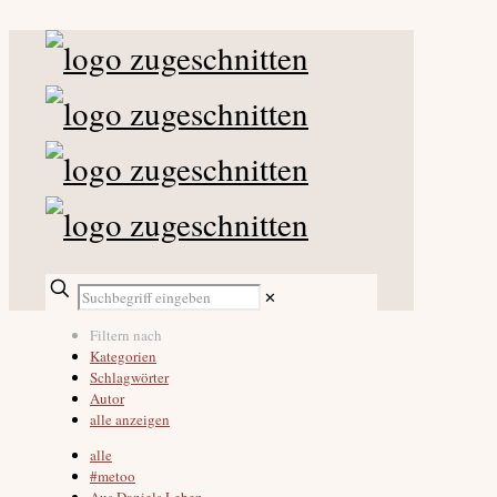
✕
Filtern nach
Kategorien
Schlagwörter
Autor
alle anzeigen
alle
#metoo
Aus Daniels Leben