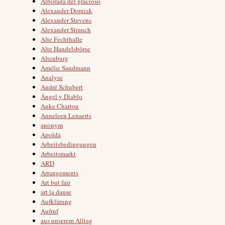
Alborada del gracioso
Alexander Dorniak
Alexander Stevens
Alexander Strauch
Alte Fechthalle
Alte Handelsbörse
Altenburg
Amélie Sandmann
Analyse
André Schubert
Ángel y Diablo
Anke Charton
Anneleen Lenaerts
anonym
Apolda
Arbeitsbedingungen
Arbeitsmarkt
ARD
Arrangements
Art but fair
art la danse
Aufklärung
Aufruf
aus unserem Alltag