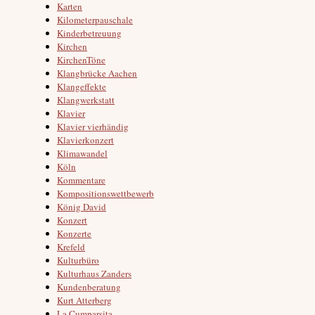
Karten
Kilometerpauschale
Kinderbetreuung
Kirchen
KirchenTöne
Klangbrücke Aachen
Klangeffekte
Klangwerkstatt
Klavier
Klavier vierhändig
Klavierkonzert
Klimawandel
Köln
Kommentare
Kompositionswettbewerb
König David
Konzert
Konzerte
Krefeld
Kulturbüro
Kulturhaus Zanders
Kundenberatung
Kurt Atterberg
La Cumparsita