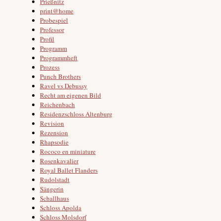
Prießnitz
print@home
Probespiel
Professor
Profil
Programm
Programmheft
Prozess
Punch Brothers
Ravel vs Debussy
Recht am eigenen Bild
Reichenbach
Residenzschloss Altenburg
Revision
Rezension
Rhapsodie
Rococo en miniature
Rosenkavalier
Royal Ballet Flanders
Rudolstadt
Sängerin
Schallhaus
Schloss Apolda
Schloss Molsdorf