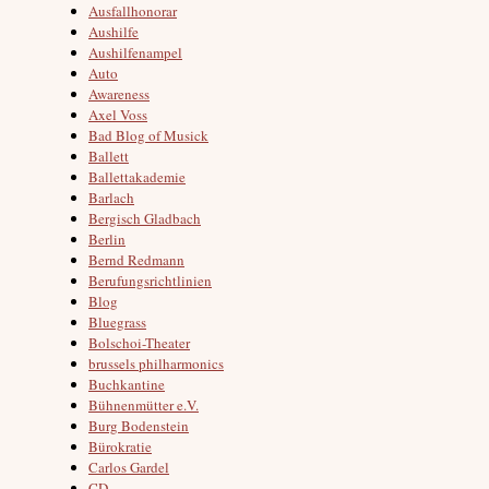
Ausfallhonorar
Aushilfe
Aushilfenampel
Auto
Awareness
Axel Voss
Bad Blog of Musick
Ballett
Ballettakademie
Barlach
Bergisch Gladbach
Berlin
Bernd Redmann
Berufungsrichtlinien
Blog
Bluegrass
Bolschoi-Theater
brussels philharmonics
Buchkantine
Bühnenmütter e.V.
Burg Bodenstein
Bürokratie
Carlos Gardel
CD