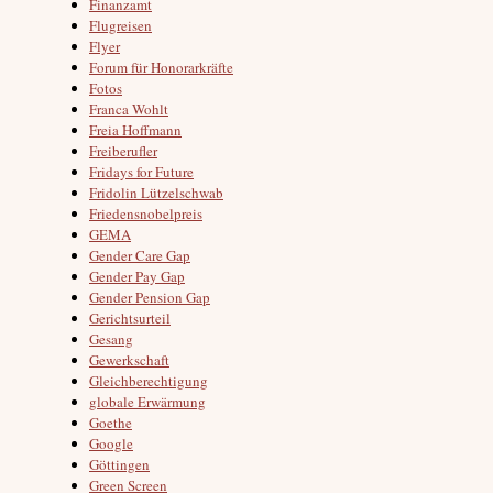
Finanzamt
Flugreisen
Flyer
Forum für Honorarkräfte
Fotos
Franca Wohlt
Freia Hoffmann
Freiberufler
Fridays for Future
Fridolin Lützelschwab
Friedensnobelpreis
GEMA
Gender Care Gap
Gender Pay Gap
Gender Pension Gap
Gerichtsurteil
Gesang
Gewerkschaft
Gleichberechtigung
globale Erwärmung
Goethe
Google
Göttingen
Green Screen